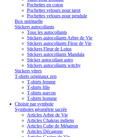
Pochettes en coton
Pochettes velours pour tarot
Pochettes velours pour pendule
Box spirituelle
Stickers autocollants
Tous les autocollants
Stickers autocollants Arbre de Vie
Stickers autocollants Fleur de Vie
Stickers Fleur de Lotus
Stickers autocollants Mandala
Sticker autocollant astro
Stickers autocollants witchy
Stickers vitres
T-shirts originaux zen
T-shirts femme
T-shirts fille
T-shirts garçon
T-shirts homme
Choisir par symbole
Symboles géométrie sacrée
Articles Arbre de Vie
Articles Chakras indiens
Articles Cube de Métatron
Articles Décagone
Articles Graine de Vie