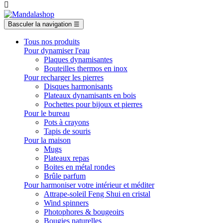

Basculer la navigation
☰
Tous nos produits
Pour dynamiser l'eau
Plaques dynamisantes
Bouteilles thermos en inox
Pour recharger les pierres
Disques harmonisants
Plateaux dynamisants en bois
Pochettes pour bijoux et pierres
Pour le bureau
Pots à crayons
Tapis de souris
Pour la maison
Mugs
Plateaux repas
Boites en métal rondes
Brûle parfum
Pour harmoniser votre intérieur et méditer
Attrape-soleil Feng Shui en cristal
Wind spinners
Photophores & bougeoirs
Bougies naturelles