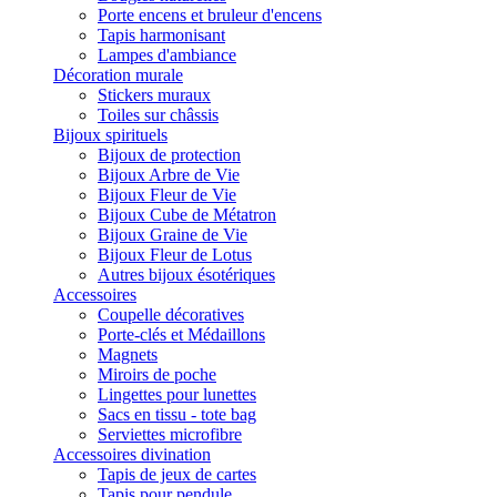
Porte encens et bruleur d'encens
Tapis harmonisant
Lampes d'ambiance
Décoration murale
Stickers muraux
Toiles sur châssis
Bijoux spirituels
Bijoux de protection
Bijoux Arbre de Vie
Bijoux Fleur de Vie
Bijoux Cube de Métatron
Bijoux Graine de Vie
Bijoux Fleur de Lotus
Autres bijoux ésotériques
Accessoires
Coupelle décoratives
Porte-clés et Médaillons
Magnets
Miroirs de poche
Lingettes pour lunettes
Sacs en tissu - tote bag
Serviettes microfibre
Accessoires divination
Tapis de jeux de cartes
Tapis pour pendule