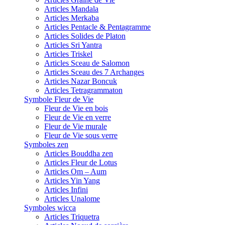
Articles Mandala
Articles Merkaba
Articles Pentacle & Pentagramme
Articles Solides de Platon
Articles Sri Yantra
Articles Triskel
Articles Sceau de Salomon
Articles Sceau des 7 Archanges
Articles Nazar Boncuk
Articles Tetragrammaton
Symbole Fleur de Vie
Fleur de Vie en bois
Fleur de Vie en verre
Fleur de Vie murale
Fleur de Vie sous verre
Symboles zen
Articles Bouddha zen
Articles Fleur de Lotus
Articles Om – Aum
Articles Yin Yang
Articles Infini
Articles Unalome
Symboles wicca
Articles Triquetra