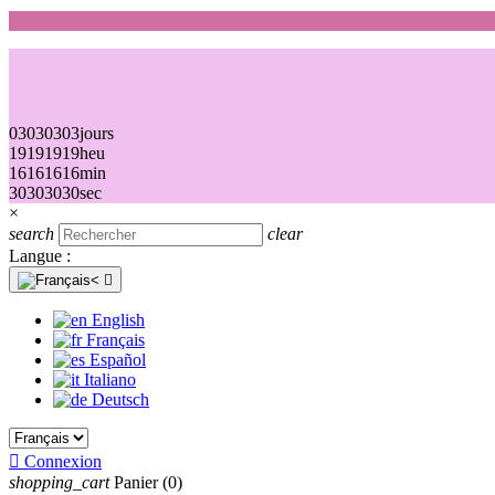
03
03
03
03
jours
19
19
19
19
heu
16
16
16
16
min
30
30
30
30
sec
×
search
clear
Langue :

English
Français
Español
Italiano
Deutsch

Connexion
shopping_cart
Panier
(0)