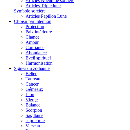
Articles Noeud de sorcière
Articles Triple lune
Symbole sorcière
Articles Papillon Lune
Choisir par intention
Protection
Paix intérieure
Chance
Amour
Confiance
Abondance
Eveil spirituel
Harmonisation
Signes du zodiaque
Bélier
Taureau
Cancer
Gémeaux
Lion
Vierge
Balance
Scorpion
Sagittaire
capricorne
Verseau