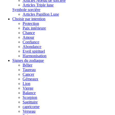
Articles Noeud de sorcière
Articles Triple lune
Symbole sorcière
Articles Papillon Lune
Choisir par intention
Protection
Paix intérieure
Chance
Amour
Confiance
Abondance
Eveil spirituel
Harmonisation
Signes du zodiaque
Bélier
Taureau
Cancer
Gémeaux
Lion
Vierge
Balance
Scorpion
Sagittaire
capricorne
Verseau