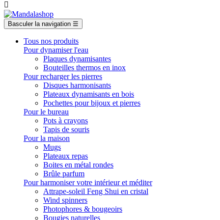

Basculer la navigation
☰
Tous nos produits
Pour dynamiser l'eau
Plaques dynamisantes
Bouteilles thermos en inox
Pour recharger les pierres
Disques harmonisants
Plateaux dynamisants en bois
Pochettes pour bijoux et pierres
Pour le bureau
Pots à crayons
Tapis de souris
Pour la maison
Mugs
Plateaux repas
Boites en métal rondes
Brûle parfum
Pour harmoniser votre intérieur et méditer
Attrape-soleil Feng Shui en cristal
Wind spinners
Photophores & bougeoirs
Bougies naturelles