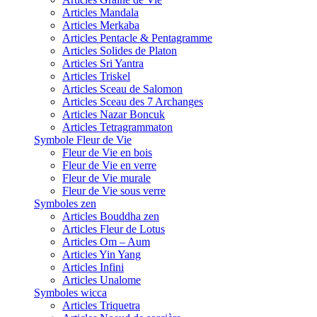
Articles Mandala
Articles Merkaba
Articles Pentacle & Pentagramme
Articles Solides de Platon
Articles Sri Yantra
Articles Triskel
Articles Sceau de Salomon
Articles Sceau des 7 Archanges
Articles Nazar Boncuk
Articles Tetragrammaton
Symbole Fleur de Vie
Fleur de Vie en bois
Fleur de Vie en verre
Fleur de Vie murale
Fleur de Vie sous verre
Symboles zen
Articles Bouddha zen
Articles Fleur de Lotus
Articles Om – Aum
Articles Yin Yang
Articles Infini
Articles Unalome
Symboles wicca
Articles Triquetra