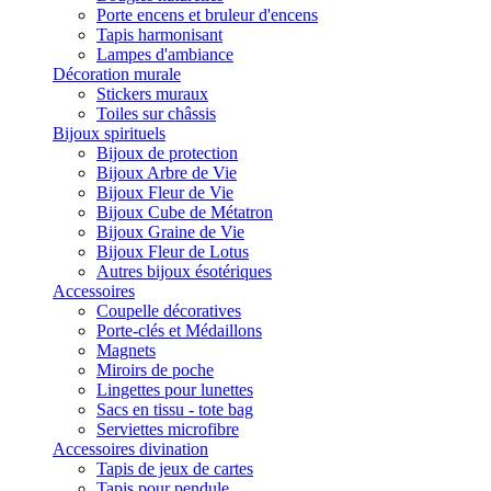
Porte encens et bruleur d'encens
Tapis harmonisant
Lampes d'ambiance
Décoration murale
Stickers muraux
Toiles sur châssis
Bijoux spirituels
Bijoux de protection
Bijoux Arbre de Vie
Bijoux Fleur de Vie
Bijoux Cube de Métatron
Bijoux Graine de Vie
Bijoux Fleur de Lotus
Autres bijoux ésotériques
Accessoires
Coupelle décoratives
Porte-clés et Médaillons
Magnets
Miroirs de poche
Lingettes pour lunettes
Sacs en tissu - tote bag
Serviettes microfibre
Accessoires divination
Tapis de jeux de cartes
Tapis pour pendule