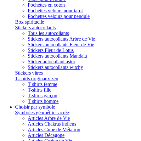
Pochettes en coton
Pochettes velours pour tarot
Pochettes velours pour pendule
Box spirituelle
Stickers autocollants
Tous les autocollants
Stickers autocollants Arbre de Vie
Stickers autocollants Fleur de Vie
Stickers Fleur de Lotus
Stickers autocollants Mandala
Sticker autocollant astro
Stickers autocollants witchy
Stickers vitres
T-shirts originaux zen
T-shirts femme
T-shirts fille
T-shirts garçon
T-shirts homme
Choisir par symbole
Symboles géométrie sacrée
Articles Arbre de Vie
Articles Chakras indiens
Articles Cube de Métatron
Articles Décagone
Articles Graine de Vie