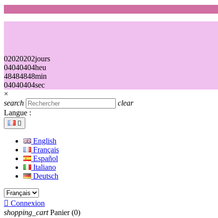
02
02
02
02
jours
04
04
04
04
heu
48
48
48
48
min
04
04
04
04
sec
×
search
clear
Langue :

English
Français
Español
Italiano
Deutsch

Connexion
shopping_cart
Panier
(0)