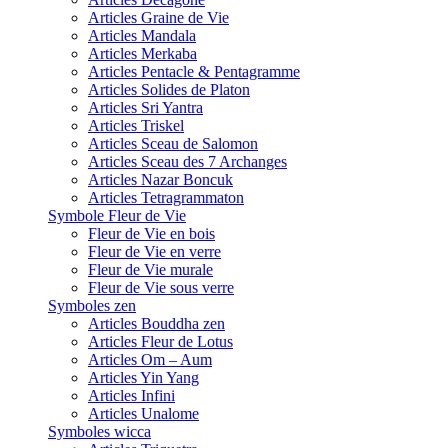
Articles Graine de Vie
Articles Mandala
Articles Merkaba
Articles Pentacle & Pentagramme
Articles Solides de Platon
Articles Sri Yantra
Articles Triskel
Articles Sceau de Salomon
Articles Sceau des 7 Archanges
Articles Nazar Boncuk
Articles Tetragrammaton
Symbole Fleur de Vie
Fleur de Vie en bois
Fleur de Vie en verre
Fleur de Vie murale
Fleur de Vie sous verre
Symboles zen
Articles Bouddha zen
Articles Fleur de Lotus
Articles Om – Aum
Articles Yin Yang
Articles Infini
Articles Unalome
Symboles wicca