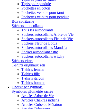
Tapis pour pendule
Pochettes en coton
Pochettes velours pour tarot
Pochettes velours pour pendule
Box spirituelle
Stickers autocollants
Tous les autocollants
Stickers autocollants Arbre de Vie
Stickers autocollants Fleur de Vie
Stickers Fleur de Lotus
Stickers autocollants Mandala
Sticker autocollant astro
Stickers autocollants witchy
Stickers vitres
T-shirts originaux zen
T-shirts femme
T-shirts fille
T-shirts garçon
T-shirts homme
Choisir par symbole
Symboles géométrie sacrée
Articles Arbre de Vie
Articles Chakras indiens
Articles Cube de Métatron
Articles Décagone