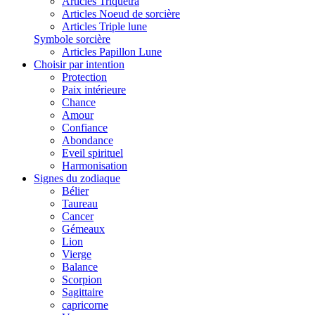
Articles Triquetra
Articles Noeud de sorcière
Articles Triple lune
Symbole sorcière
Articles Papillon Lune
Choisir par intention
Protection
Paix intérieure
Chance
Amour
Confiance
Abondance
Eveil spirituel
Harmonisation
Signes du zodiaque
Bélier
Taureau
Cancer
Gémeaux
Lion
Vierge
Balance
Scorpion
Sagittaire
capricorne