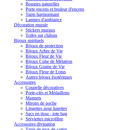
Bougies naturelles
Porte encens et bruleur d'encens
Tapis harmonisant
Lampes d'ambiance
Décoration murale
Stickers muraux
Toiles sur châssis
Bijoux spirituels
Bijoux de protection
Bijoux Arbre de Vie
Bijoux Fleur de Vie
Bijoux Cube de Métatron
Bijoux Graine de Vie
Bijoux Fleur de Lotus
Autres bijoux ésotériques
Accessoires
Coupelle décoratives
Porte-clés et Médaillons
Magnets
Miroirs de poche
Lingettes pour lunettes
Sacs en tissu - tote bag
Serviettes microfibre
Accessoires divination
Tapis de jeux de cartes