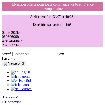
Livraison offerte pour toute commande >29€ en France
métropolitaine.
Atelier fermé du 31/07 au 10/08.
Expéditions à partir du 11/08.
02
02
02
02
jours
06
06
06
06
heu
40
40
40
40
min
23
23
23
23
sec
×
search
clear
Langue :

English
Français
Español
Italiano
Deutsch

Connexion