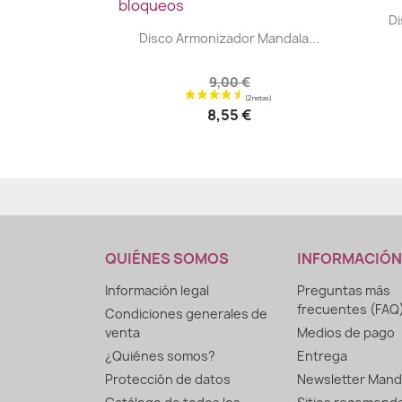
Di
|


Disco Armonizador Mandala...
9,00 €
8,55 €
QUIÉNES SOMOS
INFORMACIÓN
Información legal
Preguntas más
frecuentes (FAQ
Condiciones generales de
venta
Medios de pago
¿Quiénes somos?
Entrega
Protección de datos
Newsletter Mand