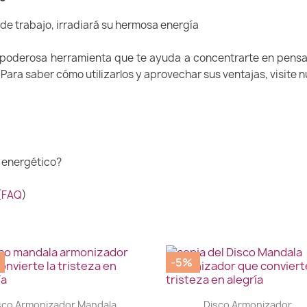
o de trabajo, irradiará su hermosa energía
 poderosa herramienta que te ayuda a concentrarte en pensam
 Para saber cómo utilizarlos y aprovechar sus ventajas, visite 
 energético?
 (FAQ
)
-5%
|
|




sco Armonizador Mandala...
Disco Armonizador...