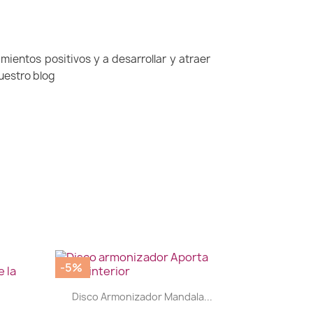
ientos positivos y a desarrollar y atraer
nuestro blog
-5%
|


Disco Armonizador Mandala...