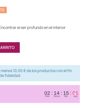
TO
contrar el ser profundo en el interior
CARRITO
 menos 10,00 € de los productos con el fin
e fidelidad.
×
02
14
15
01
Días
Horas
Min
seg