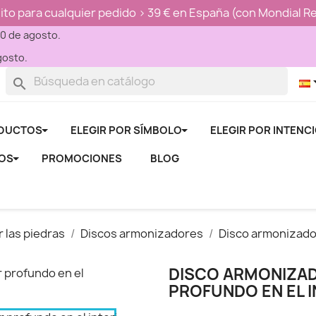
ito para cualquier pedido > 39 € en España (con Mondial Re
 10 de agosto.
gosto.
search
DUCTOS
ELEGIR POR SÍMBOLO
ELEGIR POR INTENC
LOS
PROMOCIONES
BLOG
 las piedras
Discos armonizadores
Disco armonizado
DISCO ARMONIZAD
PROFUNDO EN EL 