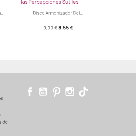
|


...
Disco Armonizador Del...
8,55 €
9,00 €
Facebook
YouTube
Pinterest
Instagram
TikTok
es
a
s de