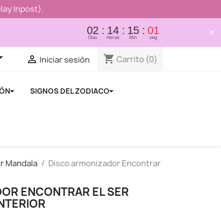
lay Inpost).
02
14
15
01
×
Días
Horas
Min
seg

shopping_cart

Carrito
(0)
Iniciar sesión
IÓN
SIGNOS DEL ZODIACO
r Mandala
Disco armonizador Encontrar
OR ENCONTRAR EL SER
INTERIOR