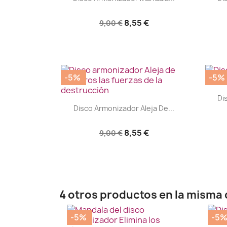
8,55 €
9,00 €
-5%
-5%
Di
|


Disco Armonizador Aleja De...
8,55 €
9,00 €
4 otros productos en la misma 
-5%
-5