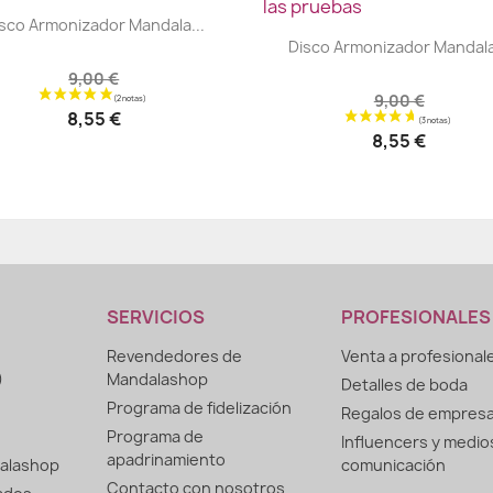
|


sco Armonizador Mandala...
|


Disco Armonizador Mandala
9,00 €
9,00 €
8,55 €
8,55 €
SERVICIOS
PROFESIONALES
Revendedores de
Venta a profesional
)
Mandalashop
Detalles de boda
Programa de fidelización
Regalos de empres
Programa de
Influencers y medio
apadrinamiento
alashop
comunicación
Contacto con nosotros