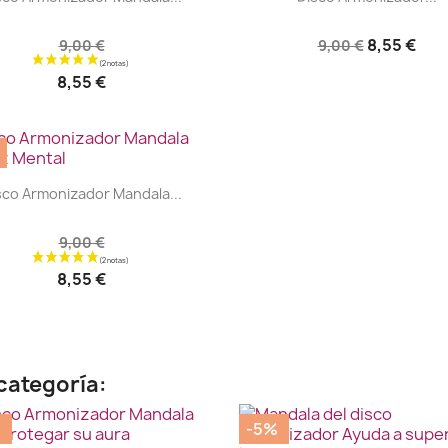
8,55 €
9,00 €
9,00 €
8,55 €
|


sco Armonizador Mandala...
9,00 €
8,55 €
categoría:
%
-5%