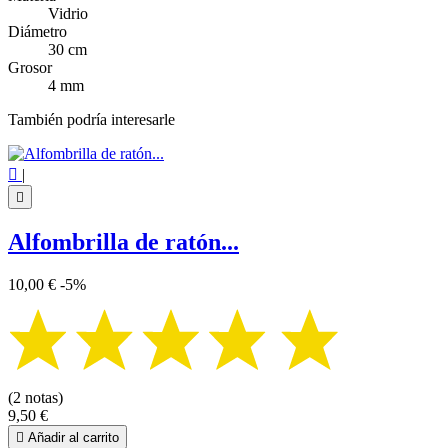
Vidrio
Diámetro
30 cm
Grosor
4 mm
También podría interesarle

|

Alfombrilla de ratón...
10,00 €
-5%
(2 notas)
9,50 €

Añadir al carrito