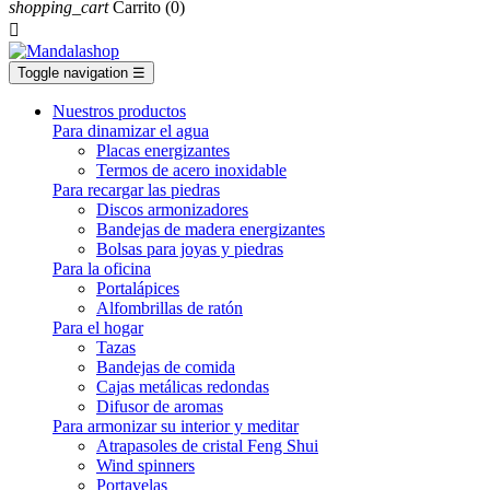
shopping_cart
Carrito
(0)

Toggle navigation
☰
Nuestros productos
Para dinamizar el agua
Placas energizantes
Termos de acero inoxidable
Para recargar las piedras
Discos armonizadores
Bandejas de madera energizantes
Bolsas para joyas y piedras
Para la oficina
Portalápices
Alfombrillas de ratón
Para el hogar
Tazas
Bandejas de comida
Cajas metálicas redondas
Difusor de aromas
Para armonizar su interior y meditar
Atrapasoles de cristal Feng Shui
Wind spinners
Portavelas