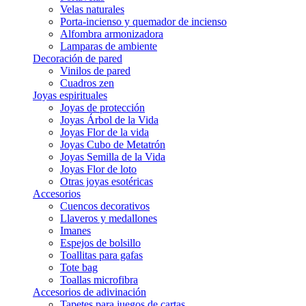
Velas naturales
Porta-incienso y quemador de incienso
Alfombra armonizadora
Lamparas de ambiente
Decoración de pared
Vinilos de pared
Cuadros zen
Joyas espirituales
Joyas de protección
Joyas Árbol de la Vida
Joyas Flor de la vida
Joyas Cubo de Metatrón
Joyas Semilla de la Vida
Joyas Flor de loto
Otras joyas esotéricas
Accesorios
Cuencos decorativos
Llaveros y medallones
Imanes
Espejos de bolsillo
Toallitas para gafas
Tote bag
Toallas microfibra
Accesorios de adivinación
Tapetes para juegos de cartas