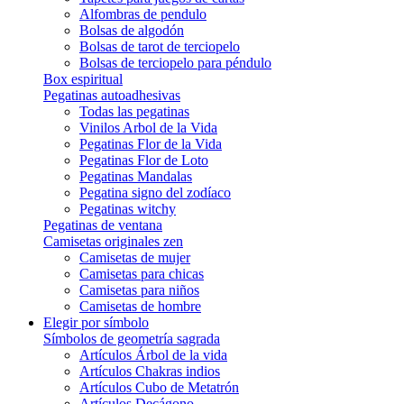
Alfombras de pendulo
Bolsas de algodón
Bolsas de tarot de terciopelo
Bolsas de terciopelo para péndulo
Box espiritual
Pegatinas autoadhesivas
Todas las pegatinas
Vinilos Arbol de la Vida
Pegatinas Flor de la Vida
Pegatinas Flor de Loto
Pegatinas Mandalas
Pegatina signo del zodíaco
Pegatinas witchy
Pegatinas de ventana
Camisetas originales zen
Camisetas de mujer
Camisetas para chicas
Camisetas para niños
Camisetas de hombre
Elegir por símbolo
Símbolos de geometría sagrada
Artículos Árbol de la vida
Artículos Chakras indios
Artículos Cubo de Metatrón
Artículos Decágono