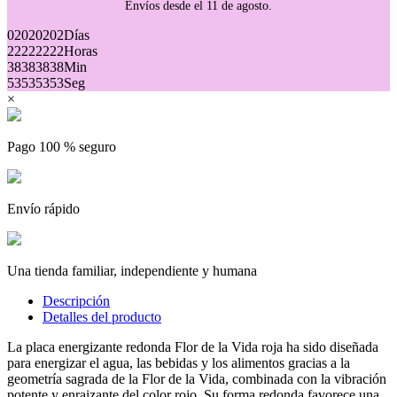
Envíos desde el 11 de agosto.
02
02
02
02
Días
22
22
22
22
Horas
38
38
38
38
Min
53
53
53
53
Seg
×
Pago 100 % seguro
Envío rápido
Una tienda familiar, independiente y humana
Descripción
Detalles del producto
La placa energizante redonda Flor de la Vida roja ha sido diseñada
para energizar el agua, las bebidas y los alimentos gracias a la
geometría sagrada de la Flor de la Vida, combinada con la vibración
potente y enraizante del color rojo. Su forma redonda favorece una