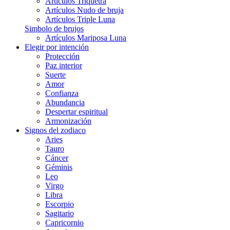
Artículos Triquetra
Artículos Nudo de bruja
Artículos Triple Luna
Simbolo de brujos
Artículos Mariposa Luna
Elegir por intención
Protección
Paz interior
Suerte
Amor
Confianza
Abundancia
Despertar espiritual
Armonización
Signos del zodiaco
Aries
Tauro
Cáncer
Géminis
Leo
Virgo
Libra
Escorpio
Sagitario
Capricornio