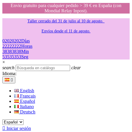
Envio gratuito para cualquier pedido > 39 € en España (con
Mondial Relay Inpost).
Taller cerrado del 31 de julio al 10 de agosto.
Envíos desde el 11 de agosto.
02
02
02
02
Días
22
22
22
22
Horas
38
38
38
38
Min
53
53
53
53
Seg
×
search
clear
Idioma:

English
Français
Español
Italiano
Deutsch

Iniciar sesión