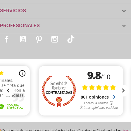
SERVICIOS

PROFESIONALES

Facebook
YouTube
Pinterest
Instagram
TikTok
Comerciante aprobado por la Sociedad de Opiniones Contrastadas,
hag