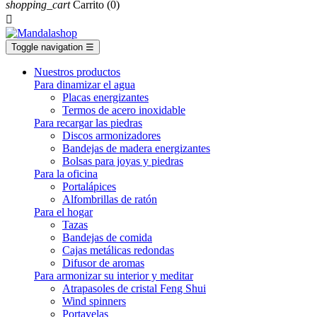
shopping_cart
Carrito
(0)

Toggle navigation
☰
Nuestros productos
Para dinamizar el agua
Placas energizantes
Termos de acero inoxidable
Para recargar las piedras
Discos armonizadores
Bandejas de madera energizantes
Bolsas para joyas y piedras
Para la oficina
Portalápices
Alfombrillas de ratón
Para el hogar
Tazas
Bandejas de comida
Cajas metálicas redondas
Difusor de aromas
Para armonizar su interior y meditar
Atrapasoles de cristal Feng Shui
Wind spinners
Portavelas