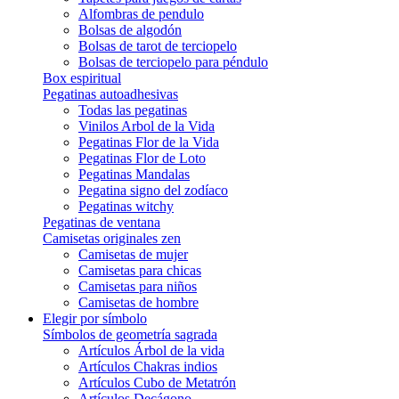
Alfombras de pendulo
Bolsas de algodón
Bolsas de tarot de terciopelo
Bolsas de terciopelo para péndulo
Box espiritual
Pegatinas autoadhesivas
Todas las pegatinas
Vinilos Arbol de la Vida
Pegatinas Flor de la Vida
Pegatinas Flor de Loto
Pegatinas Mandalas
Pegatina signo del zodíaco
Pegatinas witchy
Pegatinas de ventana
Camisetas originales zen
Camisetas de mujer
Camisetas para chicas
Camisetas para niños
Camisetas de hombre
Elegir por símbolo
Símbolos de geometría sagrada
Artículos Árbol de la vida
Artículos Chakras indios
Artículos Cubo de Metatrón
Artículos Decágono