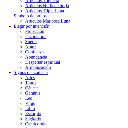
Artículos Triquetra
Artículos Nudo de bruja
Artículos Triple Luna
Simbolo de brujos
Artículos Mariposa Luna
Elegir por intención
Protección
Paz interior
Suerte
Amor
Confianza
Abundancia
Despertar espiritual
Armonización
Signos del zodiaco
Aries
Tauro
Cáncer
Géminis
Leo
Virgo
Libra
Escorpio
Sagitario
Capricornio