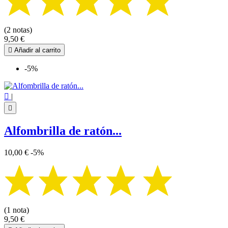
(2 notas)
9,50 €

Añadir al carrito
-5%

|

Alfombrilla de ratón...
10,00 €
-5%
(1 nota)
9,50 €