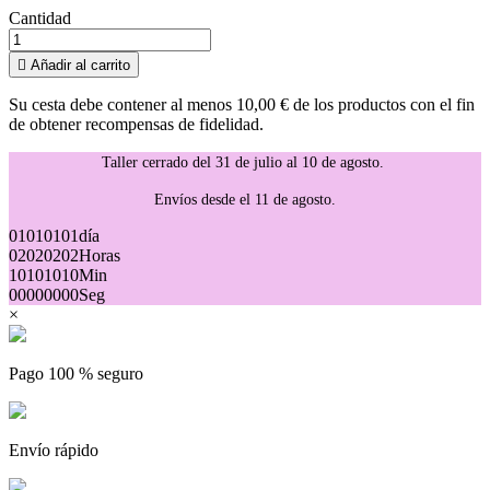
Cantidad

Añadir al carrito
Su cesta debe contener al menos 10,00 € de los productos con el fin
de obtener recompensas de fidelidad.
Taller cerrado del 31 de julio al 10 de agosto.
Envíos desde el 11 de agosto.
01
01
01
01
día
02
02
02
02
Horas
10
10
10
10
Min
00
00
00
00
Seg
×
Pago 100 % seguro
Envío rápido