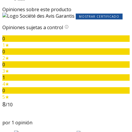
Opiniones sobre este producto
MOSTRAR CERTIFICADO
Opiniones sujetas a control
0
1★
0
2★
0
3★
1
4★
0
5★
8
/10
por 1 opinión