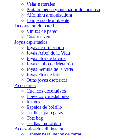
Velas naturales
Porta-incienso y quemador de incienso
Alfombra armonizadora
Lamparas de ambiente
Decoración de pared
Vinilos de pared
Cuadros zen
Joyas espirituales
Joyas de protección
Joyas Árbol de la Vida
Joyas Flor de la vida
Joyas Cubo de Metatrón
Joyas Semilla de la Vida
Joyas Flor de loto
Otras joyas esotéricas
Accesorios
Cuencos decorativos
Llaveros y medallones
Imanes
Espejos de bolsillo
Toallitas para gafas
Tote bag
Toallas microfibra
Accesorios de adivinación
Tapetes para juegos de cartas