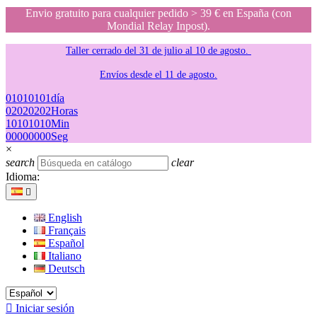
Envio gratuito para cualquier pedido > 39 € en España (con
Mondial Relay Inpost).
Taller cerrado del 31 de julio al 10 de agosto.
Envíos desde el 11 de agosto.
01
01
01
01
día
02
02
02
02
Horas
10
10
10
10
Min
00
00
00
00
Seg
×
search
clear
Idioma:

English
Français
Español
Italiano
Deutsch

Iniciar sesión