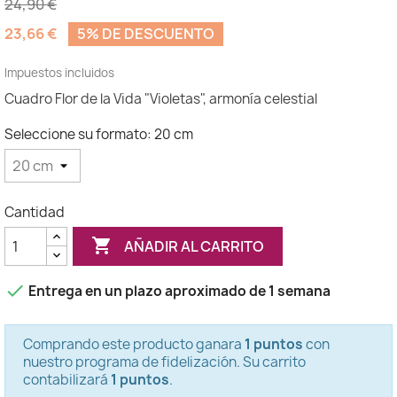
24,90 €
(1 opinión)
23,66 €
5% DE DESCUENTO
Impuestos incluidos
Cuadro Flor de la Vida "Violetas", armonía celestial
Seleccione su formato: 20 cm
Cantidad

AÑADIR AL CARRITO

Entrega en un plazo aproximado de 1 semana
Comprando este producto ganara
1 puntos
con
nuestro programa de fidelización. Su carrito
contabilizará
1 puntos
.