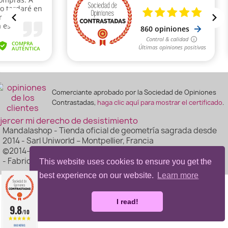
Comerciante aprobado por la Sociedad de Opiniones
Contrastadas,
haga clic aquí para mostrar el certificado
.
jercer mi derecho de desistimiento
Mandalashop - Tienda oficial de geometría sagrada desde
2014 - Sarl Uniworld – Montpellier, Francia
©2014–2026 Mandalashop - Todos los derechos reservados
- Fabricado por Mediacom87
This website uses cookies to ensure you get the
best experience on our website.
Learn more
I read!
9.8
/10
860 NOTAS