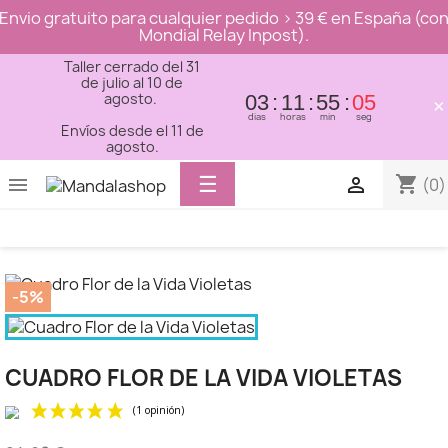
Envio gratuito para cualquier pedido > 39 € en España (co
Mondial Relay Inpost).
Taller cerrado del 31
de julio al 10 de
agosto.
03
11
55
04
×
dias
horas
min
seg
Envíos desde el 11 de
agosto.
Toggle
☰
shopping_cart


(0)
navigation
-5%
CUADRO FLOR DE LA VIDA VIOLETAS