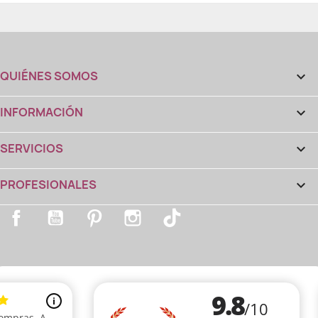
QUIÉNES SOMOS

INFORMACIÓN

SERVICIOS

PROFESIONALES

Facebook
YouTube
Pinterest
Instagram
TikTok