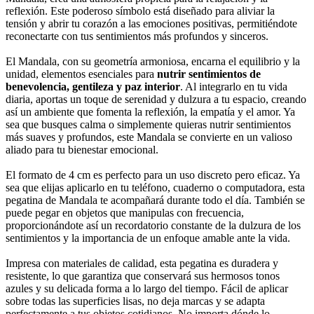
reflexión. Este poderoso símbolo está diseñado para aliviar la
tensión y abrir tu corazón a las emociones positivas, permitiéndote
reconectarte con tus sentimientos más profundos y sinceros.
El Mandala, con su geometría armoniosa, encarna el equilibrio y la
unidad, elementos esenciales para
nutrir sentimientos de
benevolencia, gentileza y paz interior
. Al integrarlo en tu vida
diaria, aportas un toque de serenidad y dulzura a tu espacio, creando
así un ambiente que fomenta la reflexión, la empatía y el amor. Ya
sea que busques calma o simplemente quieras nutrir sentimientos
más suaves y profundos, este Mandala se convierte en un valioso
aliado para tu bienestar emocional.
El formato de 4 cm es perfecto para un uso discreto pero eficaz. Ya
sea que elijas aplicarlo en tu teléfono, cuaderno o computadora, esta
pegatina de Mandala te acompañará durante todo el día. También se
puede pegar en objetos que manipulas con frecuencia,
proporcionándote así un recordatorio constante de la dulzura de los
sentimientos y la importancia de un enfoque amable ante la vida.
Impresa con materiales de calidad, esta pegatina es duradera y
resistente, lo que garantiza que conservará sus hermosos tonos
azules y su delicada forma a lo largo del tiempo. Fácil de aplicar
sobre todas las superficies lisas, no deja marcas y se adapta
perfectamente a tus objetos cotidianos. No importa dónde lo