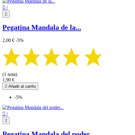

|

Pegatina Mandala de la...
2,00 €
-5%
(1 nota)
1,90 €

Añadir al carrito
-5%

|

Pegatina Mandala del poder...