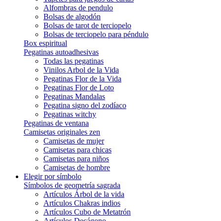
Alfombras de pendulo
Bolsas de algodón
Bolsas de tarot de terciopelo
Bolsas de terciopelo para péndulo
Box espiritual
Pegatinas autoadhesivas
Todas las pegatinas
Vinilos Arbol de la Vida
Pegatinas Flor de la Vida
Pegatinas Flor de Loto
Pegatinas Mandalas
Pegatina signo del zodíaco
Pegatinas witchy
Pegatinas de ventana
Camisetas originales zen
Camisetas de mujer
Camisetas para chicas
Camisetas para niños
Camisetas de hombre
Elegir por símbolo
Símbolos de geometría sagrada
Artículos Árbol de la vida
Artículos Chakras indios
Artículos Cubo de Metatrón
Artículos Decágono