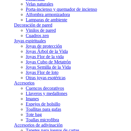
Velas naturales
Porta-incienso y quemador de incienso
Alfombra armonizadora
Lamparas de ambiente
Decoración de pared
Vinilos de pared
Cuadros zen
Joyas espirituales
Joyas de protección
Joyas Árbol de la Vida
Joyas Flor de la vida
Joyas Cubo de Metatrón
Joyas Semilla de la Vida
Joyas Flor de loto
Otras joyas esotéricas
Accesorios
Cuencos decorativos
Llaveros y medallones
Imanes
Espejos de bolsillo
Toallitas para gafas
Tote bag
Toallas microfibra
Accesorios de adivinación
Tapetes para juegos de cartas