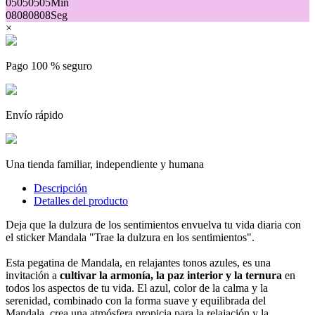
05
05
05
05
Min
08
08
08
08
Seg
×
Pago 100 % seguro
Envío rápido
Una tienda familiar, independiente y humana
Descripción
Detalles del producto
Deja que la dulzura de los sentimientos envuelva tu vida diaria con
el sticker Mandala "Trae la dulzura en los sentimientos".
Esta pegatina de Mandala, en relajantes tonos azules, es una
invitación a
cultivar la armonía, la paz interior y la ternura
en
todos los aspectos de tu vida. El azul, color de la calma y la
serenidad, combinado con la forma suave y equilibrada del
Mandala, crea una atmósfera propicia para la relajación y la