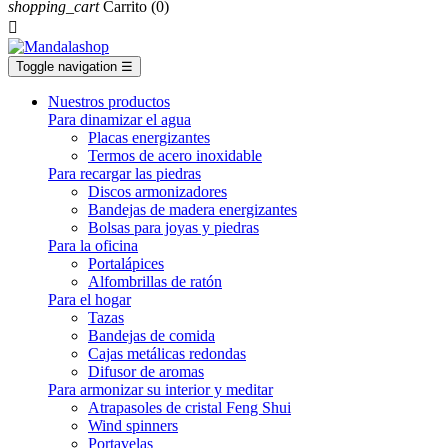
shopping_cart
Carrito
(0)

Toggle navigation
☰
Nuestros productos
Para dinamizar el agua
Placas energizantes
Termos de acero inoxidable
Para recargar las piedras
Discos armonizadores
Bandejas de madera energizantes
Bolsas para joyas y piedras
Para la oficina
Portalápices
Alfombrillas de ratón
Para el hogar
Tazas
Bandejas de comida
Cajas metálicas redondas
Difusor de aromas
Para armonizar su interior y meditar
Atrapasoles de cristal Feng Shui
Wind spinners
Portavelas