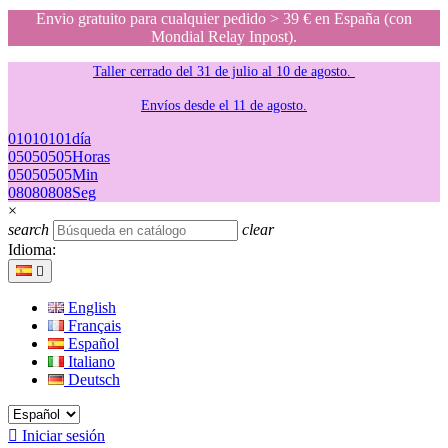
Envio gratuito para cualquier pedido > 39 € en España (con
Mondial Relay Inpost).
Taller cerrado del 31 de julio al 10 de agosto.
Envíos desde el 11 de agosto.
01
01
01
01
día
05
05
05
05
Horas
05
05
05
05
Min
08
08
08
08
Seg
×
search
clear
Idioma:

English
Français
Español
Italiano
Deutsch

Iniciar sesión