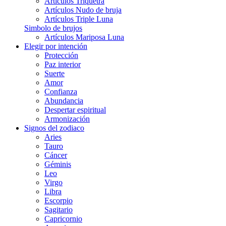
Artículos Triquetra
Artículos Nudo de bruja
Artículos Triple Luna
Simbolo de brujos
Artículos Mariposa Luna
Elegir por intención
Protección
Paz interior
Suerte
Amor
Confianza
Abundancia
Despertar espiritual
Armonización
Signos del zodiaco
Aries
Tauro
Cáncer
Géminis
Leo
Virgo
Libra
Escorpio
Sagitario
Capricornio