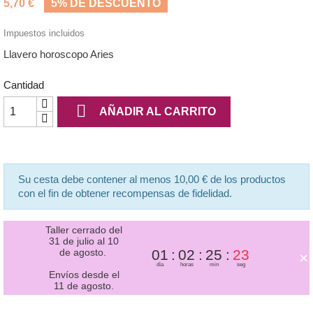
5,70 €
5% DE DESCUENTO
Impuestos incluidos
Llavero horoscopo Aries
Cantidad

AÑADIR AL CARRITO
Su cesta debe contener al menos 10,00 € de los productos
con el fin de obtener recompensas de fidelidad.
Taller cerrado del
31 de julio al 10
de agosto.
01
02
25
22
×
día
horas
min
seg
Envíos desde el
11 de agosto.