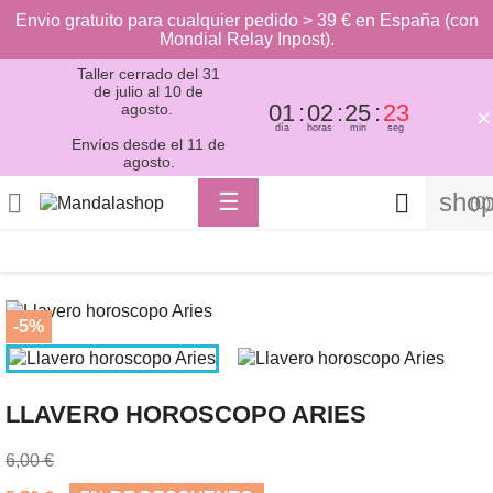
Envio gratuito para cualquier pedido > 39 € en España (con
Mondial Relay Inpost).
Taller cerrado del 31
de julio al 10 de
01
02
25
22
agosto.
×
día
horas
min
seg
Envíos desde el 11 de
agosto.
Toggle
shop

☰

(0)
navigation
-5%
LLAVERO HOROSCOPO ARIES
6,00 €