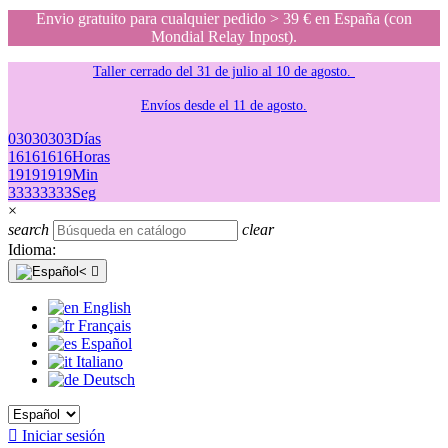
Envio gratuito para cualquier pedido > 39 € en España (con
Mondial Relay Inpost).
Taller cerrado del 31 de julio al 10 de agosto.
Envíos desde el 11 de agosto.
03
03
03
03
Días
16
16
16
16
Horas
19
19
19
19
Min
33
33
33
33
Seg
×
search
clear
Idioma:

English
Français
Español
Italiano
Deutsch

Iniciar sesión