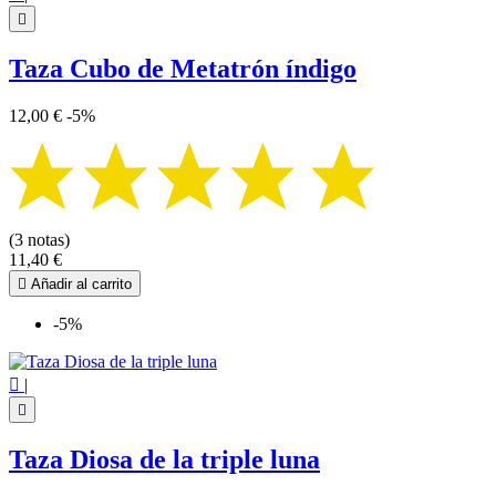

Taza Cubo de Metatrón índigo
12,00 €
-5%
(3 notas)
11,40 €

Añadir al carrito
-5%

|

Taza Diosa de la triple luna