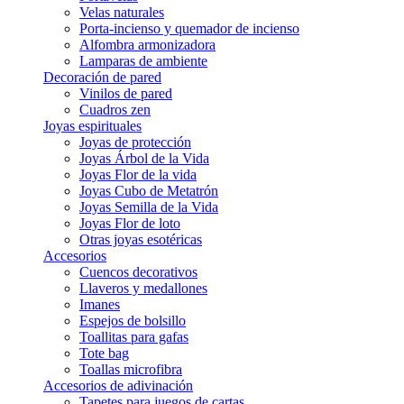
Velas naturales
Porta-incienso y quemador de incienso
Alfombra armonizadora
Lamparas de ambiente
Decoración de pared
Vinilos de pared
Cuadros zen
Joyas espirituales
Joyas de protección
Joyas Árbol de la Vida
Joyas Flor de la vida
Joyas Cubo de Metatrón
Joyas Semilla de la Vida
Joyas Flor de loto
Otras joyas esotéricas
Accesorios
Cuencos decorativos
Llaveros y medallones
Imanes
Espejos de bolsillo
Toallitas para gafas
Tote bag
Toallas microfibra
Accesorios de adivinación
Tapetes para juegos de cartas