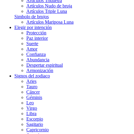
Artículos Triquetra
Artículos Nudo de bruja
Artículos Triple Luna
Simbolo de brujos
Artículos Mariposa Luna
Elegir por intención
Protección
Paz interior
Suerte
Amor
Confianza
Abundancia
Despertar espiritual
Armonización
Signos del zodiaco
Aries
Tauro
Cáncer
Géminis
Leo
Virgo
Libra
Escorpio
Sagitario
Capricornio