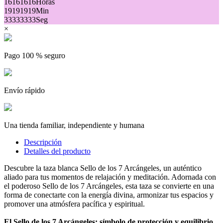
16
16
16
16
Horas
19
19
19
19
Min
33
33
33
33
Seg
×
Pago 100 % seguro
Envío rápido
Una tienda familiar, independiente y humana
Descripción
Detalles del producto
Descubre la taza blanca Sello de los 7 Arcángeles, un auténtico
aliado para tus momentos de relajación y meditación. Adornada con
el poderoso Sello de los 7 Arcángeles, esta taza se convierte en una
forma de conectarte con la energía divina, armonizar tus espacios y
promover una atmósfera pacífica y espiritual.
El Sello de los 7 Arcángeles: símbolo de protección y equilibrio