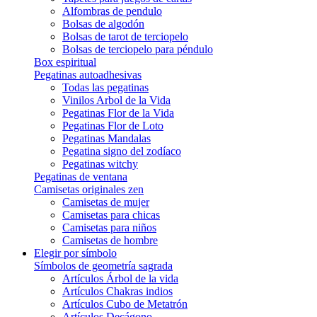
Alfombras de pendulo
Bolsas de algodón
Bolsas de tarot de terciopelo
Bolsas de terciopelo para péndulo
Box espiritual
Pegatinas autoadhesivas
Todas las pegatinas
Vinilos Arbol de la Vida
Pegatinas Flor de la Vida
Pegatinas Flor de Loto
Pegatinas Mandalas
Pegatina signo del zodíaco
Pegatinas witchy
Pegatinas de ventana
Camisetas originales zen
Camisetas de mujer
Camisetas para chicas
Camisetas para niños
Camisetas de hombre
Elegir por símbolo
Símbolos de geometría sagrada
Artículos Árbol de la vida
Artículos Chakras indios
Artículos Cubo de Metatrón
Artículos Decágono