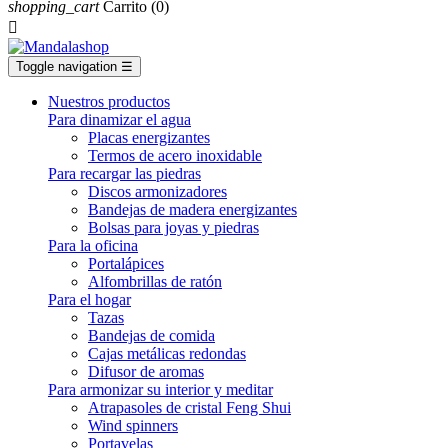
shopping_cart
Carrito
(0)

Toggle navigation
☰
Nuestros productos
Para dinamizar el agua
Placas energizantes
Termos de acero inoxidable
Para recargar las piedras
Discos armonizadores
Bandejas de madera energizantes
Bolsas para joyas y piedras
Para la oficina
Portalápices
Alfombrillas de ratón
Para el hogar
Tazas
Bandejas de comida
Cajas metálicas redondas
Difusor de aromas
Para armonizar su interior y meditar
Atrapasoles de cristal Feng Shui
Wind spinners
Portavelas