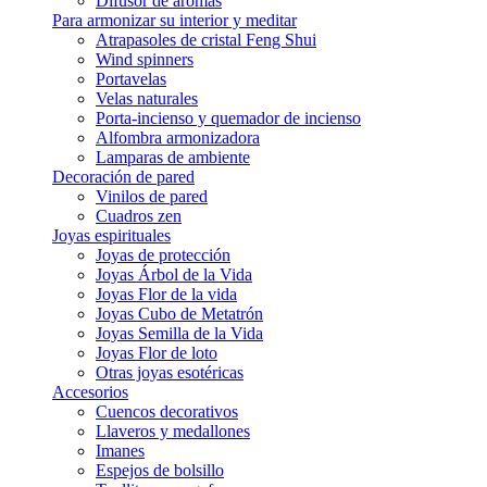
Difusor de aromas
Para armonizar su interior y meditar
Atrapasoles de cristal Feng Shui
Wind spinners
Portavelas
Velas naturales
Porta-incienso y quemador de incienso
Alfombra armonizadora
Lamparas de ambiente
Decoración de pared
Vinilos de pared
Cuadros zen
Joyas espirituales
Joyas de protección
Joyas Árbol de la Vida
Joyas Flor de la vida
Joyas Cubo de Metatrón
Joyas Semilla de la Vida
Joyas Flor de loto
Otras joyas esotéricas
Accesorios
Cuencos decorativos
Llaveros y medallones
Imanes
Espejos de bolsillo