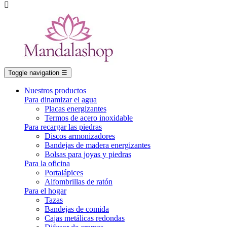

Toggle navigation
☰
Nuestros productos
Para dinamizar el agua
Placas energizantes
Termos de acero inoxidable
Para recargar las piedras
Discos armonizadores
Bandejas de madera energizantes
Bolsas para joyas y piedras
Para la oficina
Portalápices
Alfombrillas de ratón
Para el hogar
Tazas
Bandejas de comida
Cajas metálicas redondas