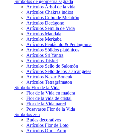
Símbolos de geometría sagrada
Artículos Árbol de la vida
Artículos Chakras indios
Artículos Cubo de Metatrón
Artículos Decágono
Artículos Semilla de Vida
Artículos Mandala
Artículos Merkaba
Artículos Pentáculo & Pentagrama
Artículos Sólidos platónicos
Artículos Sri Yantra
Artículos Triskel
Artículos Sello de Salomón
Artículos Sello de los 7 arcangeles
Artículos Nazar Boncuk
Artículos Tetragrámaton
Símbolo Flor de la Vida
Flor de la Vida en madera
Flor de la vida de cristal
Flor de la Vida pared
Posavasos Flor de la Vida
Simbolos zen
Budas decorativos
Artículos Flor de Loto
Artículos Om – Aum