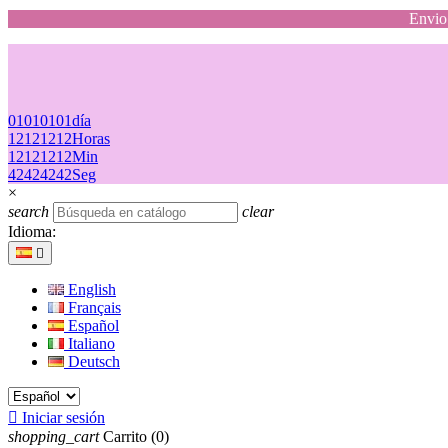
Envio 
01
01
01
01
día
12
12
12
12
Horas
12
12
12
12
Min
42
42
42
42
Seg
×
search
clear
Idioma:

English
Français
Español
Italiano
Deutsch

Iniciar sesión
shopping_cart
Carrito
(0)