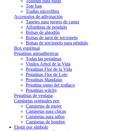
Toallitas para gafas
Tote bag
Toallas microfibra
Accesorios de adivinación
Tapetes para juegos de cartas
Alfombras de pendulo
Bolsas de algodón
Bolsas de tarot de terciopelo
Bolsas de terciopelo para péndulo
Box espiritual
Pegatinas autoadhesivas
Todas las pegatinas
Vinilos Arbol de la Vida
Pegatinas Flor de la Vida
Pegatinas Flor de Loto
Pegatinas Mandalas
Pegatina signo del zodíaco
Pegatinas witchy
Pegatinas de ventana
Camisetas originales zen
Camisetas de mujer
Camisetas para chicas
Camisetas para niños
Camisetas de hombre
Elegir por símbolo