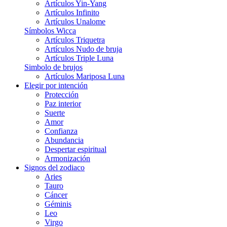
Artículos Yin-Yang
Artículos Infinito
Artículos Unalome
Símbolos Wicca
Artículos Triquetra
Artículos Nudo de bruja
Artículos Triple Luna
Simbolo de brujos
Artículos Mariposa Luna
Elegir por intención
Protección
Paz interior
Suerte
Amor
Confianza
Abundancia
Despertar espiritual
Armonización
Signos del zodiaco
Aries
Tauro
Cáncer
Géminis
Leo
Virgo