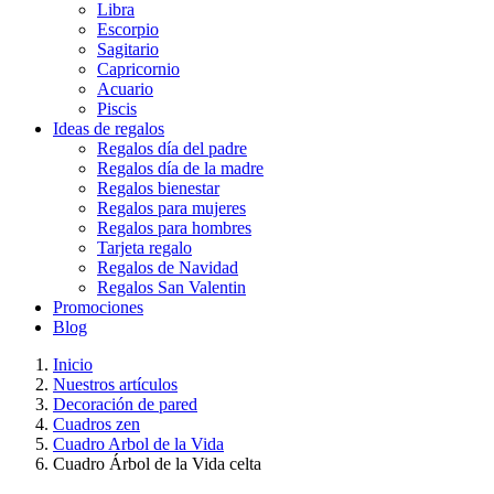
Libra
Escorpio
Sagitario
Capricornio
Acuario
Piscis
Ideas de regalos
Regalos día del padre
Regalos día de la madre
Regalos bienestar
Regalos para mujeres
Regalos para hombres
Tarjeta regalo
Regalos de Navidad
Regalos San Valentin
Promociones
Blog
Inicio
Nuestros artículos
Decoración de pared
Cuadros zen
Cuadro Arbol de la Vida
Cuadro Árbol de la Vida celta