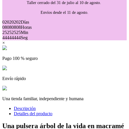
Taller cerrado del 31 de julio al 10 de agosto.
Envíos desde el 11 de agosto.
02
02
02
02
Días
08
08
08
08
Horas
25
25
25
25
Min
44
44
44
44
Seg
×
Pago 100 % seguro
Envío rápido
Una tienda familiar, independiente y humana
Descripción
Detalles del producto
Una pulsera árbol de la vida en macramé