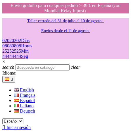
Envio gratuito para cualquier pedido > 39 € en España (con
Mondial Relay Inpost).
Taller cerrado del 31 de julio al 10 de agosto.
Envíos desde el 11 de agosto.
02
02
02
02
Días
08
08
08
08
Horas
25
25
25
25
Min
44
44
44
44
Seg
×
search
clear
Idioma:

English
Français
Español
Italiano
Deutsch

Iniciar sesión