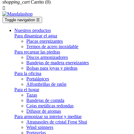
shopping_cart
Carrito
(0)

Toggle navigation
☰
Nuestros productos
Para dinamizar el agua
Placas energizantes
Termos de acero inoxidable
Para recargar las piedras
Discos armonizadores
Bandejas de madera energizantes
Bolsas para joyas y piedras
Para la oficina
Portalápices
Alfombrillas de ratón
Para el hogar
Tazas
Bandejas de comida
Cajas metálicas redondas
Difusor de aromas
Para armonizar su interior y meditar
Atrapasoles de cristal Feng Shui
Wind spinners
Portavelas