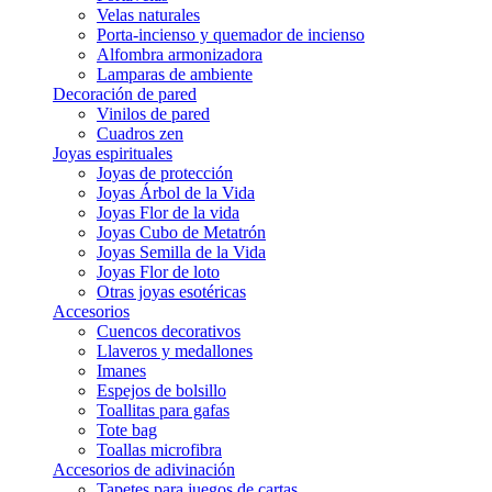
Velas naturales
Porta-incienso y quemador de incienso
Alfombra armonizadora
Lamparas de ambiente
Decoración de pared
Vinilos de pared
Cuadros zen
Joyas espirituales
Joyas de protección
Joyas Árbol de la Vida
Joyas Flor de la vida
Joyas Cubo de Metatrón
Joyas Semilla de la Vida
Joyas Flor de loto
Otras joyas esotéricas
Accesorios
Cuencos decorativos
Llaveros y medallones
Imanes
Espejos de bolsillo
Toallitas para gafas
Tote bag
Toallas microfibra
Accesorios de adivinación
Tapetes para juegos de cartas