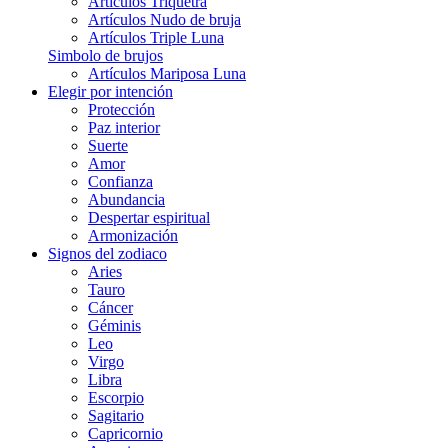
Artículos Triquetra
Artículos Nudo de bruja
Artículos Triple Luna
Simbolo de brujos
Artículos Mariposa Luna
Elegir por intención
Protección
Paz interior
Suerte
Amor
Confianza
Abundancia
Despertar espiritual
Armonización
Signos del zodiaco
Aries
Tauro
Cáncer
Géminis
Leo
Virgo
Libra
Escorpio
Sagitario
Capricornio