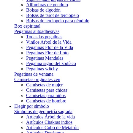
Alfombras de pendulo
Bolsas de algodón
Bolsas de tarot de terciopelo
Bolsas de terciopelo para péndulo
Box espiritual
Pegatinas autoadhesivas
Todas las pegatinas
Vinilos Arbol de la Vida
Pegatinas Flor de la Vida
Pegatinas Flor de Loto
Pegatinas Mandalas
Pegatina signo del zodíaco
Pegatinas witchy
Pegatinas de ventana
Camisetas originales zen
Camisetas de mujer
Camisetas para chicas
Camisetas para niños
Camisetas de hombre
Elegir por símbolo
Símbolos de geometría sagrada
Artículos Árbol de la vida
Artículos Chakras indios
Artículos Cubo de Metatrón
Artículos Decágono