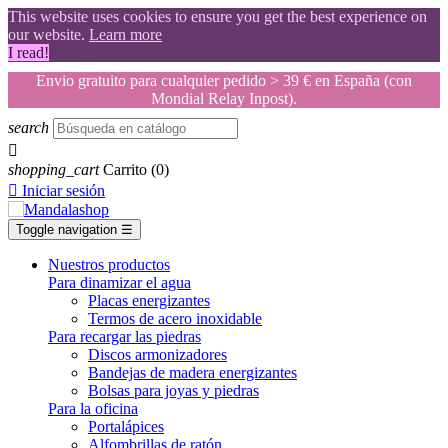
This website uses cookies to ensure you get the best experience on
our website.
Learn more
I read!
Envio gratuito para cualquier pedido > 39 € en España (con
Mondial Relay Inpost).
search

shopping_cart
Carrito
(0)

Iniciar sesión
Toggle navigation
☰
Nuestros productos
Para dinamizar el agua
Placas energizantes
Termos de acero inoxidable
Para recargar las piedras
Discos armonizadores
Bandejas de madera energizantes
Bolsas para joyas y piedras
Para la oficina
Portalápices
Alfombrillas de ratón