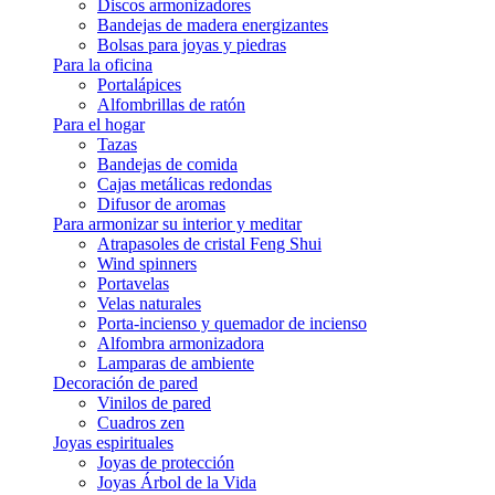
Discos armonizadores
Bandejas de madera energizantes
Bolsas para joyas y piedras
Para la oficina
Portalápices
Alfombrillas de ratón
Para el hogar
Tazas
Bandejas de comida
Cajas metálicas redondas
Difusor de aromas
Para armonizar su interior y meditar
Atrapasoles de cristal Feng Shui
Wind spinners
Portavelas
Velas naturales
Porta-incienso y quemador de incienso
Alfombra armonizadora
Lamparas de ambiente
Decoración de pared
Vinilos de pared
Cuadros zen
Joyas espirituales
Joyas de protección
Joyas Árbol de la Vida