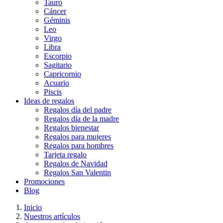
Tauro
Cáncer
Géminis
Leo
Virgo
Libra
Escorpio
Sagitario
Capricornio
Acuario
Piscis
Ideas de regalos
Regalos día del padre
Regalos día de la madre
Regalos bienestar
Regalos para mujeres
Regalos para hombres
Tarjeta regalo
Regalos de Navidad
Regalos San Valentin
Promociones
Blog
Inicio
Nuestros artículos