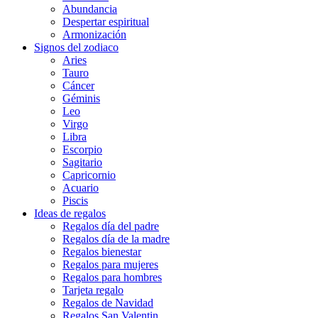
Abundancia
Despertar espiritual
Armonización
Signos del zodiaco
Aries
Tauro
Cáncer
Géminis
Leo
Virgo
Libra
Escorpio
Sagitario
Capricornio
Acuario
Piscis
Ideas de regalos
Regalos día del padre
Regalos día de la madre
Regalos bienestar
Regalos para mujeres
Regalos para hombres
Tarjeta regalo
Regalos de Navidad
Regalos San Valentin