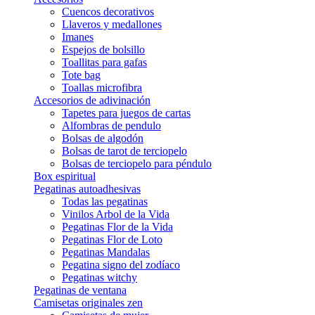
Cuencos decorativos
Llaveros y medallones
Imanes
Espejos de bolsillo
Toallitas para gafas
Tote bag
Toallas microfibra
Accesorios de adivinación
Tapetes para juegos de cartas
Alfombras de pendulo
Bolsas de algodón
Bolsas de tarot de terciopelo
Bolsas de terciopelo para péndulo
Box espiritual
Pegatinas autoadhesivas
Todas las pegatinas
Vinilos Arbol de la Vida
Pegatinas Flor de la Vida
Pegatinas Flor de Loto
Pegatinas Mandalas
Pegatina signo del zodíaco
Pegatinas witchy
Pegatinas de ventana
Camisetas originales zen