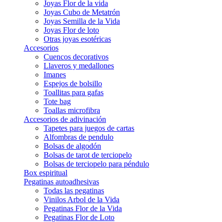
Joyas Flor de la vida
Joyas Cubo de Metatrón
Joyas Semilla de la Vida
Joyas Flor de loto
Otras joyas esotéricas
Accesorios
Cuencos decorativos
Llaveros y medallones
Imanes
Espejos de bolsillo
Toallitas para gafas
Tote bag
Toallas microfibra
Accesorios de adivinación
Tapetes para juegos de cartas
Alfombras de pendulo
Bolsas de algodón
Bolsas de tarot de terciopelo
Bolsas de terciopelo para péndulo
Box espiritual
Pegatinas autoadhesivas
Todas las pegatinas
Vinilos Arbol de la Vida
Pegatinas Flor de la Vida
Pegatinas Flor de Loto