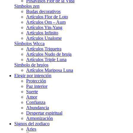
Posavasos Flor de la Vida
Simbolos zen
Budas decorativos
Artículos Flor de Loto
Artículos Om – Aum
Artículos Yin-Yang
Artículos Infinito
Artículos Unalome
Símbolos Wicca
Artículos Triquetra
Artículos Nudo de bruja
Artículos Triple Luna
Simbolo de brujos
Artículos Mariposa Luna
Elegir por intención
Protección
Paz interior
Suerte
Amor
Confianza
Abundancia
Despertar espiritual
Armonización
Signos del zodiaco
Aries