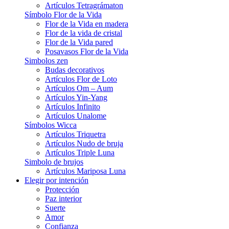
Artículos Tetragrámaton
Símbolo Flor de la Vida
Flor de la Vida en madera
Flor de la vida de cristal
Flor de la Vida pared
Posavasos Flor de la Vida
Simbolos zen
Budas decorativos
Artículos Flor de Loto
Artículos Om – Aum
Artículos Yin-Yang
Artículos Infinito
Artículos Unalome
Símbolos Wicca
Artículos Triquetra
Artículos Nudo de bruja
Artículos Triple Luna
Simbolo de brujos
Artículos Mariposa Luna
Elegir por intención
Protección
Paz interior
Suerte
Amor
Confianza