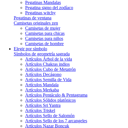
Pegatinas Mandalas
Pegatina signo del zodíaco
Pegatinas witchy
Pegatinas de ventana
Camisetas originales zen
Camisetas de mujer
Camisetas para chicas
Camisetas para niños
Camisetas de hombre
Elegir por símbolo
Símbolos de geometría sagrada
Artículos Árbol de la vida
Artículos Chakras indios
Artículos Cubo de Metatrón
Artículos Decágono
Artículos Semilla de Vida
Artículos Mandala
Artículos Merkaba
Artículos Pentáculo & Pentagrama
Artículos Sólidos platónicos
Artículos Sri Yantra
Artículos Triskel
Artículos Sello de Salomón
Artículos Sello de los 7 arcangeles
Artículos Nazar Boncuk