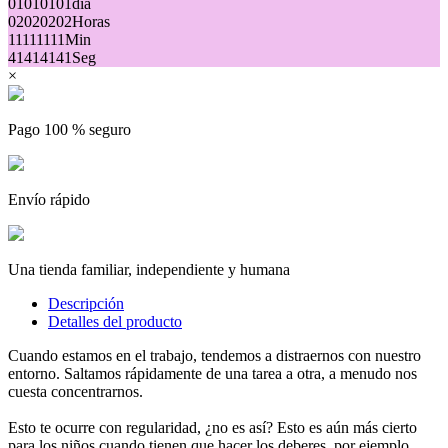
01
01
01
01
día
02
02
02
02
Horas
11
11
11
11
Min
41
41
41
41
Seg
×
Pago 100 % seguro
Envío rápido
Una tienda familiar, independiente y humana
Descripción
Detalles del producto
Cuando estamos en el trabajo, tendemos a distraernos con nuestro
entorno. Saltamos rápidamente de una tarea a otra, a menudo nos
cuesta concentrarnos.
Esto te ocurre con regularidad, ¿no es así? Esto es aún más cierto
para los niños cuando tienen que hacer los deberes, por ejemplo