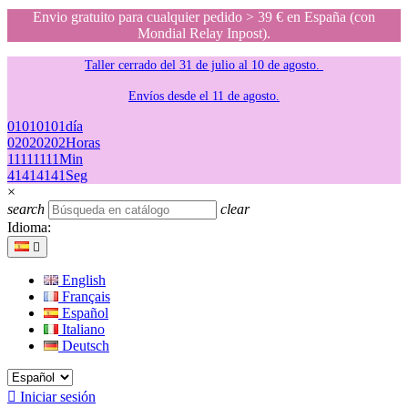
Envio gratuito para cualquier pedido > 39 € en España (con
Mondial Relay Inpost).
Taller cerrado del 31 de julio al 10 de agosto.
Envíos desde el 11 de agosto.
01
01
01
01
día
02
02
02
02
Horas
11
11
11
11
Min
41
41
41
41
Seg
×
search
clear
Idioma:

English
Français
Español
Italiano
Deutsch

Iniciar sesión