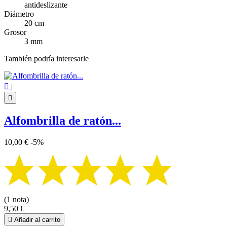
antideslizante
Diámetro
20 cm
Grosor
3 mm
También podría interesarle

|

Alfombrilla de ratón...
10,00 €
-5%
(1 nota)
9,50 €

Añadir al carrito