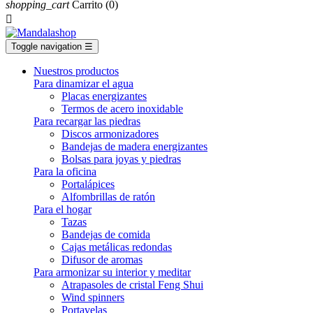
shopping_cart
Carrito
(0)

Toggle navigation
☰
Nuestros productos
Para dinamizar el agua
Placas energizantes
Termos de acero inoxidable
Para recargar las piedras
Discos armonizadores
Bandejas de madera energizantes
Bolsas para joyas y piedras
Para la oficina
Portalápices
Alfombrillas de ratón
Para el hogar
Tazas
Bandejas de comida
Cajas metálicas redondas
Difusor de aromas
Para armonizar su interior y meditar
Atrapasoles de cristal Feng Shui
Wind spinners
Portavelas