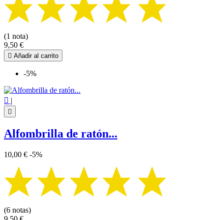
(1 nota)
9,50 €

Añadir al carrito
-5%

|

Alfombrilla de ratón...
10,00 €
-5%
(6 notas)
9,50 €