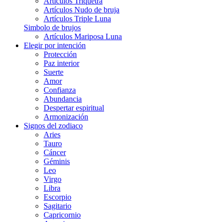
Artículos Triquetra
Artículos Nudo de bruja
Artículos Triple Luna
Simbolo de brujos
Artículos Mariposa Luna
Elegir por intención
Protección
Paz interior
Suerte
Amor
Confianza
Abundancia
Despertar espiritual
Armonización
Signos del zodiaco
Aries
Tauro
Cáncer
Géminis
Leo
Virgo
Libra
Escorpio
Sagitario
Capricornio