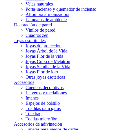
Velas naturales
Porta-incienso y quemador de incienso
Alfombra armonizadora
Lamparas de ambiente
Decoración de pared
Vinilos de pared
Cuadros zen
Joyas espirituales
Joyas de protección
Joyas Árbol de la Vida
Joyas Flor de la vida
Joyas Cubo de Metatrón
Joyas Semilla de la Vida
Joyas Flor de loto
Otras joyas esotéricas
Accesorios
Cuencos decorativos
Llaveros y medallones
Imanes
Espejos de bolsillo
Toallitas para gafas
Tote bag
Toallas microfibra
Accesorios de adivinación
Tapetes para juegos de cartas