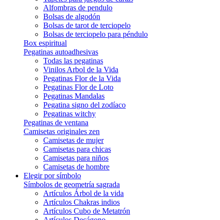
Alfombras de pendulo
Bolsas de algodón
Bolsas de tarot de terciopelo
Bolsas de terciopelo para péndulo
Box espiritual
Pegatinas autoadhesivas
Todas las pegatinas
Vinilos Arbol de la Vida
Pegatinas Flor de la Vida
Pegatinas Flor de Loto
Pegatinas Mandalas
Pegatina signo del zodíaco
Pegatinas witchy
Pegatinas de ventana
Camisetas originales zen
Camisetas de mujer
Camisetas para chicas
Camisetas para niños
Camisetas de hombre
Elegir por símbolo
Símbolos de geometría sagrada
Artículos Árbol de la vida
Artículos Chakras indios
Artículos Cubo de Metatrón
Artículos Decágono