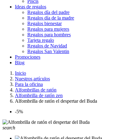
Piscis
Ideas de regalos
Regalos día del padre
Regalos día de la madre
Regalos bienestar
Regalos para mujeres
Regalos para hombres
Tarjeta regalo
Regalos de Navidad
Regalos San Valentin
Promociones
Blog
Inicio
Nuestros artículos
Para la oficina
Alfombrillas de ratón
Alfombrilla de ratón zen
Alfombrilla de ratón el despertar del Buda
-5%
search