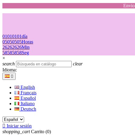
Envio 
01
01
01
01
día
05
05
05
05
Horas
26
26
26
26
Min
58
58
58
58
Seg
×
search
clear
Idioma:

English
Français
Español
Italiano
Deutsch

Iniciar sesión
shopping_cart
Carrito
(0)