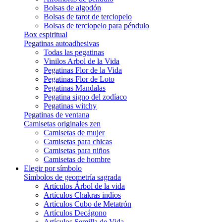
Bolsas de algodón
Bolsas de tarot de terciopelo
Bolsas de terciopelo para péndulo
Box espiritual
Pegatinas autoadhesivas
Todas las pegatinas
Vinilos Arbol de la Vida
Pegatinas Flor de la Vida
Pegatinas Flor de Loto
Pegatinas Mandalas
Pegatina signo del zodíaco
Pegatinas witchy
Pegatinas de ventana
Camisetas originales zen
Camisetas de mujer
Camisetas para chicas
Camisetas para niños
Camisetas de hombre
Elegir por símbolo
Símbolos de geometría sagrada
Artículos Árbol de la vida
Artículos Chakras indios
Artículos Cubo de Metatrón
Artículos Decágono
Artículos Semilla de Vida