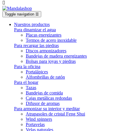

Toggle navigation
☰
Nuestros productos
Para dinamizar el agua
Placas energizantes
Termos de acero inoxidable
Para recargar las piedras
Discos armonizadores
Bandejas de madera energizantes
Bolsas para joyas y piedras
Para la oficina
Portalápices
Alfombrillas de ratón
Para el hogar
Tazas
Bandejas de comida
Cajas metálicas redondas
Difusor de aromas
Para armonizar su interior y meditar
Atrapasoles de cristal Feng Shui
Wind spinners
Portavelas
Velas naturales