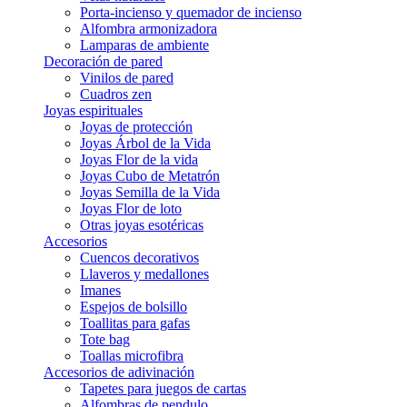
Porta-incienso y quemador de incienso
Alfombra armonizadora
Lamparas de ambiente
Decoración de pared
Vinilos de pared
Cuadros zen
Joyas espirituales
Joyas de protección
Joyas Árbol de la Vida
Joyas Flor de la vida
Joyas Cubo de Metatrón
Joyas Semilla de la Vida
Joyas Flor de loto
Otras joyas esotéricas
Accesorios
Cuencos decorativos
Llaveros y medallones
Imanes
Espejos de bolsillo
Toallitas para gafas
Tote bag
Toallas microfibra
Accesorios de adivinación
Tapetes para juegos de cartas
Alfombras de pendulo