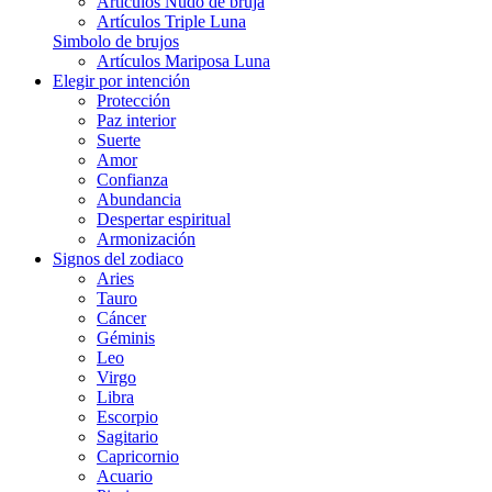
Artículos Nudo de bruja
Artículos Triple Luna
Simbolo de brujos
Artículos Mariposa Luna
Elegir por intención
Protección
Paz interior
Suerte
Amor
Confianza
Abundancia
Despertar espiritual
Armonización
Signos del zodiaco
Aries
Tauro
Cáncer
Géminis
Leo
Virgo
Libra
Escorpio
Sagitario
Capricornio
Acuario