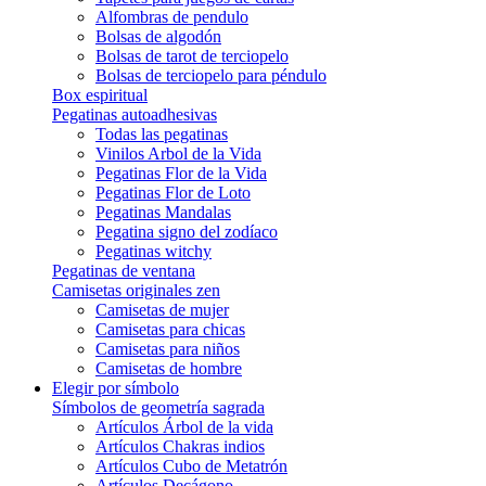
Alfombras de pendulo
Bolsas de algodón
Bolsas de tarot de terciopelo
Bolsas de terciopelo para péndulo
Box espiritual
Pegatinas autoadhesivas
Todas las pegatinas
Vinilos Arbol de la Vida
Pegatinas Flor de la Vida
Pegatinas Flor de Loto
Pegatinas Mandalas
Pegatina signo del zodíaco
Pegatinas witchy
Pegatinas de ventana
Camisetas originales zen
Camisetas de mujer
Camisetas para chicas
Camisetas para niños
Camisetas de hombre
Elegir por símbolo
Símbolos de geometría sagrada
Artículos Árbol de la vida
Artículos Chakras indios
Artículos Cubo de Metatrón
Artículos Decágono