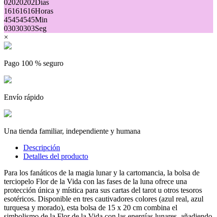
02
02
02
02
Días
16
16
16
16
Horas
45
45
45
45
Min
03
03
03
03
Seg
×
Pago 100 % seguro
Envío rápido
Una tienda familiar, independiente y humana
Descripción
Detalles del producto
Para los fanáticos de la magia lunar y la cartomancia, la bolsa de
terciopelo Flor de la Vida con las fases de la luna ofrece una
protección única y mística para sus cartas del tarot u otros tesoros
esotéricos. Disponible en tres cautivadores colores (azul real, azul
turquesa y morado), esta bolsa de 15 x 20 cm combina el
simbolismo de la Flor de la Vida con las energías lunares, añadiendo