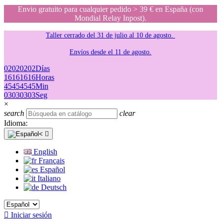
Envio gratuito para cualquier pedido > 39 € en España (con
Mondial Relay Inpost).
Taller cerrado del 31 de julio al 10 de agosto.
Envíos desde el 11 de agosto.
02
02
02
02
Días
16
16
16
16
Horas
45
45
45
45
Min
03
03
03
03
Seg
×
search
clear
Idioma:

English
Français
Español
Italiano
Deutsch

Iniciar sesión