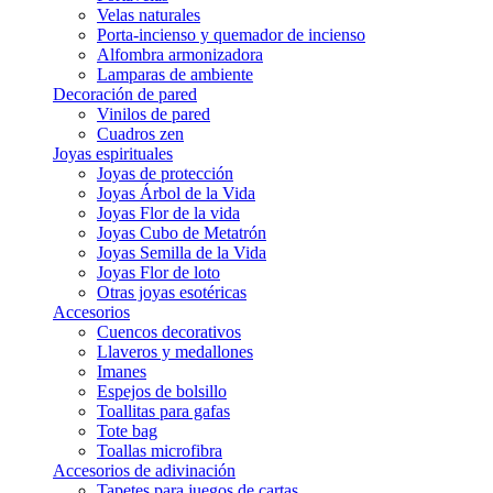
Velas naturales
Porta-incienso y quemador de incienso
Alfombra armonizadora
Lamparas de ambiente
Decoración de pared
Vinilos de pared
Cuadros zen
Joyas espirituales
Joyas de protección
Joyas Árbol de la Vida
Joyas Flor de la vida
Joyas Cubo de Metatrón
Joyas Semilla de la Vida
Joyas Flor de loto
Otras joyas esotéricas
Accesorios
Cuencos decorativos
Llaveros y medallones
Imanes
Espejos de bolsillo
Toallitas para gafas
Tote bag
Toallas microfibra
Accesorios de adivinación
Tapetes para juegos de cartas