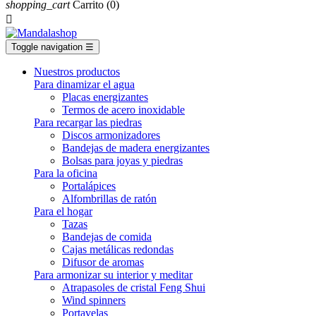
shopping_cart
Carrito
(0)

Toggle navigation
☰
Nuestros productos
Para dinamizar el agua
Placas energizantes
Termos de acero inoxidable
Para recargar las piedras
Discos armonizadores
Bandejas de madera energizantes
Bolsas para joyas y piedras
Para la oficina
Portalápices
Alfombrillas de ratón
Para el hogar
Tazas
Bandejas de comida
Cajas metálicas redondas
Difusor de aromas
Para armonizar su interior y meditar
Atrapasoles de cristal Feng Shui
Wind spinners
Portavelas