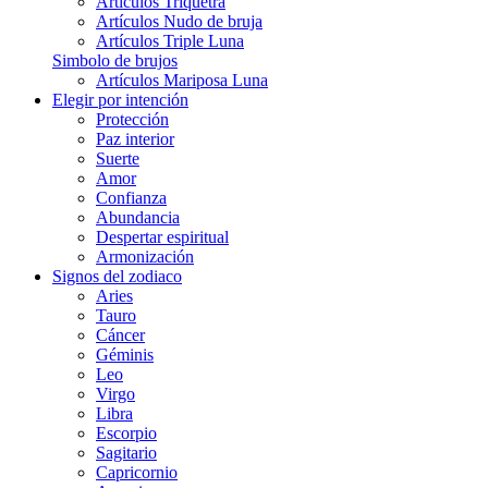
Artículos Triquetra
Artículos Nudo de bruja
Artículos Triple Luna
Simbolo de brujos
Artículos Mariposa Luna
Elegir por intención
Protección
Paz interior
Suerte
Amor
Confianza
Abundancia
Despertar espiritual
Armonización
Signos del zodiaco
Aries
Tauro
Cáncer
Géminis
Leo
Virgo
Libra
Escorpio
Sagitario
Capricornio