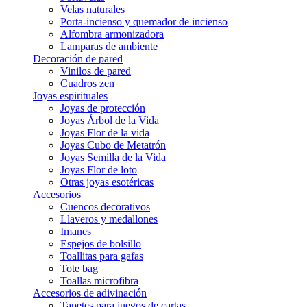
Velas naturales
Porta-incienso y quemador de incienso
Alfombra armonizadora
Lamparas de ambiente
Decoración de pared
Vinilos de pared
Cuadros zen
Joyas espirituales
Joyas de protección
Joyas Árbol de la Vida
Joyas Flor de la vida
Joyas Cubo de Metatrón
Joyas Semilla de la Vida
Joyas Flor de loto
Otras joyas esotéricas
Accesorios
Cuencos decorativos
Llaveros y medallones
Imanes
Espejos de bolsillo
Toallitas para gafas
Tote bag
Toallas microfibra
Accesorios de adivinación
Tapetes para juegos de cartas