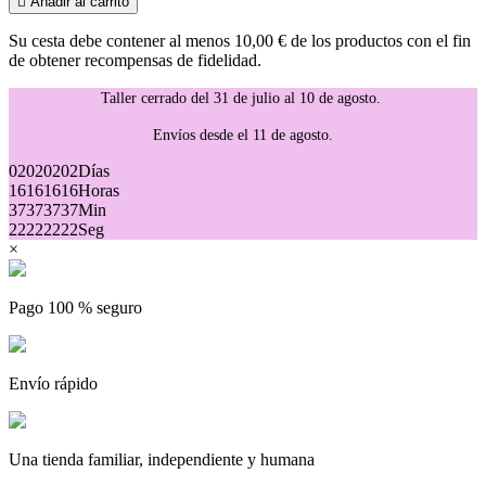

Añadir al carrito
Su cesta debe contener al menos 10,00 € de los productos con el fin
de obtener recompensas de fidelidad.
Taller cerrado del 31 de julio al 10 de agosto.
Envíos desde el 11 de agosto.
02
02
02
02
Días
16
16
16
16
Horas
37
37
37
37
Min
22
22
22
22
Seg
×
Pago 100 % seguro
Envío rápido
Una tienda familiar, independiente y humana