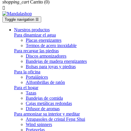
shopping_cart
Carrito
(0)

Toggle navigation
☰
Nuestros productos
Para dinamizar el agua
Placas energizantes
Termos de acero inoxidable
Para recargar las piedras
Discos armonizadores
Bandejas de madera energizantes
Bolsas para joyas y piedras
Para la oficina
Portalápices
Alfombrillas de ratón
Para el hogar
Tazas
Bandejas de comida
Cajas metálicas redondas
Difusor de aromas
Para armonizar su interior y meditar
Atrapasoles de cristal Feng Shui
Wind spinners
Portavelas