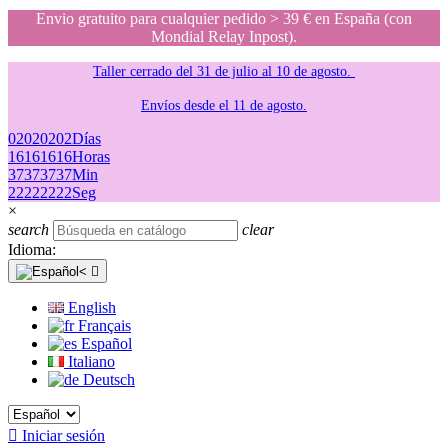
Envio gratuito para cualquier pedido > 39 € en España (con
Mondial Relay Inpost).
Taller cerrado del 31 de julio al 10 de agosto.
Envíos desde el 11 de agosto.
02
02
02
02
Días
16
16
16
16
Horas
37
37
37
37
Min
22
22
22
22
Seg
×
search
clear
Idioma:

English
Français
Español
Italiano
Deutsch

Iniciar sesión