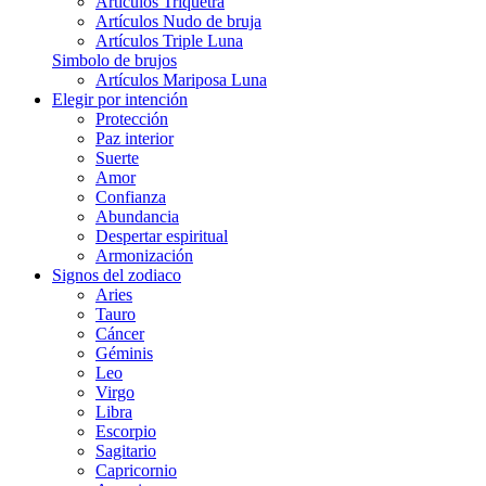
Artículos Triquetra
Artículos Nudo de bruja
Artículos Triple Luna
Simbolo de brujos
Artículos Mariposa Luna
Elegir por intención
Protección
Paz interior
Suerte
Amor
Confianza
Abundancia
Despertar espiritual
Armonización
Signos del zodiaco
Aries
Tauro
Cáncer
Géminis
Leo
Virgo
Libra
Escorpio
Sagitario
Capricornio