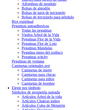
Alfombras de pendulo
Bolsas de algodón
Bolsas de tarot de terciopelo
Bolsas de terciopelo para péndulo
Box espiritual
Pegatinas autoadhesivas
Todas las pegatinas
Vinilos Arbol de la Vida
Pegatinas Flor de la Vida
Pegatinas Flor de Loto
Pegatinas Mandalas
Pegatina signo del zodíaco
Pegatinas witchy
Pegatinas de ventana
Camisetas originales zen
Camisetas de mujer
Camisetas para chicas
Camisetas para niños
Camisetas de hombre
Elegir por símbolo
Símbolos de geometría sagrada
Artículos Árbol de la vida
Artículos Chakras indios
Artículos Cubo de Metatrón
Artículos Decágono