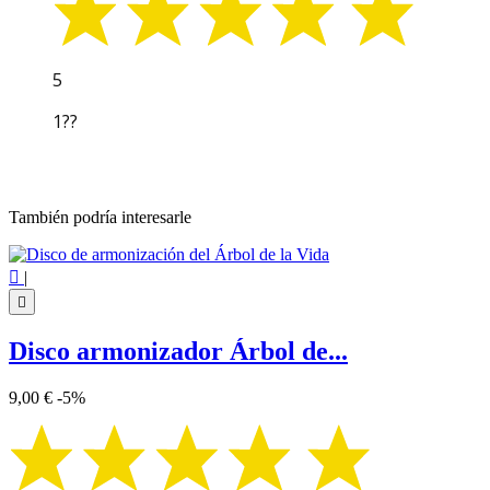
5
1??
También podría interesarle

|

Disco armonizador Árbol de...
9,00 €
-5%