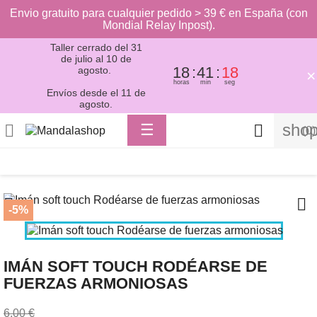
Envio gratuito para cualquier pedido > 39 € en España (con
Mondial Relay Inpost).
Taller cerrado del 31
de julio al 10 de
18
41
17
agosto.
×
horas
min
seg
Envíos desde el 11 de
agosto.
Toggle
shop

☰

(0)
navigation


-5%
IMÁN SOFT TOUCH RODÉARSE DE
FUERZAS ARMONIOSAS
6,00 €