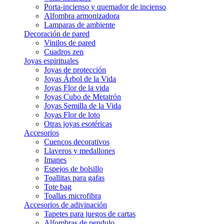
Porta-incienso y quemador de incienso
Alfombra armonizadora
Lamparas de ambiente
Decoración de pared
Vinilos de pared
Cuadros zen
Joyas espirituales
Joyas de protección
Joyas Árbol de la Vida
Joyas Flor de la vida
Joyas Cubo de Metatrón
Joyas Semilla de la Vida
Joyas Flor de loto
Otras joyas esotéricas
Accesorios
Cuencos decorativos
Llaveros y medallones
Imanes
Espejos de bolsillo
Toallitas para gafas
Tote bag
Toallas microfibra
Accesorios de adivinación
Tapetes para juegos de cartas
Alfombras de pendulo