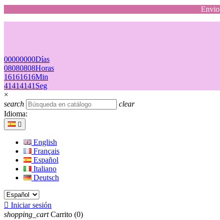
Envio 
00
00
00
00
Días
08
08
08
08
Horas
16
16
16
16
Min
41
41
41
41
Seg
×
search
clear
Idioma:

English
Français
Español
Italiano
Deutsch

Iniciar sesión
shopping_cart
Carrito
(0)