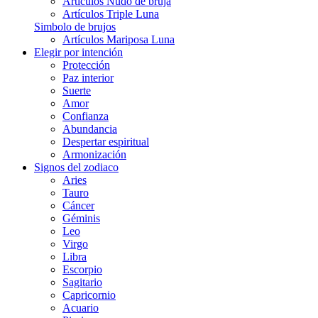
Artículos Nudo de bruja
Artículos Triple Luna
Simbolo de brujos
Artículos Mariposa Luna
Elegir por intención
Protección
Paz interior
Suerte
Amor
Confianza
Abundancia
Despertar espiritual
Armonización
Signos del zodiaco
Aries
Tauro
Cáncer
Géminis
Leo
Virgo
Libra
Escorpio
Sagitario
Capricornio
Acuario