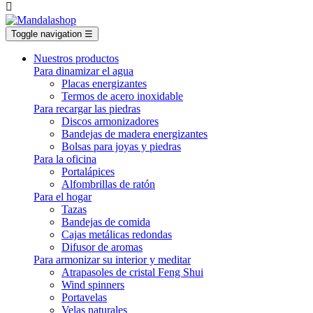

Toggle navigation
☰
Nuestros productos
Para dinamizar el agua
Placas energizantes
Termos de acero inoxidable
Para recargar las piedras
Discos armonizadores
Bandejas de madera energizantes
Bolsas para joyas y piedras
Para la oficina
Portalápices
Alfombrillas de ratón
Para el hogar
Tazas
Bandejas de comida
Cajas metálicas redondas
Difusor de aromas
Para armonizar su interior y meditar
Atrapasoles de cristal Feng Shui
Wind spinners
Portavelas
Velas naturales