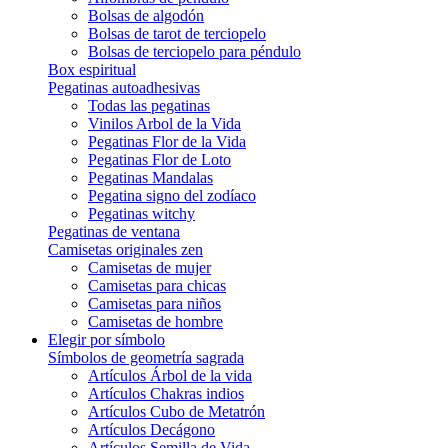
Bolsas de algodón
Bolsas de tarot de terciopelo
Bolsas de terciopelo para péndulo
Box espiritual
Pegatinas autoadhesivas
Todas las pegatinas
Vinilos Arbol de la Vida
Pegatinas Flor de la Vida
Pegatinas Flor de Loto
Pegatinas Mandalas
Pegatina signo del zodíaco
Pegatinas witchy
Pegatinas de ventana
Camisetas originales zen
Camisetas de mujer
Camisetas para chicas
Camisetas para niños
Camisetas de hombre
Elegir por símbolo
Símbolos de geometría sagrada
Artículos Árbol de la vida
Artículos Chakras indios
Artículos Cubo de Metatrón
Artículos Decágono
Artículos Semilla de Vida