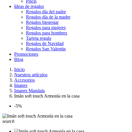
Piscis
Ideas de regalos
Regalos día del padre
Regalos día de la madre
Regalos bienestar
Regalos para mujeres
Regalos para hombres
Tarjeta regalo
Regalos de Navidad
Regalos San Valentin
Promociones
Blog
Inicio
Nuestros artículos
Accesorios
Imanes
Imanes Mandala
Imán soft touch Armonía en la casa
-5%
search