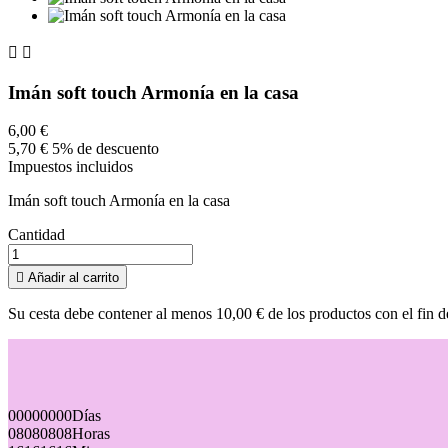


Imán soft touch Armonía en la casa
6,00 €
5,70 €
5% de descuento
Impuestos incluidos
Imán soft touch Armonía en la casa
Cantidad

Añadir al carrito
Su cesta debe contener al menos 10,00 € de los productos con el fin d
00
00
00
00
Días
08
08
08
08
Horas