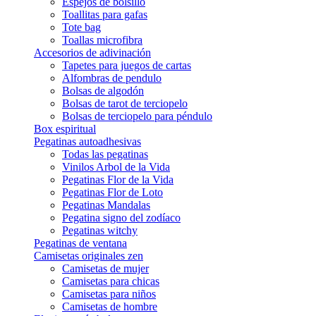
Espejos de bolsillo
Toallitas para gafas
Tote bag
Toallas microfibra
Accesorios de adivinación
Tapetes para juegos de cartas
Alfombras de pendulo
Bolsas de algodón
Bolsas de tarot de terciopelo
Bolsas de terciopelo para péndulo
Box espiritual
Pegatinas autoadhesivas
Todas las pegatinas
Vinilos Arbol de la Vida
Pegatinas Flor de la Vida
Pegatinas Flor de Loto
Pegatinas Mandalas
Pegatina signo del zodíaco
Pegatinas witchy
Pegatinas de ventana
Camisetas originales zen
Camisetas de mujer
Camisetas para chicas
Camisetas para niños
Camisetas de hombre