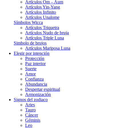
Artículos Om – Aum
Artículos Yin-Yang
Artículos Infinito
Artículos Unalome
Símbolos Wicca
Artículos Triquetra
Artículos Nudo de bruja
Artículos Triple Luna
Simbolo de brujos
Artículos Mariposa Luna
Elegir por intención
Protección
Paz interior
Suerte
Amor
Confianza
Abundancia
Despertar espiritual
Armonización
Signos del zodiaco
Aries
Tauro
Cáncer
Géminis
Leo