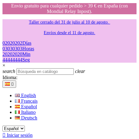
Envio gratuito para cualquier pedido > 39 € en España (con
Mondial Relay Inpost).
Taller cerrado del 31 de julio al 10 de agosto.
Envíos desde el 11 de agosto.
02
02
02
02
Días
03
03
03
03
Horas
20
20
20
20
Min
44
44
44
44
Seg
×
search
clear
Idioma:

English
Français
Español
Italiano
Deutsch

Iniciar sesión