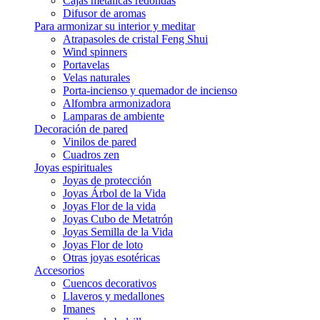
Cajas metálicas redondas
Difusor de aromas
Para armonizar su interior y meditar
Atrapasoles de cristal Feng Shui
Wind spinners
Portavelas
Velas naturales
Porta-incienso y quemador de incienso
Alfombra armonizadora
Lamparas de ambiente
Decoración de pared
Vinilos de pared
Cuadros zen
Joyas espirituales
Joyas de protección
Joyas Árbol de la Vida
Joyas Flor de la vida
Joyas Cubo de Metatrón
Joyas Semilla de la Vida
Joyas Flor de loto
Otras joyas esotéricas
Accesorios
Cuencos decorativos
Llaveros y medallones
Imanes