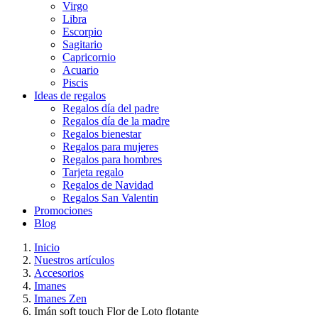
Virgo
Libra
Escorpio
Sagitario
Capricornio
Acuario
Piscis
Ideas de regalos
Regalos día del padre
Regalos día de la madre
Regalos bienestar
Regalos para mujeres
Regalos para hombres
Tarjeta regalo
Regalos de Navidad
Regalos San Valentin
Promociones
Blog
Inicio
Nuestros artículos
Accesorios
Imanes
Imanes Zen
Imán soft touch Flor de Loto flotante