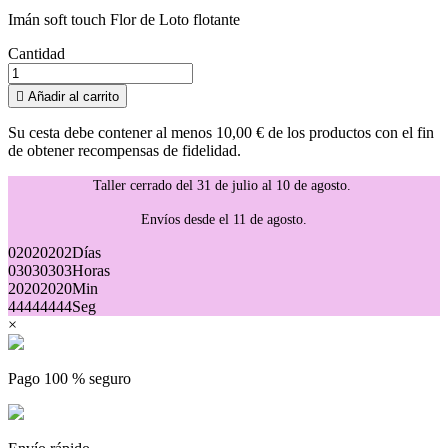
Imán soft touch Flor de Loto flotante
Cantidad

Añadir al carrito
Su cesta debe contener al menos 10,00 € de los productos con el fin
de obtener recompensas de fidelidad.
Taller cerrado del 31 de julio al 10 de agosto.
Envíos desde el 11 de agosto.
02
02
02
02
Días
03
03
03
03
Horas
20
20
20
20
Min
44
44
44
44
Seg
×
Pago 100 % seguro