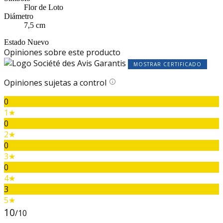
Flor de Loto
Diámetro
7,5 cm
Estado
Nuevo
Opiniones sobre este producto
MOSTRAR CERTIFICADO
Opiniones sujetas a control
0
1★
0
2★
0
3★
0
4★
3
5★
10
/10