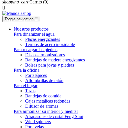
shopping_cart
Carrito
(0)

Toggle navigation
☰
Nuestros productos
Para dinamizar el agua
Placas energizantes
Termos de acero inoxidable
Para recargar las piedras
Discos armonizadores
Bandejas de madera energizantes
Bolsas para joyas y piedras
Para la oficina
Portalápices
Alfombrillas de ratón
Para el hogar
Tazas
Bandejas de comida
Cajas metálicas redondas
Difusor de aromas
Para armonizar su interior y meditar
Atrapasoles de cristal Feng Shui
Wind spinners
Portavelas