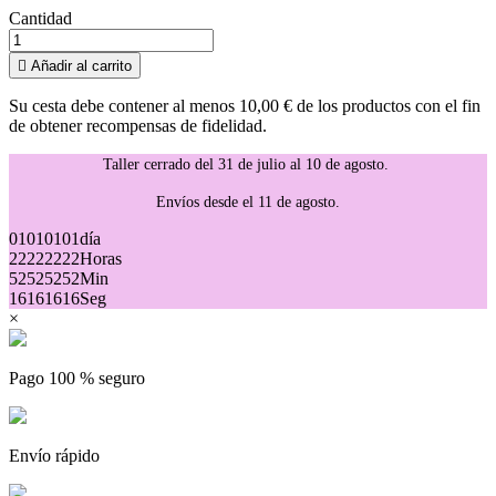
Cantidad

Añadir al carrito
Su cesta debe contener al menos 10,00 € de los productos con el fin
de obtener recompensas de fidelidad.
Taller cerrado del 31 de julio al 10 de agosto.
Envíos desde el 11 de agosto.
01
01
01
01
día
22
22
22
22
Horas
52
52
52
52
Min
16
16
16
16
Seg
×
Pago 100 % seguro
Envío rápido