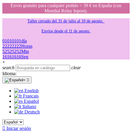
Envio gratuito para cualquier pedido > 39 € en España (con
Mondial Relay Inpost).
Taller cerrado del 31 de julio al 10 de agosto.
Envíos desde el 11 de agosto.
01
01
01
01
día
22
22
22
22
Horas
52
52
52
52
Min
16
16
16
16
Seg
×
search
clear
Idioma:

English
Français
Español
Italiano
Deutsch

Iniciar sesión