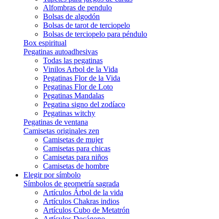
Alfombras de pendulo
Bolsas de algodón
Bolsas de tarot de terciopelo
Bolsas de terciopelo para péndulo
Box espiritual
Pegatinas autoadhesivas
Todas las pegatinas
Vinilos Arbol de la Vida
Pegatinas Flor de la Vida
Pegatinas Flor de Loto
Pegatinas Mandalas
Pegatina signo del zodíaco
Pegatinas witchy
Pegatinas de ventana
Camisetas originales zen
Camisetas de mujer
Camisetas para chicas
Camisetas para niños
Camisetas de hombre
Elegir por símbolo
Símbolos de geometría sagrada
Artículos Árbol de la vida
Artículos Chakras indios
Artículos Cubo de Metatrón
Artículos Decágono