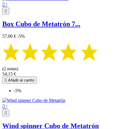

|

Box Cubo de Metatrón 7...
57,00 €
-5%
(2 notas)
54,15 €

Añadir al carrito
-5%

|

Wind spinner Cubo de Metatrón