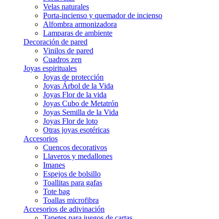
Velas naturales
Porta-incienso y quemador de incienso
Alfombra armonizadora
Lamparas de ambiente
Decoración de pared
Vinilos de pared
Cuadros zen
Joyas espirituales
Joyas de protección
Joyas Árbol de la Vida
Joyas Flor de la vida
Joyas Cubo de Metatrón
Joyas Semilla de la Vida
Joyas Flor de loto
Otras joyas esotéricas
Accesorios
Cuencos decorativos
Llaveros y medallones
Imanes
Espejos de bolsillo
Toallitas para gafas
Tote bag
Toallas microfibra
Accesorios de adivinación
Tapetes para juegos de cartas