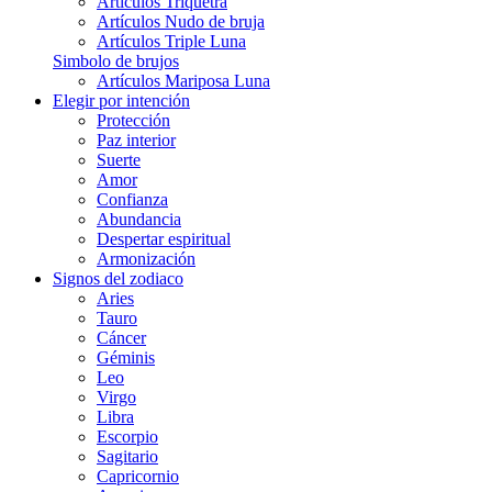
Artículos Triquetra
Artículos Nudo de bruja
Artículos Triple Luna
Simbolo de brujos
Artículos Mariposa Luna
Elegir por intención
Protección
Paz interior
Suerte
Amor
Confianza
Abundancia
Despertar espiritual
Armonización
Signos del zodiaco
Aries
Tauro
Cáncer
Géminis
Leo
Virgo
Libra
Escorpio
Sagitario
Capricornio