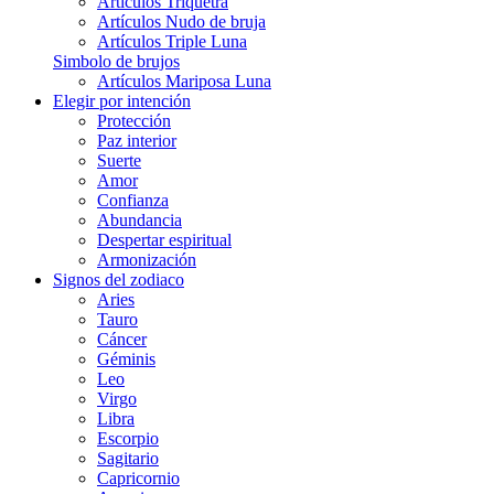
Artículos Triquetra
Artículos Nudo de bruja
Artículos Triple Luna
Simbolo de brujos
Artículos Mariposa Luna
Elegir por intención
Protección
Paz interior
Suerte
Amor
Confianza
Abundancia
Despertar espiritual
Armonización
Signos del zodiaco
Aries
Tauro
Cáncer
Géminis
Leo
Virgo
Libra
Escorpio
Sagitario
Capricornio