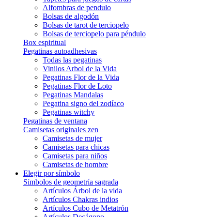
Alfombras de pendulo
Bolsas de algodón
Bolsas de tarot de terciopelo
Bolsas de terciopelo para péndulo
Box espiritual
Pegatinas autoadhesivas
Todas las pegatinas
Vinilos Arbol de la Vida
Pegatinas Flor de la Vida
Pegatinas Flor de Loto
Pegatinas Mandalas
Pegatina signo del zodíaco
Pegatinas witchy
Pegatinas de ventana
Camisetas originales zen
Camisetas de mujer
Camisetas para chicas
Camisetas para niños
Camisetas de hombre
Elegir por símbolo
Símbolos de geometría sagrada
Artículos Árbol de la vida
Artículos Chakras indios
Artículos Cubo de Metatrón
Artículos Decágono