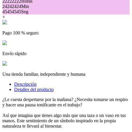
22
22
22
22
Horas
24
24
24
24
Min
45
45
45
45
Seg
×
Pago 100 % seguro
Envío rápido
Una tienda familiar, independiente y humana
Descripción
Detalles del producto
¿Le cuesta despertarse por la mañana? ¿Necesita tomarse un respiro
y hacer una pausa tonificante en el trabajo?
Así que imagina que tienes algo más que una taza o un vaso en tus
manos. Este sentimiento de un símbolo inspirado en la propia
naturaleza te llevará al bienestar.