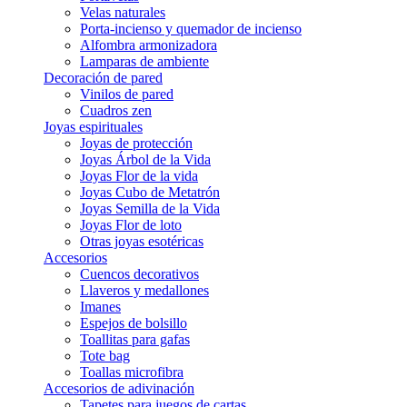
Velas naturales
Porta-incienso y quemador de incienso
Alfombra armonizadora
Lamparas de ambiente
Decoración de pared
Vinilos de pared
Cuadros zen
Joyas espirituales
Joyas de protección
Joyas Árbol de la Vida
Joyas Flor de la vida
Joyas Cubo de Metatrón
Joyas Semilla de la Vida
Joyas Flor de loto
Otras joyas esotéricas
Accesorios
Cuencos decorativos
Llaveros y medallones
Imanes
Espejos de bolsillo
Toallitas para gafas
Tote bag
Toallas microfibra
Accesorios de adivinación
Tapetes para juegos de cartas