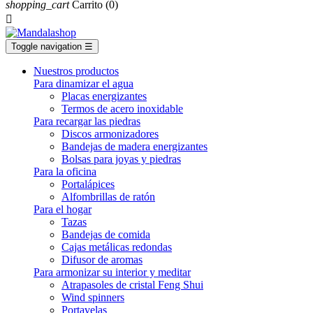
shopping_cart
Carrito
(0)

Toggle navigation
☰
Nuestros productos
Para dinamizar el agua
Placas energizantes
Termos de acero inoxidable
Para recargar las piedras
Discos armonizadores
Bandejas de madera energizantes
Bolsas para joyas y piedras
Para la oficina
Portalápices
Alfombrillas de ratón
Para el hogar
Tazas
Bandejas de comida
Cajas metálicas redondas
Difusor de aromas
Para armonizar su interior y meditar
Atrapasoles de cristal Feng Shui
Wind spinners
Portavelas