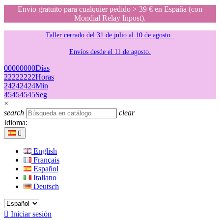
Envio gratuito para cualquier pedido > 39 € en España (con
Mondial Relay Inpost).
Taller cerrado del 31 de julio al 10 de agosto.
Envíos desde el 11 de agosto.
00
00
00
00
Días
22
22
22
22
Horas
24
24
24
24
Min
45
45
45
45
Seg
×
search
clear
Idioma:

English
Français
Español
Italiano
Deutsch

Iniciar sesión