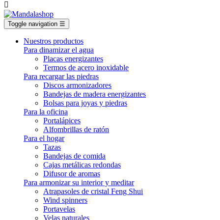

Toggle navigation
☰
Nuestros productos
Para dinamizar el agua
Placas energizantes
Termos de acero inoxidable
Para recargar las piedras
Discos armonizadores
Bandejas de madera energizantes
Bolsas para joyas y piedras
Para la oficina
Portalápices
Alfombrillas de ratón
Para el hogar
Tazas
Bandejas de comida
Cajas metálicas redondas
Difusor de aromas
Para armonizar su interior y meditar
Atrapasoles de cristal Feng Shui
Wind spinners
Portavelas
Velas naturales