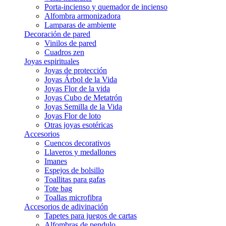
Porta-incienso y quemador de incienso
Alfombra armonizadora
Lamparas de ambiente
Decoración de pared
Vinilos de pared
Cuadros zen
Joyas espirituales
Joyas de protección
Joyas Árbol de la Vida
Joyas Flor de la vida
Joyas Cubo de Metatrón
Joyas Semilla de la Vida
Joyas Flor de loto
Otras joyas esotéricas
Accesorios
Cuencos decorativos
Llaveros y medallones
Imanes
Espejos de bolsillo
Toallitas para gafas
Tote bag
Toallas microfibra
Accesorios de adivinación
Tapetes para juegos de cartas
Alfombras de pendulo