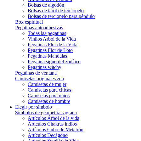
Bolsas de algodón
Bolsas de tarot de terciopelo
Bolsas de terciopelo para péndulo
Box espiritual
Pegatinas autoadhesivas
Todas las pegatinas
Vinilos Arbol de la Vida
Pegatinas Flor de la Vida
Pegatinas Flor de Loto
Pegatinas Mandalas
Pegatina signo del zodíaco
Pegatinas witchy
Pegatinas de ventana
Camisetas originales zen
Camisetas de mujer
Camisetas para chicas
Camisetas para niños
Camisetas de hombre
Elegir por símbolo
Símbolos de geometría sagrada
Artículos Árbol de la vida
Artículos Chakras indios
Artículos Cubo de Metatrón
Artículos Decágono
Artículos Semilla de Vida