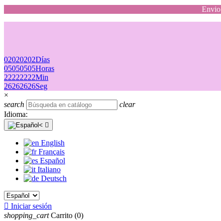
Envio 
02
02
02
02
Días
05
05
05
05
Horas
22
22
22
22
Min
26
26
26
26
Seg
×
search
clear
Idioma:

English
Français
Español
Italiano
Deutsch

Iniciar sesión
shopping_cart
Carrito
(0)