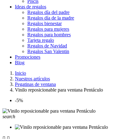
Piscis
Ideas de regalos
Regalos día del padre
Regalos día de la madre
Regalos bienestar
Regalos para mujeres
Regalos para hombres
Tarjeta regalo
Regalos de Navidad
Regalos San Valentin
Promociones
Blog
Inicio
Nuestros artículos
Pegatinas de ventana
Vinilo reposicionable para ventana Pentáculo
-5%
search

