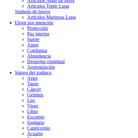
Artículos Nudo de bruja
Artículos Triple Luna
Simbolo de brujos
Artículos Mariposa Luna
Elegir por intención
Protección
Paz interior
Suerte
Amor
Confianza
Abundancia
Despertar espiritual
Armonización
Signos del zodiaco
Aries
Tauro
Cáncer
Géminis
Leo
Virgo
Libra
Escorpio
Sagitario
Capricornio
Acuario