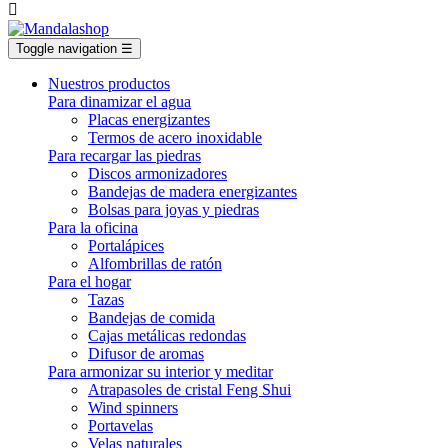

Toggle navigation
☰
Nuestros productos
Para dinamizar el agua
Placas energizantes
Termos de acero inoxidable
Para recargar las piedras
Discos armonizadores
Bandejas de madera energizantes
Bolsas para joyas y piedras
Para la oficina
Portalápices
Alfombrillas de ratón
Para el hogar
Tazas
Bandejas de comida
Cajas metálicas redondas
Difusor de aromas
Para armonizar su interior y meditar
Atrapasoles de cristal Feng Shui
Wind spinners
Portavelas
Velas naturales