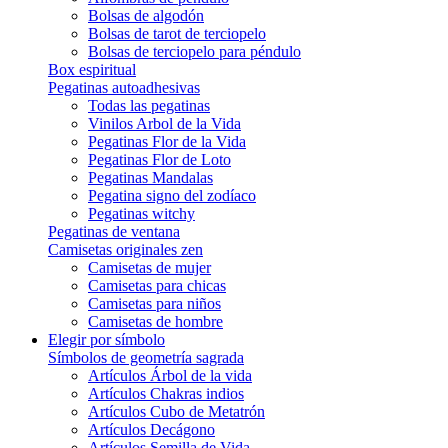
Bolsas de algodón
Bolsas de tarot de terciopelo
Bolsas de terciopelo para péndulo
Box espiritual
Pegatinas autoadhesivas
Todas las pegatinas
Vinilos Arbol de la Vida
Pegatinas Flor de la Vida
Pegatinas Flor de Loto
Pegatinas Mandalas
Pegatina signo del zodíaco
Pegatinas witchy
Pegatinas de ventana
Camisetas originales zen
Camisetas de mujer
Camisetas para chicas
Camisetas para niños
Camisetas de hombre
Elegir por símbolo
Símbolos de geometría sagrada
Artículos Árbol de la vida
Artículos Chakras indios
Artículos Cubo de Metatrón
Artículos Decágono
Artículos Semilla de Vida