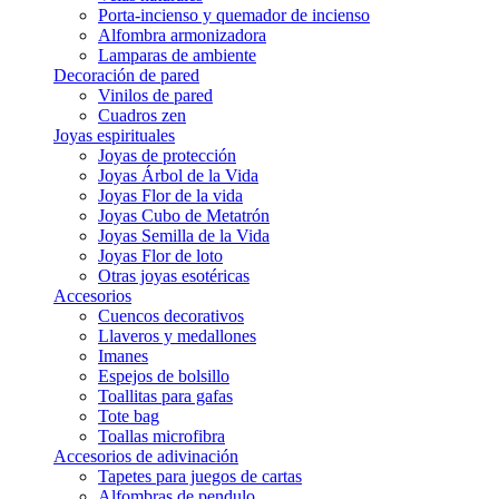
Porta-incienso y quemador de incienso
Alfombra armonizadora
Lamparas de ambiente
Decoración de pared
Vinilos de pared
Cuadros zen
Joyas espirituales
Joyas de protección
Joyas Árbol de la Vida
Joyas Flor de la vida
Joyas Cubo de Metatrón
Joyas Semilla de la Vida
Joyas Flor de loto
Otras joyas esotéricas
Accesorios
Cuencos decorativos
Llaveros y medallones
Imanes
Espejos de bolsillo
Toallitas para gafas
Tote bag
Toallas microfibra
Accesorios de adivinación
Tapetes para juegos de cartas
Alfombras de pendulo