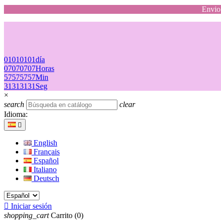
Envio 
01
01
01
01
día
07
07
07
07
Horas
57
57
57
57
Min
31
31
31
31
Seg
×
search
clear
Idioma:

English
Français
Español
Italiano
Deutsch

Iniciar sesión
shopping_cart
Carrito
(0)