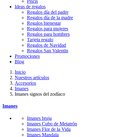
Piscis
Ideas de regalos
Regalos día del padre
Regalos día de la madre
Regalos bienestar
Regalos para mujeres
Regalos para hombres
Tarjeta regalo
Regalos de Navidad
Regalos San Valentin
Promociones
Blog
Inicio
Nuestros artículos
Accesorios
Imanes
Imanes signos del zodíaco
Imanes
Imanes bruja
Imanes Cubo de Metatrón
Imanes Flor de la Vida
Imanes Mandala