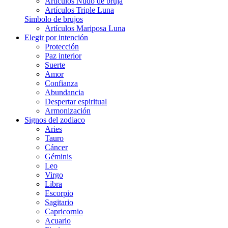
Artículos Nudo de bruja
Artículos Triple Luna
Simbolo de brujos
Artículos Mariposa Luna
Elegir por intención
Protección
Paz interior
Suerte
Amor
Confianza
Abundancia
Despertar espiritual
Armonización
Signos del zodiaco
Aries
Tauro
Cáncer
Géminis
Leo
Virgo
Libra
Escorpio
Sagitario
Capricornio
Acuario