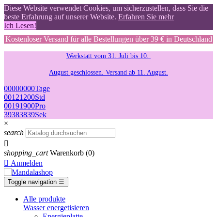
Diese Website verwendet Cookies, um sicherzustellen, dass Sie die
beste Erfahrung auf unserer Website.
Erfahren Sie mehr
Ich Lesen!
Kostenloser Versand für alle Bestellungen über 39 € in Deutschland
Werkstatt vom 31. Juli bis 10.
August geschlossen. Versand ab 11. August.
00
00
00
00
Tage
00
12
12
00
Std
00
19
19
00
Pro
38
37
37
38
Sek
×
search

shopping_cart
Warenkorb
(0)

Anmelden
Toggle navigation
☰
Alle produkte
Wasser energetisieren
Energieplatte​