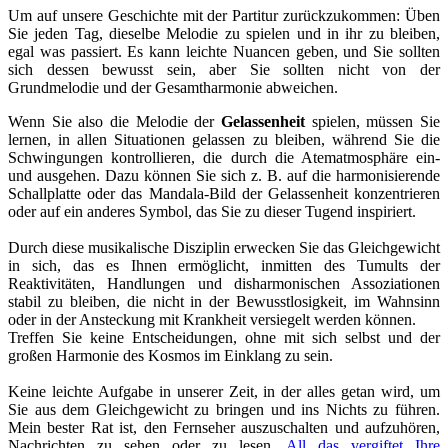
Um auf unsere Geschichte mit der Partitur zurückzukommen: Üben
Sie jeden Tag, dieselbe Melodie zu spielen und in ihr zu bleiben,
egal was passiert. Es kann leichte Nuancen geben, und Sie sollten
sich dessen bewusst sein, aber Sie sollten nicht von der
Grundmelodie und der Gesamtharmonie abweichen.
Wenn Sie also die Melodie der
Gelassenheit
spielen, müssen Sie
lernen, in allen Situationen gelassen zu bleiben, während Sie die
Schwingungen kontrollieren, die durch die Atematmosphäre ein-
und ausgehen. Dazu können Sie sich z. B. auf die harmonisierende
Schallplatte oder das Mandala-Bild der Gelassenheit konzentrieren
oder auf ein anderes Symbol, das Sie zu dieser Tugend inspiriert.
Durch diese musikalische Disziplin erwecken Sie das Gleichgewicht
in sich, das es Ihnen ermöglicht, inmitten des Tumults der
Reaktivitäten, Handlungen und disharmonischen Assoziationen
stabil zu bleiben, die nicht in der Bewusstlosigkeit, im Wahnsinn
oder in der Ansteckung mit Krankheit versiegelt werden können.
Treffen Sie keine Entscheidungen, ohne mit sich selbst und der
großen Harmonie des Kosmos im Einklang zu sein.
Keine leichte Aufgabe in unserer Zeit, in der alles getan wird, um
Sie aus dem Gleichgewicht zu bringen und ins Nichts zu führen.
Mein bester Rat ist, den Fernseher auszuschalten und aufzuhören,
Nachrichten zu sehen oder zu lesen.
All das vergiftet Ihre