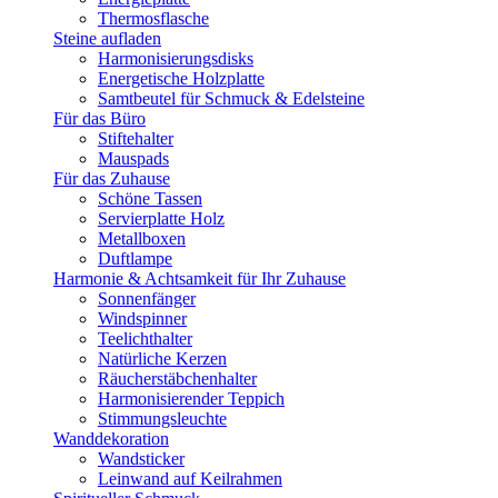
Thermosflasche
Steine aufladen
Harmonisierungsdisks
Energetische Holzplatte
Samtbeutel für Schmuck & Edelsteine
Für das Büro
Stiftehalter
Mauspads
Für das Zuhause
Schöne Tassen
Servierplatte Holz
Metallboxen
Duftlampe
Harmonie & Achtsamkeit für Ihr Zuhause
Sonnenfänger
Windspinner
Teelichthalter
Natürliche Kerzen
Räucherstäbchenhalter
Harmonisierender Teppich
Stimmungsleuchte
Wanddekoration
Wandsticker
Leinwand auf Keilrahmen