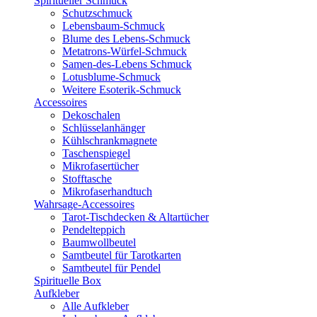
Spiritueller Schmuck
Schutzschmuck
Lebensbaum-Schmuck
Blume des Lebens-Schmuck
Metatrons-Würfel-Schmuck
Samen-des-Lebens Schmuck
Lotusblume-Schmuck
Weitere Esoterik-Schmuck
Accessoires
Dekoschalen
Schlüsselanhänger
Kühlschrankmagnete
Taschenspiegel
Mikrofasertücher
Stofftasche
Mikrofaserhandtuch
Wahrsage-Accessoires
Tarot-Tischdecken & Altartücher
Pendelteppich
Baumwollbeutel
Samtbeutel für Tarotkarten
Samtbeutel für Pendel
Spirituelle Box
Aufkleber
Alle Aufkleber