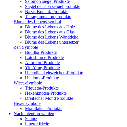
Salomon-siegel Produkte
Siegel der 7 Erzengel produkte
Nazar Boncuk Produkte
Tetragrammaton produkte
Blume des Lebens symbol​
Blume des Lebens aus Holz
Blume des Lebens aus Glas
Blume des Lebens Wanddeko
Blume des Lebens untersetzer
Zen-Symbole
Buddha-Produkte
Lotusblume-Produkte
Aum-Om-Produkte
Yin-Yang-Produkte
Unendlichkeitszeichen-Produkte
Unalome-Produkte
Wicca-Symbole
Triquetra-Produkte
Hexenknoten-Produkte
Dreifacher Mond Produkte
Hexensymbole
Mondfalter-Produkte
Nach intention wählen
Schutz
Innerer friede