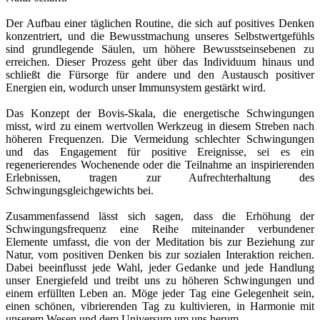
Der Aufbau einer täglichen Routine, die sich auf positives Denken
konzentriert, und die Bewusstmachung unseres Selbstwertgefühls
sind grundlegende Säulen, um höhere Bewusstseinsebenen zu
erreichen. Dieser Prozess geht über das Individuum hinaus und
schließt die Fürsorge für andere und den Austausch positiver
Energien ein, wodurch unser Immunsystem gestärkt wird.
Das Konzept der Bovis-Skala, die energetische Schwingungen
misst, wird zu einem wertvollen Werkzeug in diesem Streben nach
höheren Frequenzen. Die Vermeidung schlechter Schwingungen
und das Engagement für positive Ereignisse, sei es ein
regenerierendes Wochenende oder die Teilnahme an inspirierenden
Erlebnissen, tragen zur Aufrechterhaltung des
Schwingungsgleichgewichts bei.
Zusammenfassend lässt sich sagen, dass die Erhöhung der
Schwingungsfrequenz eine Reihe miteinander verbundener
Elemente umfasst, die von der Meditation bis zur Beziehung zur
Natur, vom positiven Denken bis zur sozialen Interaktion reichen.
Dabei beeinflusst jede Wahl, jeder Gedanke und jede Handlung
unser Energiefeld und treibt uns zu höheren Schwingungen und
einem erfüllten Leben an. Möge jeder Tag eine Gelegenheit sein,
einen schönen, vibrierenden Tag zu kultivieren, in Harmonie mit
unserem Wesen und dem Universum um uns herum.