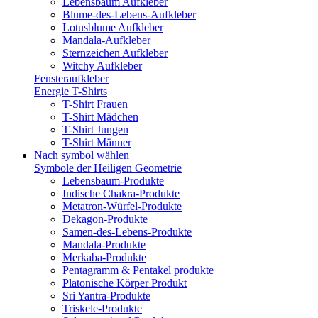
Lebensbaum Aufkleber
Blume-des-Lebens-Aufkleber
Lotusblume Aufkleber
Mandala-Aufkleber
Sternzeichen Aufkleber
Witchy Aufkleber
Fensteraufkleber
Energie T-Shirts
T-Shirt Frauen
T-Shirt Mädchen
T-Shirt Jungen
T-Shirt Männer
Nach symbol wählen
Symbole der Heiligen Geometrie
Lebensbaum-Produkte
Indische Chakra-Produkte
Metatron-Würfel-Produkte
Dekagon-Produkte
Samen-des-Lebens-Produkte
Mandala-Produkte
Merkaba-Produkte
Pentagramm & Pentakel produkte
Platonische Körper Produkt
Sri Yantra-Produkte
Triskele-Produkte