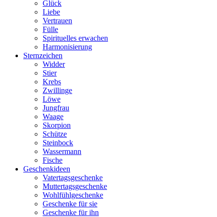
Glück
Liebe
Vertrauen
Fülle
Spirituelles erwachen
Harmonisierung
Sternzeichen
Widder
Stier
Krebs
Zwillinge
Löwe
Jungfrau
Waage
Skorpion
Schütze
Steinbock
Wassermann
Fische
Geschenkideen
Vatertagsgeschenke
Muttertagsgeschenke
Wohlfühlgeschenke
Geschenke für sie
Geschenke für ihn