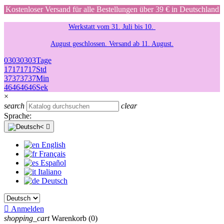
Kostenloser Versand für alle Bestellungen über 39 € in Deutschland
Werkstatt vom 31. Juli bis 10.
August geschlossen. Versand ab 11. August.
03
03
03
03
Tage
17
17
17
17
Std
37
37
37
37
Min
46
46
46
46
Sek
×
search
clear
Sprache:

English
Français
Español
Italiano
Deutsch

Anmelden
shopping_cart
Warenkorb
(0)