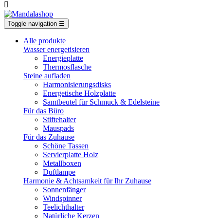

Toggle navigation
☰
Alle produkte
Wasser energetisieren
Energieplatte​
Thermosflasche
Steine aufladen
Harmonisierungsdisks
Energetische Holzplatte
Samtbeutel für Schmuck & Edelsteine
Für das Büro
Stiftehalter
Mauspads
Für das Zuhause
Schöne Tassen
Servierplatte Holz
Metallboxen
Duftlampe
Harmonie & Achtsamkeit für Ihr Zuhause
Sonnenfänger
Windspinner
Teelichthalter
Natürliche Kerzen