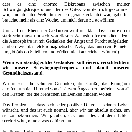
dass es eine enorme Diskrepanz zwischen meiner
Schwingungsfrequenz und der des Ortes, von dem ich gekommen
war, und der der Welt, in der ich gerade gelandet war, gab. Ich
brauchte mehr als eine Woche, um mich daran zu gewöhnen.
Und auf der Ebene der Gedanken wird mir klar, dass man extrem
stark sein muss, um sich von diesem Wahnsinn fernzuhalten, denn
die Atmosphäre ist mit Gedanken der Angst und Furcht aufgeladen,
ähnlich wie das elektromagnetische Netz, das unseren Planeten
umgibt (als ob Satelliten und Wellen nicht ausreichen würden!).
Wenn wir ständig solche Gedanken kultivieren, verschlechtern
wir unsere Schwingungsfrequenz und damit unseren
Gesundheitszustand.
Wir müssen die schönen Gedanken, die Größe, das Königtum
anrufen, um den Himmel von all diesen Ängsten zu befreien, von all
den Kräften, die die Menschen am Denken hindern wollen.
Das Problem ist, dass sich jeder positive Dinge in seinem Leben
wünscht, und das ist auch normal, aber wir tun absolut nichts, um
sie zu bekommen. Wir glauben, dass uns alles auf dem Tablett
serviert wird, ohne etwas dafür zu tun.
In Ihrem Leben müssen Sie lernen, sich nicht mit dem zu