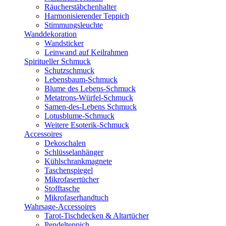
Räucherstäbchenhalter
Harmonisierender Teppich
Stimmungsleuchte
Wanddekoration
Wandsticker
Leinwand auf Keilrahmen
Spiritueller Schmuck
Schutzschmuck
Lebensbaum-Schmuck
Blume des Lebens-Schmuck
Metatrons-Würfel-Schmuck
Samen-des-Lebens Schmuck
Lotusblume-Schmuck
Weitere Esoterik-Schmuck
Accessoires
Dekoschalen
Schlüsselanhänger
Kühlschrankmagnete
Taschenspiegel
Mikrofasertücher
Stofftasche
Mikrofaserhandtuch
Wahrsage-Accessoires
Tarot-Tischdecken & Altartücher
Pendelteppich