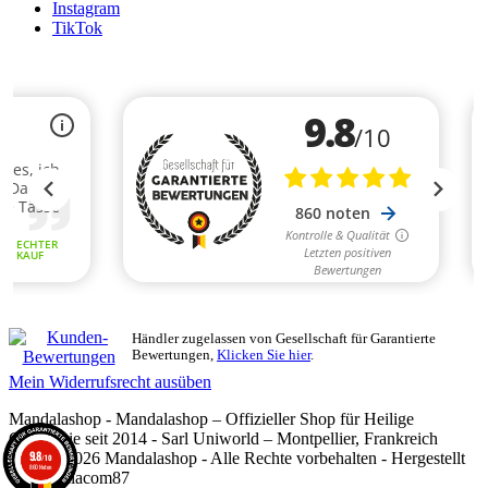
Instagram
TikTok
Händler zugelassen von Gesellschaft für Garantierte
Bewertungen,
Klicken Sie hier
.
Mein Widerrufsrecht ausüben
Mandalashop - Mandalashop – Offizieller Shop für Heilige
Geometrie seit 2014 - Sarl Uniworld – Montpellier, Frankreich
9.8
©2014–2026 Mandalashop - Alle Rechte vorbehalten - Hergestellt
/10
860 Noten
von Mediacom87