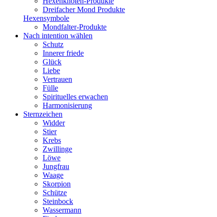
Hexenknoten-Produkte
Dreifacher Mond Produkte
Hexensymbole
Mondfalter-Produkte
Nach intention wählen
Schutz
Innerer friede
Glück
Liebe
Vertrauen
Fülle
Spirituelles erwachen
Harmonisierung
Sternzeichen
Widder
Stier
Krebs
Zwillinge
Löwe
Jungfrau
Waage
Skorpion
Schütze
Steinbock
Wassermann