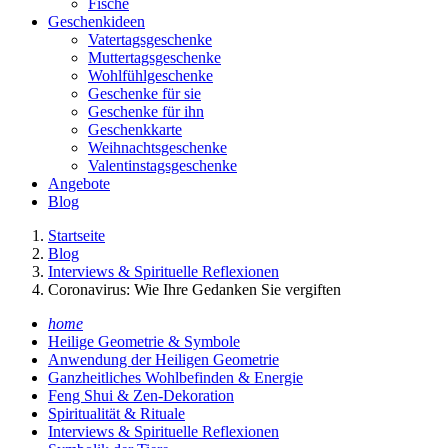
Fische
Geschenkideen
Vatertagsgeschenke
Muttertagsgeschenke
Wohlfühlgeschenke
Geschenke für sie
Geschenke für ihn
Geschenkkarte
Weihnachtsgeschenke
Valentinstagsgeschenke
Angebote
Blog
Startseite
Blog
Interviews & Spirituelle Reflexionen
Coronavirus: Wie Ihre Gedanken Sie vergiften
home
Heilige Geometrie & Symbole
Anwendung der Heiligen Geometrie
Ganzheitliches Wohlbefinden & Energie
Feng Shui & Zen-Dekoration
Spiritualität & Rituale
Interviews & Spirituelle Reflexionen