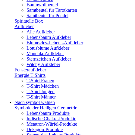
Baumwollbeutel
Samtbeutel für Tarotkarten
Samtbeutel für Pendel
Spirituelle Box
Aufkleber
Alle Aufkleber
Lebensbaum Aufkleber
Blume-des-Lebens-Aufkleber
Lotusblume Aufkleber
Mandala-Aufkleber
Sternzeichen Aufkleber
Witchy Aufkleber
Fensteraufkleber
Energie T-Shirts
T-Shirt Frauen
T-Shirt Mädchen
T-Shirt Jungen
T-Shirt Männer
Nach symbol wählen
Symbole der Heiligen Geometrie
Lebensbaum-Produkte
Indische Chakra-Produkte
Metatron-Würfel-Produkte
Dekagon-Produkte
Samen-des-Lebens-Produkte