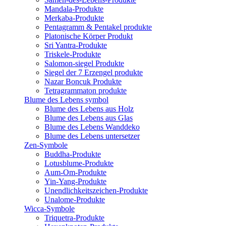
Mandala-Produkte
Merkaba-Produkte
Pentagramm & Pentakel produkte
Platonische Körper Produkt
Sri Yantra-Produkte
Triskele-Produkte
Salomon-siegel Produkte
Siegel der 7 Erzengel produkte
Nazar Boncuk Produkte
Tetragrammaton produkte
Blume des Lebens symbol​
Blume des Lebens aus Holz
Blume des Lebens aus Glas
Blume des Lebens Wanddeko
Blume des Lebens untersetzer
Zen-Symbole
Buddha-Produkte
Lotusblume-Produkte
Aum-Om-Produkte
Yin-Yang-Produkte
Unendlichkeitszeichen-Produkte
Unalome-Produkte
Wicca-Symbole
Triquetra-Produkte