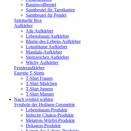
Baumwollbeutel
Samtbeutel für Tarotkarten
Samtbeutel für Pendel
Spirituelle Box
Aufkleber
Alle Aufkleber
Lebensbaum Aufkleber
Blume-des-Lebens-Aufkleber
Lotusblume Aufkleber
Mandala-Aufkleber
Sternzeichen Aufkleber
Witchy Aufkleber
Fensteraufkleber
Energie T-Shirts
T-Shirt Frauen
T-Shirt Mädchen
T-Shirt Jungen
T-Shirt Männer
Nach symbol wählen
Symbole der Heiligen Geometrie
Lebensbaum-Produkte
Indische Chakra-Produkte
Metatron-Würfel-Produkte
Dekagon-Produkte
Samen-des-Lebens-Produkte