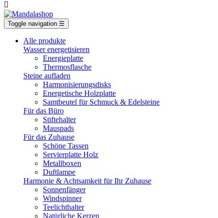

Toggle navigation
☰
Alle produkte
Wasser energetisieren
Energieplatte​
Thermosflasche
Steine aufladen
Harmonisierungsdisks
Energetische Holzplatte
Samtbeutel für Schmuck & Edelsteine
Für das Büro
Stiftehalter
Mauspads
Für das Zuhause
Schöne Tassen
Servierplatte Holz
Metallboxen
Duftlampe
Harmonie & Achtsamkeit für Ihr Zuhause
Sonnenfänger
Windspinner
Teelichthalter
Natürliche Kerzen