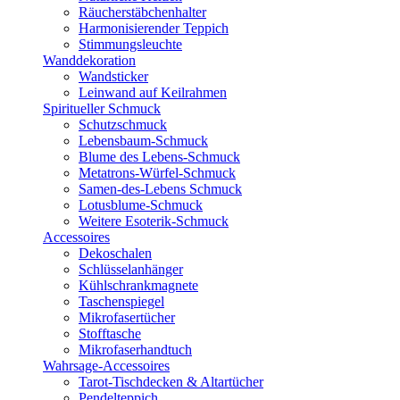
Räucherstäbchenhalter
Harmonisierender Teppich
Stimmungsleuchte
Wanddekoration
Wandsticker
Leinwand auf Keilrahmen
Spiritueller Schmuck
Schutzschmuck
Lebensbaum-Schmuck
Blume des Lebens-Schmuck
Metatrons-Würfel-Schmuck
Samen-des-Lebens Schmuck
Lotusblume-Schmuck
Weitere Esoterik-Schmuck
Accessoires
Dekoschalen
Schlüsselanhänger
Kühlschrankmagnete
Taschenspiegel
Mikrofasertücher
Stofftasche
Mikrofaserhandtuch
Wahrsage-Accessoires
Tarot-Tischdecken & Altartücher
Pendelteppich