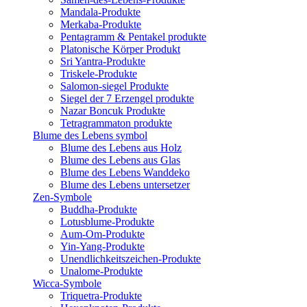
Mandala-Produkte
Merkaba-Produkte
Pentagramm & Pentakel produkte
Platonische Körper Produkt
Sri Yantra-Produkte
Triskele-Produkte
Salomon-siegel Produkte
Siegel der 7 Erzengel produkte
Nazar Boncuk Produkte
Tetragrammaton produkte
Blume des Lebens symbol​
Blume des Lebens aus Holz
Blume des Lebens aus Glas
Blume des Lebens Wanddeko
Blume des Lebens untersetzer
Zen-Symbole
Buddha-Produkte
Lotusblume-Produkte
Aum-Om-Produkte
Yin-Yang-Produkte
Unendlichkeitszeichen-Produkte
Unalome-Produkte
Wicca-Symbole
Triquetra-Produkte