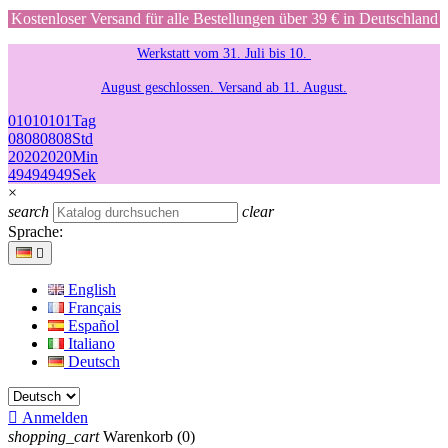
Kostenloser Versand für alle Bestellungen über 39 € in Deutschland
Werkstatt vom 31. Juli bis 10.
August geschlossen. Versand ab 11. August.
01
01
01
01
Tag
08
08
08
08
Std
20
20
20
20
Min
49
49
49
49
Sek
×
search
clear
Sprache:

English
Français
Español
Italiano
Deutsch

Anmelden
shopping_cart
Warenkorb
(0)