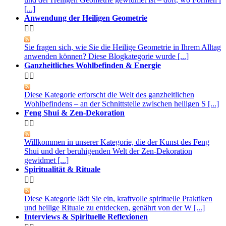
[...]
Anwendung der Heiligen Geometrie


Sie fragen sich, wie Sie die Heilige Geometrie in Ihrem Alltag
anwenden können? Diese Blogkategorie wurde [...]
Ganzheitliches Wohlbefinden & Energie


Diese Kategorie erforscht die Welt des ganzheitlichen
Wohlbefindens – an der Schnittstelle zwischen heiligen S [...]
Feng Shui & Zen-Dekoration


Willkommen in unserer Kategorie, die der Kunst des Feng
Shui und der beruhigenden Welt der Zen-Dekoration
gewidmet [...]
Spiritualität & Rituale


Diese Kategorie lädt Sie ein, kraftvolle spirituelle Praktiken
und heilige Rituale zu entdecken, genährt von der W [...]
Interviews & Spirituelle Reflexionen