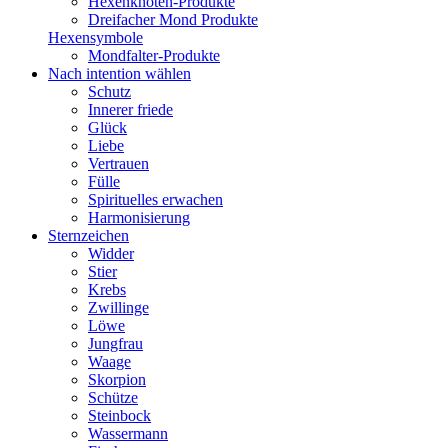
Hexenknoten-Produkte
Dreifacher Mond Produkte
Hexensymbole
Mondfalter-Produkte
Nach intention wählen
Schutz
Innerer friede
Glück
Liebe
Vertrauen
Fülle
Spirituelles erwachen
Harmonisierung
Sternzeichen
Widder
Stier
Krebs
Zwillinge
Löwe
Jungfrau
Waage
Skorpion
Schütze
Steinbock
Wassermann