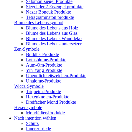
Salomon-siegel Produkte
Siegel der 7 Erzengel produkte
Nazar Boncuk Produkte
Tetragrammaton produkte
Blume des Lebens symbol​
Blume des Lebens aus Holz
Blume des Lebens aus Glas
Blume des Lebens Wanddeko
Blume des Lebens untersetzer
Zen-Symbole
Buddha-Produkte
Lotusblume-Produkte
Aum-Om-Produkte
Yin-Yang-Produkte
Unendlichkeitszeichen-Produkte
Unalome-Produkte
Wicca-Symbole
Triquetra-Produkte
Hexenknoten-Produkte
Dreifacher Mond Produkte
Hexensymbole
Mondfalter-Produkte
Nach intention wählen
Schutz
Innerer friede