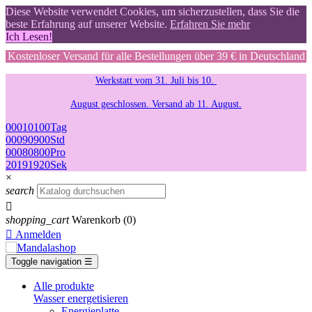
Diese Website verwendet Cookies, um sicherzustellen, dass Sie die
beste Erfahrung auf unserer Website.
Erfahren Sie mehr
Ich Lesen!
Kostenloser Versand für alle Bestellungen über 39 € in Deutschland
Werkstatt vom 31. Juli bis 10.
August geschlossen. Versand ab 11. August.
00
01
01
00
Tag
00
09
09
00
Std
00
08
08
00
Pro
19
18
18
19
Sek
×
search

shopping_cart
Warenkorb
(0)

Anmelden
Toggle navigation
☰
Alle produkte
Wasser energetisieren
Energieplatte​