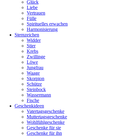
Glück
Liebe
Vertrauen
Fülle
Spirituelles erwachen
Harmonisierung
Sternzeichen
Widder
Stier
Krebs
Zwillinge
Löwe
Jungfrau
Waage
Skorpion
Schütze
Steinbock
Wassermann
Fische
Geschenkideen
Vatertagsgeschenke
Muttertagsgeschenke
Wohlfühlgeschenke
Geschenke für sie
Geschenke für ihn