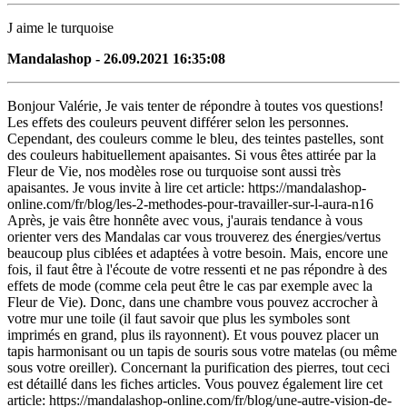
J aime le turquoise
Mandalashop - 26.09.2021 16:35:08
Bonjour Valérie, Je vais tenter de répondre à toutes vos questions!
Les effets des couleurs peuvent différer selon les personnes.
Cependant, des couleurs comme le bleu, des teintes pastelles, sont
des couleurs habituellement apaisantes. Si vous êtes attirée par la
Fleur de Vie, nos modèles rose ou turquoise sont aussi très
apaisantes. Je vous invite à lire cet article: https://mandalashop-
online.com/fr/blog/les-2-methodes-pour-travailler-sur-l-aura-n16
Après, je vais être honnête avec vous, j'aurais tendance à vous
orienter vers des Mandalas car vous trouverez des énergies/vertus
beaucoup plus ciblées et adaptées à votre besoin. Mais, encore une
fois, il faut être à l'écoute de votre ressenti et ne pas répondre à des
effets de mode (comme cela peut être le cas par exemple avec la
Fleur de Vie). Donc, dans une chambre vous pouvez accrocher à
votre mur une toile (il faut savoir que plus les symboles sont
imprimés en grand, plus ils rayonnent). Et vous pouvez placer un
tapis harmonisant ou un tapis de souris sous votre matelas (ou même
sous votre oreiller). Concernant la purification des pierres, tout ceci
est détaillé dans les fiches articles. Vous pouvez également lire cet
article: https://mandalashop-online.com/fr/blog/une-autre-vision-de-