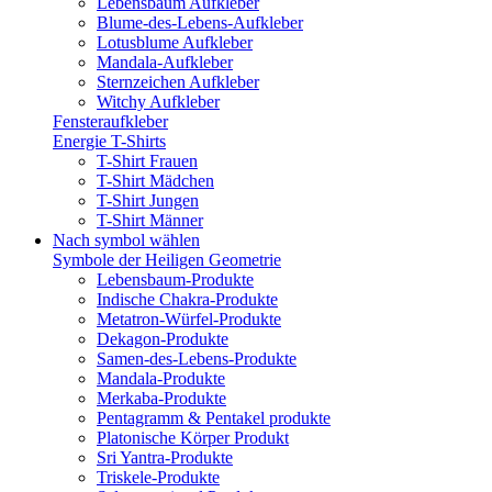
Lebensbaum Aufkleber
Blume-des-Lebens-Aufkleber
Lotusblume Aufkleber
Mandala-Aufkleber
Sternzeichen Aufkleber
Witchy Aufkleber
Fensteraufkleber
Energie T-Shirts
T-Shirt Frauen
T-Shirt Mädchen
T-Shirt Jungen
T-Shirt Männer
Nach symbol wählen
Symbole der Heiligen Geometrie
Lebensbaum-Produkte
Indische Chakra-Produkte
Metatron-Würfel-Produkte
Dekagon-Produkte
Samen-des-Lebens-Produkte
Mandala-Produkte
Merkaba-Produkte
Pentagramm & Pentakel produkte
Platonische Körper Produkt
Sri Yantra-Produkte
Triskele-Produkte