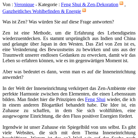
Von :
Veronique
- Kategorie :
Feng Shui & Zen-Dekoration
,
Ganzheitliches Wohlbefinden & Energie
Was ist Zen? Was würden Sie auf diese Frage antworten?
Zen ist eine Methode, um die Erfahrung des Lebendigseins
wiederzuentdecken. Es stammt ursprünglich aus Indien und China
und gelangte über Japan in den Westen. Das Ziel von Zen ist es,
eine Veränderung des Bewusstseins zu bewirken und uns aus der
Traumwelt unserer endlosen Gedanken zu erwecken, damit wir das
Leben so erfahren können, wie es im gegenwärtigen Moment ist.
Aber was bedeutet es dann, wenn man es auf die Inneneinrichtung
anwendet?
In der Welt der Inneneinrichtung verkörpert das Zen-Ambiente eine
perfekte Harmonie zwischen den Elementen, die einen Lebensraum
bilden. Man findet hier die Prinzipien des
Feng Shui
wieder, die ich
in einem anderen Blogartikel behandelt habe. Die Idee ist, ein
Zuhause zu schaffen, in dem Sie sich wohlfühlen, eine
ausgewogene Einrichtung, die den Fluss positiver Energien fördert.
Irgendwie ist unser Zuhause ein Spiegelbild von uns selbst. Es gibt
viele Websites, die sich mit dem Thema Inneneinrichtung