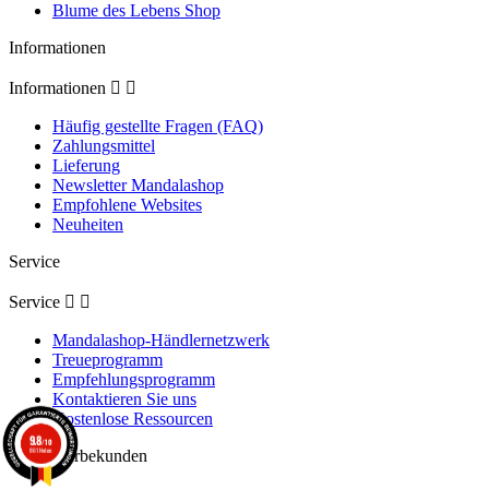
Blume des Lebens Shop
Informationen
Informationen


Häufig gestellte Fragen (FAQ)
Zahlungsmittel
Lieferung
Newsletter Mandalashop
Empfohlene Websites
Neuheiten
Service
Service


Mandalashop-Händlernetzwerk
Treueprogramm
Empfehlungsprogramm
Kontaktieren Sie uns
Kostenlose Ressourcen
9.8
/10
861 Noten
Für gewerbekunden