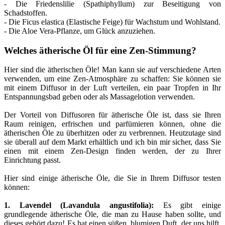
- Die Friedenslilie (Spathiphyllum) zur Beseitigung von
Schadstoffen.
- Die Ficus elastica (Elastische Feige) für Wachstum und Wohlstand.
- Die Aloe Vera-Pflanze, um Glück anzuziehen.
Welches ätherische Öl für eine Zen-Stimmung?
Hier sind die ätherischen Öle! Man kann sie auf verschiedene Arten
verwenden, um eine Zen-Atmosphäre zu schaffen: Sie können sie
mit einem Diffusor in der Luft verteilen, ein paar Tropfen in Ihr
Entspannungsbad geben oder als Massagelotion verwenden.
Der Vorteil von Diffusoren für ätherische Öle ist, dass sie Ihren
Raum reinigen, erfrischen und parfümieren können, ohne die
ätherischen Öle zu überhitzen oder zu verbrennen. Heutzutage sind
sie überall auf dem Markt erhältlich und ich bin mir sicher, dass Sie
einen mit einem Zen-Design finden werden, der zu Ihrer
Einrichtung passt.
Hier sind einige ätherische Öle, die Sie in Ihrem Diffusor testen
können:
1. Lavendel (Lavandula angustifolia):
Es gibt einige
grundlegende ätherische Öle, die man zu Hause haben sollte, und
dieses gehört dazu! Es hat einen süßen, blumigen Duft, der uns hilft,