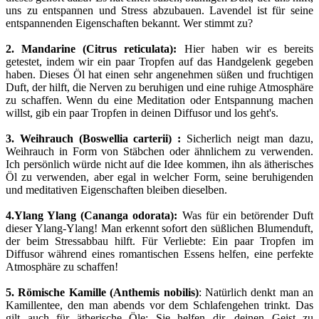
uns zu entspannen und Stress abzubauen. Lavendel ist für seine
entspannenden Eigenschaften bekannt. Wer stimmt zu?
2. Mandarine (Citrus reticulata):
Hier haben wir es bereits
getestet, indem wir ein paar Tropfen auf das Handgelenk gegeben
haben. Dieses Öl hat einen sehr angenehmen süßen und fruchtigen
Duft, der hilft, die Nerven zu beruhigen und eine ruhige Atmosphäre
zu schaffen. Wenn du eine Meditation oder Entspannung machen
willst, gib ein paar Tropfen in deinen Diffusor und los geht's.
3. Weihrauch (Boswellia carterii) :
Sicherlich neigt man dazu,
Weihrauch in Form von Stäbchen oder ähnlichem zu verwenden.
Ich persönlich würde nicht auf die Idee kommen, ihn als ätherisches
Öl zu verwenden, aber egal in welcher Form, seine beruhigenden
und meditativen Eigenschaften bleiben dieselben.
4.
Ylang Ylang (Cananga odorata):
Was für ein betörender Duft
dieser Ylang-Ylang! Man erkennt sofort den süßlichen Blumenduft,
der beim Stressabbau hilft. Für Verliebte: Ein paar Tropfen im
Diffusor während eines romantischen Essens helfen, eine perfekte
Atmosphäre zu schaffen!
5. Römische Kamille (Anthemis nobilis)
: Natürlich denkt man an
Kamillentee, den man abends vor dem Schlafengehen trinkt. Das
gilt auch für ätherische Öle: Sie helfen dir, deinen Geist zu