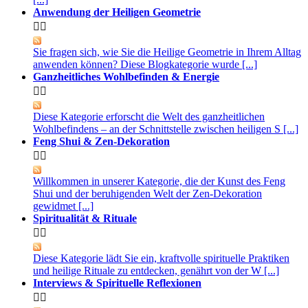
Anwendung der Heiligen Geometrie


Sie fragen sich, wie Sie die Heilige Geometrie in Ihrem Alltag
anwenden können? Diese Blogkategorie wurde [...]
Ganzheitliches Wohlbefinden & Energie


Diese Kategorie erforscht die Welt des ganzheitlichen
Wohlbefindens – an der Schnittstelle zwischen heiligen S [...]
Feng Shui & Zen-Dekoration


Willkommen in unserer Kategorie, die der Kunst des Feng
Shui und der beruhigenden Welt der Zen-Dekoration
gewidmet [...]
Spiritualität & Rituale


Diese Kategorie lädt Sie ein, kraftvolle spirituelle Praktiken
und heilige Rituale zu entdecken, genährt von der W [...]
Interviews & Spirituelle Reflexionen

