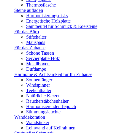
Thermosflasche
Steine aufladen
Harmonisierungsdisks
Energetische Holzplatte
Samtbeutel für Schmuck & Edelsteine
Für das Büro
Stiftehalter
Mauspads
Für das Zuhause
Schöne Tassen
Servierplatte Holz
Metallboxen
Duftlampe
Harmonie & Achtsamkeit für Ihr Zuhause
Sonnenfänger
Windspinner
Teelichthalter
Natürliche Kerzen
Räucherstäbchenhalter
Harmonisierender Teppich
Stimmungsleuchte
Wanddekoration
Wandsticker
Leinwand auf Keilrahmen