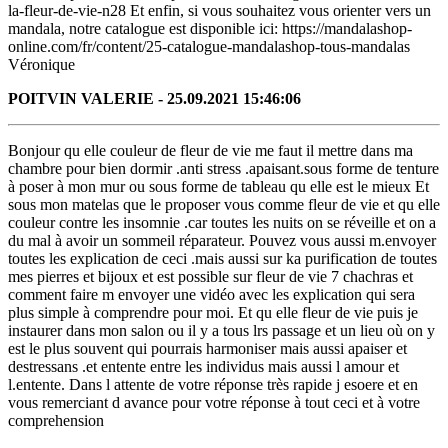
la-fleur-de-vie-n28 Et enfin, si vous souhaitez vous orienter vers un
mandala, notre catalogue est disponible ici: https://mandalashop-
online.com/fr/content/25-catalogue-mandalashop-tous-mandalas
Véronique
POITVIN VALERIE - 25.09.2021 15:46:06
Bonjour qu elle couleur de fleur de vie me faut il mettre dans ma
chambre pour bien dormir .anti stress .apaisant.sous forme de tenture
à poser à mon mur ou sous forme de tableau qu elle est le mieux Et
sous mon matelas que le proposer vous comme fleur de vie et qu elle
couleur contre les insomnie .car toutes les nuits on se réveille et on a
du mal à avoir un sommeil réparateur. Pouvez vous aussi m.envoyer
toutes les explication de ceci .mais aussi sur ka purification de toutes
mes pierres et bijoux et est possible sur fleur de vie 7 chachras et
comment faire m envoyer une vidéo avec les explication qui sera
plus simple à comprendre pour moi. Et qu elle fleur de vie puis je
instaurer dans mon salon ou il y a tous lrs passage et un lieu où on y
est le plus souvent qui pourrais harmoniser mais aussi apaiser et
destressans .et entente entre les individus mais aussi l amour et
l.entente. Dans l attente de votre réponse très rapide j esoere et en
vous remerciant d avance pour votre réponse à tout ceci et à votre
comprehension