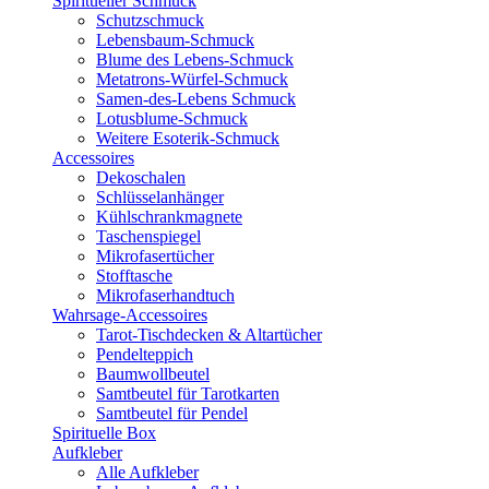
Spiritueller Schmuck
Schutzschmuck
Lebensbaum-Schmuck
Blume des Lebens-Schmuck
Metatrons-Würfel-Schmuck
Samen-des-Lebens Schmuck
Lotusblume-Schmuck
Weitere Esoterik-Schmuck
Accessoires
Dekoschalen
Schlüsselanhänger
Kühlschrankmagnete
Taschenspiegel
Mikrofasertücher
Stofftasche
Mikrofaserhandtuch
Wahrsage-Accessoires
Tarot-Tischdecken & Altartücher
Pendelteppich
Baumwollbeutel
Samtbeutel für Tarotkarten
Samtbeutel für Pendel
Spirituelle Box
Aufkleber
Alle Aufkleber