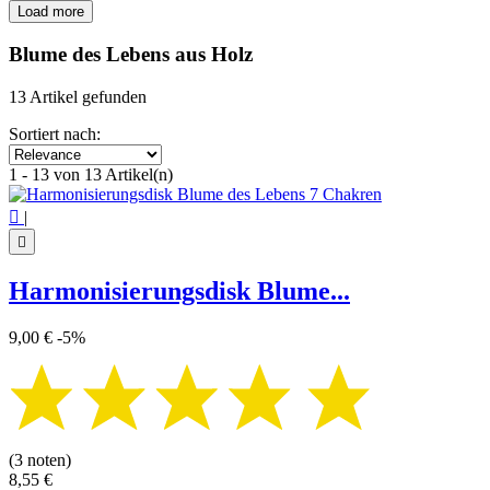
Load more
Filters:
Clear
Blume des Lebens aus Holz
Price
€
€
13 Artikel gefunden
Symbol
Sortiert nach:
7 Chakren
1
1 - 13 von 13 Artikel(n)
Blume des Lebens
13
View products
13

|

Harmonisierungsdisk Blume...
9,00 €
-5%
(3 noten)
8,55 €