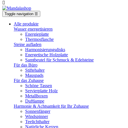

Toggle navigation
☰
Alle produkte
Wasser energetisieren
Energieplatte​
Thermosflasche
Steine aufladen
Harmonisierungsdisks
Energetische Holzplatte
Samtbeutel für Schmuck & Edelsteine
Für das Büro
Stiftehalter
Mauspads
Für das Zuhause
Schöne Tassen
Servierplatte Holz
Metallboxen
Duftlampe
Harmonie & Achtsamkeit für Ihr Zuhause
Sonnenfänger
Windspinner
Teelichthalter
Natürliche Kerzen