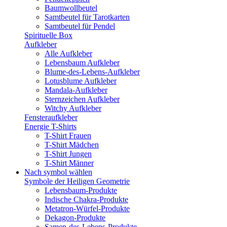
Baumwollbeutel
Samtbeutel für Tarotkarten
Samtbeutel für Pendel
Spirituelle Box
Aufkleber
Alle Aufkleber
Lebensbaum Aufkleber
Blume-des-Lebens-Aufkleber
Lotusblume Aufkleber
Mandala-Aufkleber
Sternzeichen Aufkleber
Witchy Aufkleber
Fensteraufkleber
Energie T-Shirts
T-Shirt Frauen
T-Shirt Mädchen
T-Shirt Jungen
T-Shirt Männer
Nach symbol wählen
Symbole der Heiligen Geometrie
Lebensbaum-Produkte
Indische Chakra-Produkte
Metatron-Würfel-Produkte
Dekagon-Produkte
Samen-des-Lebens-Produkte