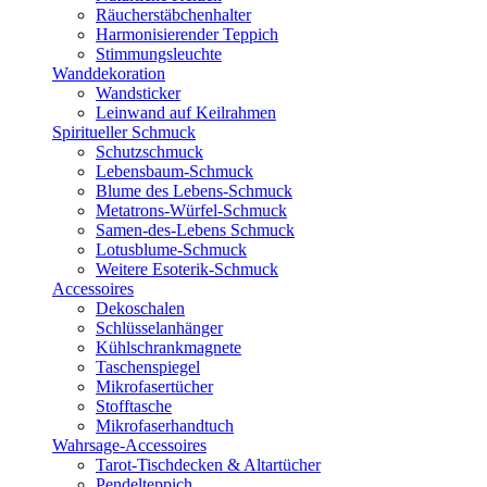
Räucherstäbchenhalter
Harmonisierender Teppich
Stimmungsleuchte
Wanddekoration
Wandsticker
Leinwand auf Keilrahmen
Spiritueller Schmuck
Schutzschmuck
Lebensbaum-Schmuck
Blume des Lebens-Schmuck
Metatrons-Würfel-Schmuck
Samen-des-Lebens Schmuck
Lotusblume-Schmuck
Weitere Esoterik-Schmuck
Accessoires
Dekoschalen
Schlüsselanhänger
Kühlschrankmagnete
Taschenspiegel
Mikrofasertücher
Stofftasche
Mikrofaserhandtuch
Wahrsage-Accessoires
Tarot-Tischdecken & Altartücher
Pendelteppich