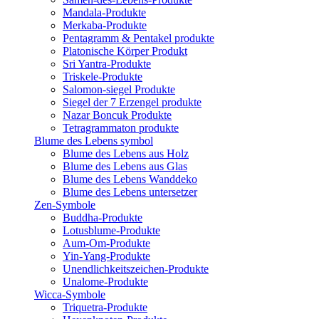
Mandala-Produkte
Merkaba-Produkte
Pentagramm & Pentakel produkte
Platonische Körper Produkt
Sri Yantra-Produkte
Triskele-Produkte
Salomon-siegel Produkte
Siegel der 7 Erzengel produkte
Nazar Boncuk Produkte
Tetragrammaton produkte
Blume des Lebens symbol​
Blume des Lebens aus Holz
Blume des Lebens aus Glas
Blume des Lebens Wanddeko
Blume des Lebens untersetzer
Zen-Symbole
Buddha-Produkte
Lotusblume-Produkte
Aum-Om-Produkte
Yin-Yang-Produkte
Unendlichkeitszeichen-Produkte
Unalome-Produkte
Wicca-Symbole
Triquetra-Produkte