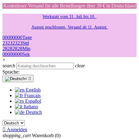
Kostenloser Versand für alle Bestellungen über 39 € in Deutschland
Werkstatt vom 31. Juli bis 10.
August geschlossen. Versand ab 11. August.
00
00
00
00
Tage
23
23
23
23
Std
28
28
28
28
Min
00
00
00
00
Sek
×
search
clear
Sprache:

English
Français
Español
Italiano
Deutsch

Anmelden
shopping_cart
Warenkorb
(0)