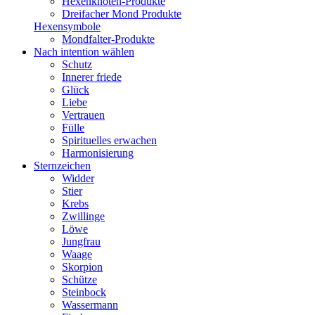
Hexenknoten-Produkte
Dreifacher Mond Produkte
Hexensymbole
Mondfalter-Produkte
Nach intention wählen
Schutz
Innerer friede
Glück
Liebe
Vertrauen
Fülle
Spirituelles erwachen
Harmonisierung
Sternzeichen
Widder
Stier
Krebs
Zwillinge
Löwe
Jungfrau
Waage
Skorpion
Schütze
Steinbock
Wassermann