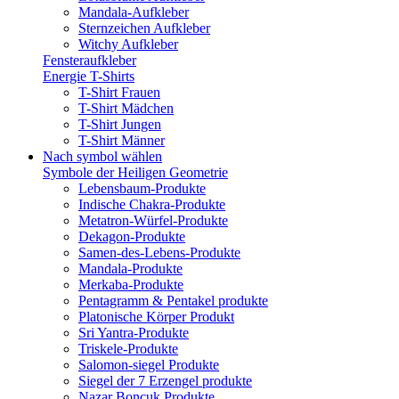
Mandala-Aufkleber
Sternzeichen Aufkleber
Witchy Aufkleber
Fensteraufkleber
Energie T-Shirts
T-Shirt Frauen
T-Shirt Mädchen
T-Shirt Jungen
T-Shirt Männer
Nach symbol wählen
Symbole der Heiligen Geometrie
Lebensbaum-Produkte
Indische Chakra-Produkte
Metatron-Würfel-Produkte
Dekagon-Produkte
Samen-des-Lebens-Produkte
Mandala-Produkte
Merkaba-Produkte
Pentagramm & Pentakel produkte
Platonische Körper Produkt
Sri Yantra-Produkte
Triskele-Produkte
Salomon-siegel Produkte
Siegel der 7 Erzengel produkte
Nazar Boncuk Produkte