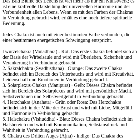
Das Bild Blume des Lebens ist viel mehr als nur ein Kunstwerk; es
ist eine kraftvolle Darstellung der universellen Harmonie und der
Verbundenheit allen Lebens. Wenn es mit den Farben der Chakras
in Verbindung gebracht wird, erhält es eine noch tiefere spirituelle
Bedeutung.
Jedes Chakra ist auch mit einer bestimmten Farbe verbunden, die
einer bestimmten energetischen Schwingung entspricht.
1wurzelchakra (Muladhara) - Rot: Das erste Chakra befindet sich an
der Basis der Wirbelsäule und wird mit Überleben, Sicherheit und
Verankerung in Verbindung gebracht.
2. Sakralchakra (Svadhisthana) - Orange: Das zweite Chakra
befindet sich im Bereich des Unterbauchs und wird mit Kreativität,
Leidenschaft und Emotionen in Verbindung gebracht.
3. Solarplexus-Chakra (Manipura) - Gelb: Dieses Chakra befindet
sich im Bereich des Solarplexus und wird mit persönlicher Macht,
Selbstvertrauen und Selbstwertgefühl in Verbindung gebracht.
4. Herzchakra (Anahata) - Grün oder Rosa: Das Herzchakra
befindet sich in der Mitte der Brust und wird mit Liebe, Mitgefühl
und Harmonie in Verbindung gebracht.
5. Halschakra (Vishuddha) - Blau: Dieses Chakra befindet sich im
Halsbereich und wird mit Kommunikation, Selbstausdruck und
Wahrheit in Verbindung gebracht.
6. Chakra des Dritten Auges (Ajna) - Indigo: Das Chakra des