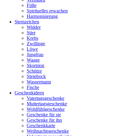
Fülle
Spirituelles erwachen
Harmonisierung
Sternzeichen
Widder
Stier
Krebs
Zwillinge
Löwe
Jungfrau
Waage
Skorpion
Schütze
Steinbock
Wassermann
Fische
Geschenkideen
Vatertagsgeschenke
Muttertagsgeschenke
Wohlfühlgeschenke
Geschenke für sie
Geschenke für ihn
Geschenkkarte
Weihnachtsgeschenke