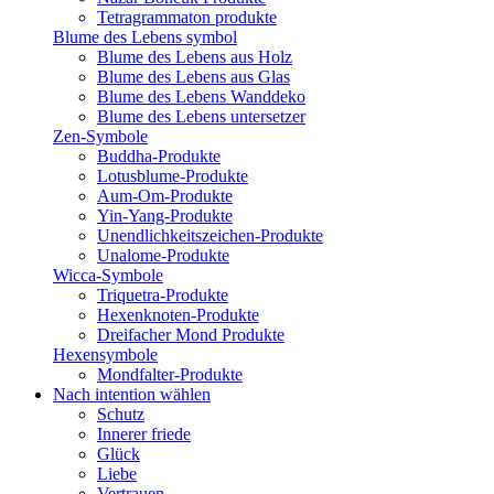
Tetragrammaton produkte
Blume des Lebens symbol​
Blume des Lebens aus Holz
Blume des Lebens aus Glas
Blume des Lebens Wanddeko
Blume des Lebens untersetzer
Zen-Symbole
Buddha-Produkte
Lotusblume-Produkte
Aum-Om-Produkte
Yin-Yang-Produkte
Unendlichkeitszeichen-Produkte
Unalome-Produkte
Wicca-Symbole
Triquetra-Produkte
Hexenknoten-Produkte
Dreifacher Mond Produkte
Hexensymbole
Mondfalter-Produkte
Nach intention wählen
Schutz
Innerer friede
Glück
Liebe
Vertrauen