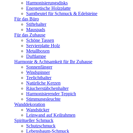
Harmonisierungsdisks
Energetische Holzplatte
Samtbeutel für Schmuck & Edelsteine
Für das Büro
Stiftehalter
Mauspads
Für das Zuhause
Schöne Tassen
Servierplatte Holz
Metallboxen
Duftlampe
Harmonie & Achtsamkeit für Ihr Zuhause
Sonnenfänger
Windspinner
Teelichthalter
Natürliche Kerzen
Räucherstäbchenhalter
Harmonisierender Teppich
Stimmungsleuchte
Wanddekoration
Wandsticker
Leinwand auf Keilrahmen
Spiritueller Schmuck
Schutzschmuck
Lebensbaum-Schmuck