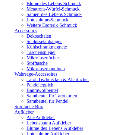
Blume des Lebens-Schmuck
Metatrons-Würfel-Schmuck
Samen-des-Lebens Schmuck
Lotusblume-Schmuck
Weitere Esoterik-Schmuck
Accessoires
Dekoschalen
Schlüsselanhänger
Kühlschrankmagnete
Taschenspiegel
Mikrofasertücher
Stofftasche
Mikrofaserhandtuch
Wahrsage-Accessoires
Tarot-Tischdecken & Altartücher
Pendelteppich
Baumwollbeutel
Samtbeutel für Tarotkarten
Samtbeutel für Pendel
Spirituelle Box
Aufkleber
Alle Aufkleber
Lebensbaum Aufkleber
Blume-des-Lebens-Aufkleber
Lotusblume Aufkleber