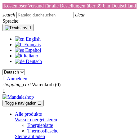
Kostenloser Versand für alle Bestellungen über 39 € in Deutschland
search
clear
Sprache:

English
Français
Español
Italiano
Deutsch

Anmelden
shopping_cart
Warenkorb
(0)

Toggle navigation
☰
Alle produkte
Wasser energetisieren
Energieplatte​
Thermosflasche
Steine aufladen