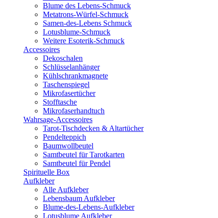
Blume des Lebens-Schmuck
Metatrons-Würfel-Schmuck
Samen-des-Lebens Schmuck
Lotusblume-Schmuck
Weitere Esoterik-Schmuck
Accessoires
Dekoschalen
Schlüsselanhänger
Kühlschrankmagnete
Taschenspiegel
Mikrofasertücher
Stofftasche
Mikrofaserhandtuch
Wahrsage-Accessoires
Tarot-Tischdecken & Altartücher
Pendelteppich
Baumwollbeutel
Samtbeutel für Tarotkarten
Samtbeutel für Pendel
Spirituelle Box
Aufkleber
Alle Aufkleber
Lebensbaum Aufkleber
Blume-des-Lebens-Aufkleber
Lotusblume Aufkleber