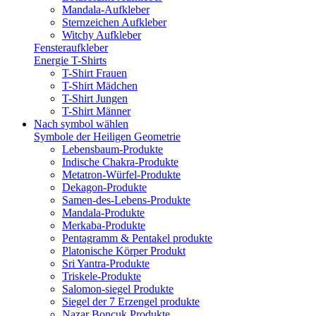
Mandala-Aufkleber
Sternzeichen Aufkleber
Witchy Aufkleber
Fensteraufkleber
Energie T-Shirts
T-Shirt Frauen
T-Shirt Mädchen
T-Shirt Jungen
T-Shirt Männer
Nach symbol wählen
Symbole der Heiligen Geometrie
Lebensbaum-Produkte
Indische Chakra-Produkte
Metatron-Würfel-Produkte
Dekagon-Produkte
Samen-des-Lebens-Produkte
Mandala-Produkte
Merkaba-Produkte
Pentagramm & Pentakel produkte
Platonische Körper Produkt
Sri Yantra-Produkte
Triskele-Produkte
Salomon-siegel Produkte
Siegel der 7 Erzengel produkte
Nazar Boncuk Produkte