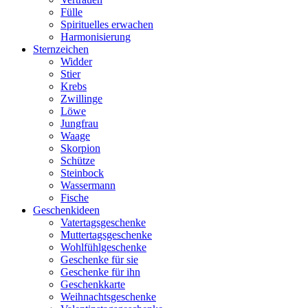
Fülle
Spirituelles erwachen
Harmonisierung
Sternzeichen
Widder
Stier
Krebs
Zwillinge
Löwe
Jungfrau
Waage
Skorpion
Schütze
Steinbock
Wassermann
Fische
Geschenkideen
Vatertagsgeschenke
Muttertagsgeschenke
Wohlfühlgeschenke
Geschenke für sie
Geschenke für ihn
Geschenkkarte
Weihnachtsgeschenke