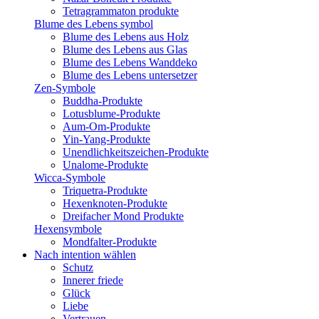
Tetragrammaton produkte
Blume des Lebens symbol​
Blume des Lebens aus Holz
Blume des Lebens aus Glas
Blume des Lebens Wanddeko
Blume des Lebens untersetzer
Zen-Symbole
Buddha-Produkte
Lotusblume-Produkte
Aum-Om-Produkte
Yin-Yang-Produkte
Unendlichkeitszeichen-Produkte
Unalome-Produkte
Wicca-Symbole
Triquetra-Produkte
Hexenknoten-Produkte
Dreifacher Mond Produkte
Hexensymbole
Mondfalter-Produkte
Nach intention wählen
Schutz
Innerer friede
Glück
Liebe
Vertrauen