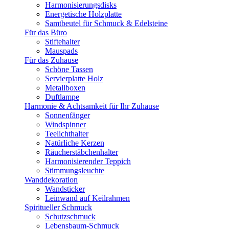
Harmonisierungsdisks
Energetische Holzplatte
Samtbeutel für Schmuck & Edelsteine
Für das Büro
Stiftehalter
Mauspads
Für das Zuhause
Schöne Tassen
Servierplatte Holz
Metallboxen
Duftlampe
Harmonie & Achtsamkeit für Ihr Zuhause
Sonnenfänger
Windspinner
Teelichthalter
Natürliche Kerzen
Räucherstäbchenhalter
Harmonisierender Teppich
Stimmungsleuchte
Wanddekoration
Wandsticker
Leinwand auf Keilrahmen
Spiritueller Schmuck
Schutzschmuck
Lebensbaum-Schmuck