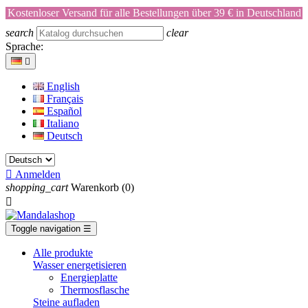
Kostenloser Versand für alle Bestellungen über 39 € in Deutschland
search
clear
Sprache:

English
Français
Español
Italiano
Deutsch

Anmelden
shopping_cart
Warenkorb
(0)

Toggle navigation
☰
Alle produkte
Wasser energetisieren
Energieplatte​
Thermosflasche
Steine aufladen