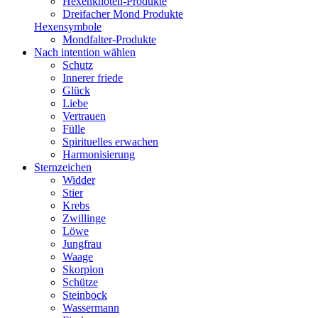
Hexenknoten-Produkte
Dreifacher Mond Produkte
Hexensymbole
Mondfalter-Produkte
Nach intention wählen
Schutz
Innerer friede
Glück
Liebe
Vertrauen
Fülle
Spirituelles erwachen
Harmonisierung
Sternzeichen
Widder
Stier
Krebs
Zwillinge
Löwe
Jungfrau
Waage
Skorpion
Schütze
Steinbock
Wassermann