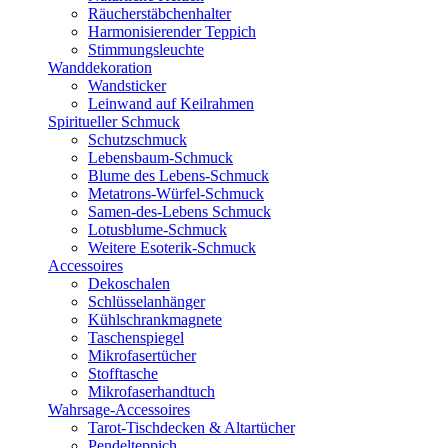
Räucherstäbchenhalter
Harmonisierender Teppich
Stimmungsleuchte
Wanddekoration
Wandsticker
Leinwand auf Keilrahmen
Spiritueller Schmuck
Schutzschmuck
Lebensbaum-Schmuck
Blume des Lebens-Schmuck
Metatrons-Würfel-Schmuck
Samen-des-Lebens Schmuck
Lotusblume-Schmuck
Weitere Esoterik-Schmuck
Accessoires
Dekoschalen
Schlüsselanhänger
Kühlschrankmagnete
Taschenspiegel
Mikrofasertücher
Stofftasche
Mikrofaserhandtuch
Wahrsage-Accessoires
Tarot-Tischdecken & Altartücher
Pendelteppich