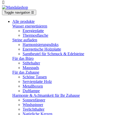

Toggle navigation
☰
Alle produkte
Wasser energetisieren
Energieplatte​
Thermosflasche
Steine aufladen
Harmonisierungsdisks
Energetische Holzplatte
Samtbeutel für Schmuck & Edelsteine
Für das Büro
Stiftehalter
Mauspads
Für das Zuhause
Schöne Tassen
Servierplatte Holz
Metallboxen
Duftlampe
Harmonie & Achtsamkeit für Ihr Zuhause
Sonnenfänger
Windspinner
Teelichthalter
Natürliche Kerzen