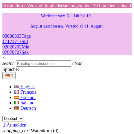
Kostenloser Versand für alle Bestellungen über 39 € in Deutschland
Werkstatt vom 31. Juli bis 10.
August geschlossen. Versand ab 11. August.
03
03
03
03
Tage
17
17
17
17
Std
02
02
02
02
Min
07
07
07
07
Sek
×
search
clear
Sprache:

English
Français
Español
Italiano
Deutsch

Anmelden
shopping_cart
Warenkorb
(0)