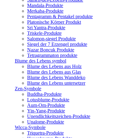
Mandala-Produkte
Merkaba-Produkte
Pentagramm & Pentakel produkte
Platonische Körper Produkt
Sri Yantra-Produkte
Triskele-Produkte
Salomon-siegel Produkte
Siegel der 7 Erzengel produkte
Nazar Boncuk Produkte
Tetragrammaton produkte
Blume des Lebens symbol​
Blume des Lebens aus Holz
Blume des Lebens aus Glas
Blume des Lebens Wanddeko
Blume des Lebens untersetzer
Zen-Symbole
Buddha-Produkte
Lotusblume-Produkte
Aum-Om-Produkte
Yin-Yang-Produkte
Unendlichkeitszeichen-Produkte
Unalome-Produkte
Wicca-Symbole
Triquetra-Produkte