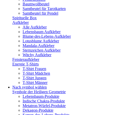
Baumwollbeutel
Samtbeutel für Tarotkarten
Samtbeutel für Pendel
Spirituelle Box
Aufkleber
Alle Aufkleber
Lebensbaum Aufkleber
Blume-des-Lebens-Aufkleber
Lotusblume Aufkleber
Mandala-Aufkleber
Sternzeichen Aufkleber
Witchy Aufkleber
Fensteraufkleber
Energie T-Shirts
T-Shirt Frauen
T-Shirt Mädchen
T-Shirt Jungen
T-Shirt Männer
Nach symbol wählen
Symbole der Heiligen Geometrie
Lebensbaum-Produkte
Indische Chakra-Produkte
Metatron-Würfel-Produkte
Dekagon-Produkte
Samen-des-Lebens-Produkte