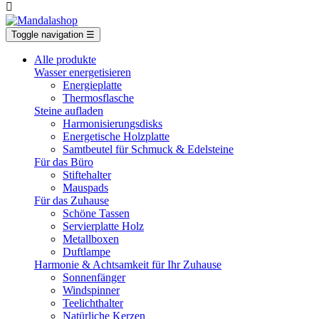

Toggle navigation
☰
Alle produkte
Wasser energetisieren
Energieplatte​
Thermosflasche
Steine aufladen
Harmonisierungsdisks
Energetische Holzplatte
Samtbeutel für Schmuck & Edelsteine
Für das Büro
Stiftehalter
Mauspads
Für das Zuhause
Schöne Tassen
Servierplatte Holz
Metallboxen
Duftlampe
Harmonie & Achtsamkeit für Ihr Zuhause
Sonnenfänger
Windspinner
Teelichthalter
Natürliche Kerzen