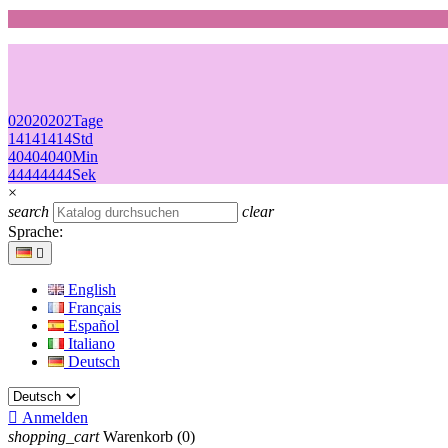
02
02
02
02
Tage
14
14
14
14
Std
40
40
40
40
Min
44
44
44
44
Sek
×
search
clear
Sprache:

English
Français
Español
Italiano
Deutsch

Anmelden
shopping_cart
Warenkorb
(0)