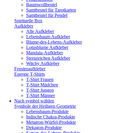
Baumwollbeutel
Samtbeutel für Tarotkarten
Samtbeutel für Pendel
Spirituelle Box
Aufkleber
Alle Aufkleber
Lebensbaum Aufkleber
Blume-des-Lebens-Aufkleber
Lotusblume Aufkleber
Mandala-Aufkleber
Sternzeichen Aufkleber
Witchy Aufkleber
Fensteraufkleber
Energie T-Shirts
T-Shirt Frauen
T-Shirt Mädchen
T-Shirt Jungen
T-Shirt Männer
Nach symbol wählen
Symbole der Heiligen Geometrie
Lebensbaum-Produkte
Indische Chakra-Produkte
Metatron-Würfel-Produkte
Dekagon-Produkte
Samen-des-Lebens-Produkte