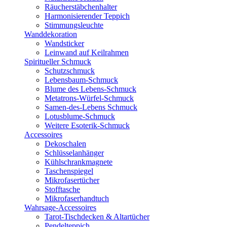
Räucherstäbchenhalter
Harmonisierender Teppich
Stimmungsleuchte
Wanddekoration
Wandsticker
Leinwand auf Keilrahmen
Spiritueller Schmuck
Schutzschmuck
Lebensbaum-Schmuck
Blume des Lebens-Schmuck
Metatrons-Würfel-Schmuck
Samen-des-Lebens Schmuck
Lotusblume-Schmuck
Weitere Esoterik-Schmuck
Accessoires
Dekoschalen
Schlüsselanhänger
Kühlschrankmagnete
Taschenspiegel
Mikrofasertücher
Stofftasche
Mikrofaserhandtuch
Wahrsage-Accessoires
Tarot-Tischdecken & Altartücher
Pendelteppich