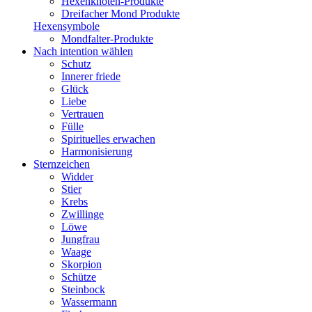
Hexenknoten-Produkte
Dreifacher Mond Produkte
Hexensymbole
Mondfalter-Produkte
Nach intention wählen
Schutz
Innerer friede
Glück
Liebe
Vertrauen
Fülle
Spirituelles erwachen
Harmonisierung
Sternzeichen
Widder
Stier
Krebs
Zwillinge
Löwe
Jungfrau
Waage
Skorpion
Schütze
Steinbock
Wassermann