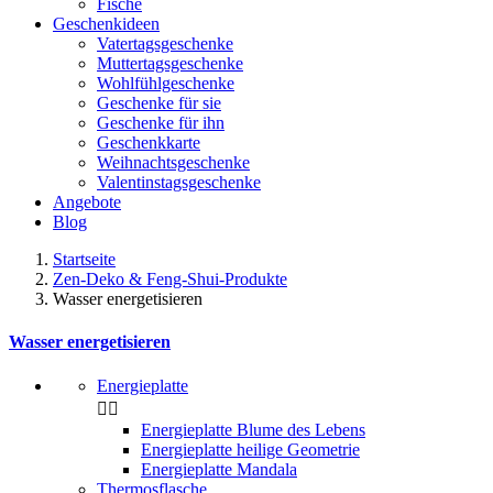
Fische
Geschenkideen
Vatertagsgeschenke
Muttertagsgeschenke
Wohlfühlgeschenke
Geschenke für sie
Geschenke für ihn
Geschenkkarte
Weihnachtsgeschenke
Valentinstagsgeschenke
Angebote
Blog
Startseite
Zen-Deko & Feng-Shui-Produkte
Wasser energetisieren
Wasser energetisieren
Energieplatte​


Energieplatte Blume des Lebens
Energieplatte heilige Geometrie
Energieplatte Mandala
Thermosflasche