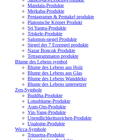
Mandala-Produkte
Merkaba-Produkte
Pentagramm & Pentakel produkte
Platonische Körper Produkt
Sri Yantra-Produkte
Triskele-Produkte
Salomon-siegel Produkte
Siegel der 7 Erzengel produkte
Nazar Boncuk Produkte
Tetragrammaton produkte
Blume des Lebens symbol​
Blume des Lebens aus Holz
Blume des Lebens aus Glas
Blume des Lebens Wanddeko
Blume des Lebens untersetzer
Zen-Symbole
Buddha-Produkte
Lotusblume-Produkte
Aum-Om-Produkte
Yin-Yang-Produkte
Unendlichkeitszeichen-Produkte
Unalome-Produkte
Wicca-Symbole
Triquetra-Produkte