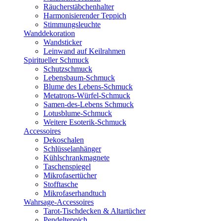
Räucherstäbchenhalter
Harmonisierender Teppich
Stimmungsleuchte
Wanddekoration
Wandsticker
Leinwand auf Keilrahmen
Spiritueller Schmuck
Schutzschmuck
Lebensbaum-Schmuck
Blume des Lebens-Schmuck
Metatrons-Würfel-Schmuck
Samen-des-Lebens Schmuck
Lotusblume-Schmuck
Weitere Esoterik-Schmuck
Accessoires
Dekoschalen
Schlüsselanhänger
Kühlschrankmagnete
Taschenspiegel
Mikrofasertücher
Stofftasche
Mikrofaserhandtuch
Wahrsage-Accessoires
Tarot-Tischdecken & Altartücher
Pendelteppich