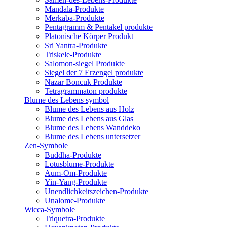
Mandala-Produkte
Merkaba-Produkte
Pentagramm & Pentakel produkte
Platonische Körper Produkt
Sri Yantra-Produkte
Triskele-Produkte
Salomon-siegel Produkte
Siegel der 7 Erzengel produkte
Nazar Boncuk Produkte
Tetragrammaton produkte
Blume des Lebens symbol​
Blume des Lebens aus Holz
Blume des Lebens aus Glas
Blume des Lebens Wanddeko
Blume des Lebens untersetzer
Zen-Symbole
Buddha-Produkte
Lotusblume-Produkte
Aum-Om-Produkte
Yin-Yang-Produkte
Unendlichkeitszeichen-Produkte
Unalome-Produkte
Wicca-Symbole
Triquetra-Produkte