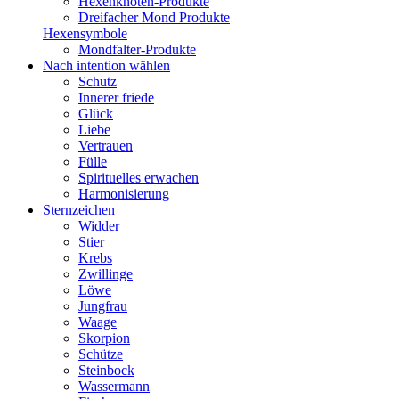
Hexenknoten-Produkte
Dreifacher Mond Produkte
Hexensymbole
Mondfalter-Produkte
Nach intention wählen
Schutz
Innerer friede
Glück
Liebe
Vertrauen
Fülle
Spirituelles erwachen
Harmonisierung
Sternzeichen
Widder
Stier
Krebs
Zwillinge
Löwe
Jungfrau
Waage
Skorpion
Schütze
Steinbock
Wassermann