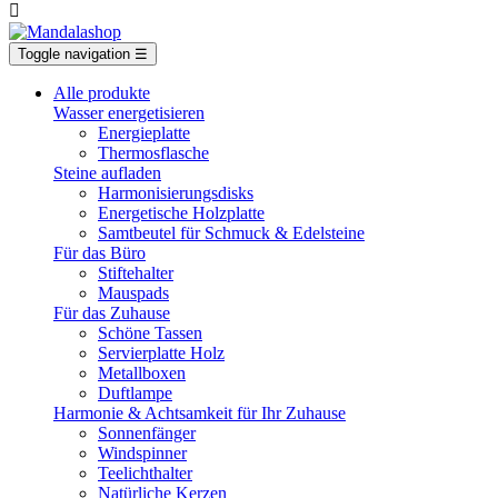

Toggle navigation
☰
Alle produkte
Wasser energetisieren
Energieplatte​
Thermosflasche
Steine aufladen
Harmonisierungsdisks
Energetische Holzplatte
Samtbeutel für Schmuck & Edelsteine
Für das Büro
Stiftehalter
Mauspads
Für das Zuhause
Schöne Tassen
Servierplatte Holz
Metallboxen
Duftlampe
Harmonie & Achtsamkeit für Ihr Zuhause
Sonnenfänger
Windspinner
Teelichthalter
Natürliche Kerzen