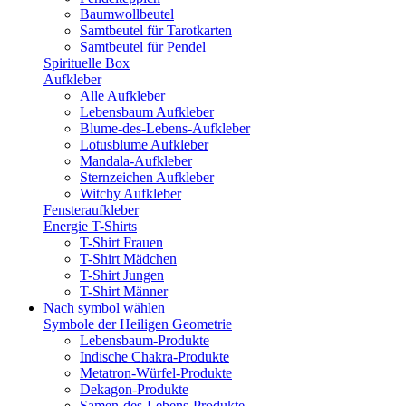
Baumwollbeutel
Samtbeutel für Tarotkarten
Samtbeutel für Pendel
Spirituelle Box
Aufkleber
Alle Aufkleber
Lebensbaum Aufkleber
Blume-des-Lebens-Aufkleber
Lotusblume Aufkleber
Mandala-Aufkleber
Sternzeichen Aufkleber
Witchy Aufkleber
Fensteraufkleber
Energie T-Shirts
T-Shirt Frauen
T-Shirt Mädchen
T-Shirt Jungen
T-Shirt Männer
Nach symbol wählen
Symbole der Heiligen Geometrie
Lebensbaum-Produkte
Indische Chakra-Produkte
Metatron-Würfel-Produkte
Dekagon-Produkte
Samen-des-Lebens-Produkte