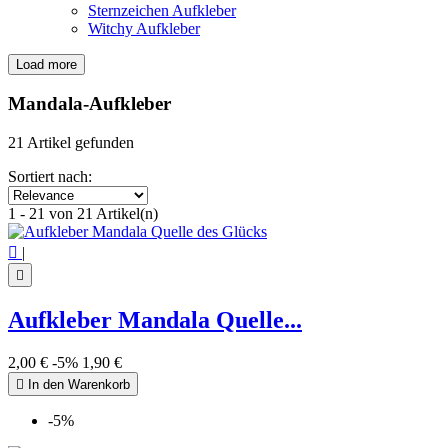
Sternzeichen Aufkleber
Witchy Aufkleber
Load more
Filters:
Clear
Mandala-Aufkleber
Price
€
€
21 Artikel gefunden
Symbol
Sortiert nach:
Mandala
21
1 - 21 von 21 Artikel(n)
View products
21

|

Aufkleber Mandala Quelle...
2,00 €
-5%
1,90 €

In den Warenkorb
-5%