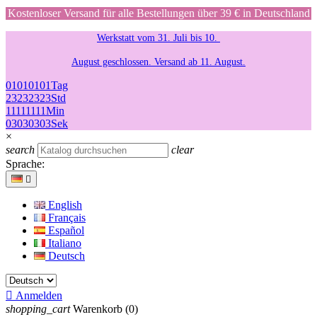
Kostenloser Versand für alle Bestellungen über 39 € in Deutschland
Werkstatt vom 31. Juli bis 10.
August geschlossen. Versand ab 11. August.
01
01
01
01
Tag
23
23
23
23
Std
11
11
11
11
Min
03
03
03
03
Sek
×
search
clear
Sprache:

English
Français
Español
Italiano
Deutsch

Anmelden
shopping_cart
Warenkorb
(0)