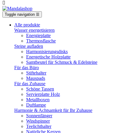

Toggle navigation
☰
Alle produkte
Wasser energetisieren
Energieplatte​
Thermosflasche
Steine aufladen
Harmonisierungsdisks
Energetische Holzplatte
Samtbeutel für Schmuck & Edelsteine
Für das Büro
Stiftehalter
Mauspads
Für das Zuhause
Schöne Tassen
Servierplatte Holz
Metallboxen
Duftlampe
Harmonie & Achtsamkeit für Ihr Zuhause
Sonnenfänger
Windspinner
Teelichthalter
Natürliche Kerzen