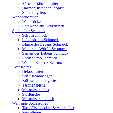
Räucherstäbchenhalter
Harmonisierender Teppich
Stimmungsleuchte
Wanddekoration
Wandsticker
Leinwand auf Keilrahmen
Spiritueller Schmuck
Schutzschmuck
Lebensbaum-Schmuck
Blume des Lebens-Schmuck
Metatrons-Würfel-Schmuck
Samen-des-Lebens Schmuck
Lotusblume-Schmuck
Weitere Esoterik-Schmuck
Accessoires
Dekoschalen
Schlüsselanhänger
Kühlschrankmagnete
Taschenspiegel
Mikrofasertücher
Stofftasche
Mikrofaserhandtuch
Wahrsage-Accessoires
Tarot-Tischdecken & Altartücher
Pendelteppich