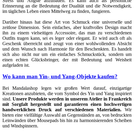
Stress und Ängste abzubauen. Es kann auch als persönliche
Erinnerung an die Bedeutung der Dualität und die Notwendigkeit,
im täglichen Leben einen Mittelweg zu finden, fungieren.
Darüber hinaus hat diese Art von Schmuck eine universelle und
zeitlose Dimension. Sein einfaches, aber kraftvolles Design macht
ihn zu einem vielseitigen Accessoire, das man zu verschiedenen
Outfits tragen kann, sei es leger oder elegant. Er wird auch oft als
Geschenk überreicht und zeugt von einer wohlwollenden Absicht
und dem Wunsch nach Harmonie für den Beschenkten. Es handelt
sich also nicht nur um ein einfaches Schmuckstück, sondern um
einen echten Glücksbringer, der mit Bedeutung und Weisheit
aufgeladen ist.
Wo kann man Yin- und Yang-Objekte kaufen?
Bei Mandalashop legen wir großen Wert darauf, einzigartige
Kreationen anzubieten, die vom Symbol des Yin und Yang inspiriert
sind.
Unsere Produkte werden in unserem Atelier in Frankreich
mit Sorgfalt hergestellt und garantieren einen hochwertigen
handwerklichen Druck auf verschiedenen Materialien.
Wir
bieten eine vielfältige Auswahl an Gegenständen an, von bedruckten
Leinwänden über Mousepads bis hin zu harmonisierenden Scheiben
und Windspinnern.