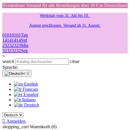
Kostenloser Versand für alle Bestellungen über 39 € in Deutschland
Werkstatt vom 31. Juli bis 10.
August geschlossen. Versand ab 11. August.
01
01
01
01
Tag
14
14
14
14
Std
23
23
23
23
Min
32
32
32
32
Sek
×
search
clear
Sprache:

English
Français
Español
Italiano
Deutsch

Anmelden
shopping_cart
Warenkorb
(0)