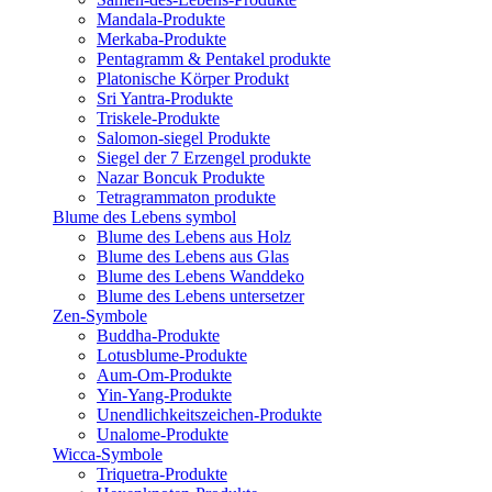
Mandala-Produkte
Merkaba-Produkte
Pentagramm & Pentakel produkte
Platonische Körper Produkt
Sri Yantra-Produkte
Triskele-Produkte
Salomon-siegel Produkte
Siegel der 7 Erzengel produkte
Nazar Boncuk Produkte
Tetragrammaton produkte
Blume des Lebens symbol​
Blume des Lebens aus Holz
Blume des Lebens aus Glas
Blume des Lebens Wanddeko
Blume des Lebens untersetzer
Zen-Symbole
Buddha-Produkte
Lotusblume-Produkte
Aum-Om-Produkte
Yin-Yang-Produkte
Unendlichkeitszeichen-Produkte
Unalome-Produkte
Wicca-Symbole
Triquetra-Produkte