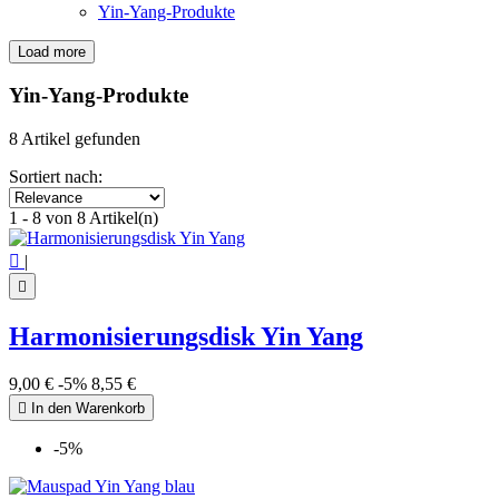
Yin-Yang-Produkte
Load more
Filters:
Clear
Yin-Yang-Produkte
Price
€
€
8 Artikel gefunden
Symbol
Sortiert nach:
Yin Yang
8
1 - 8 von 8 Artikel(n)
View products
8

|

Harmonisierungsdisk Yin Yang
9,00 €
-5%
8,55 €

In den Warenkorb
-5%