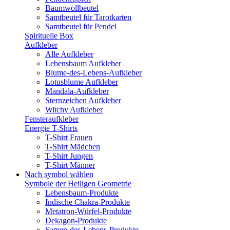
Baumwollbeutel
Samtbeutel für Tarotkarten
Samtbeutel für Pendel
Spirituelle Box
Aufkleber
Alle Aufkleber
Lebensbaum Aufkleber
Blume-des-Lebens-Aufkleber
Lotusblume Aufkleber
Mandala-Aufkleber
Sternzeichen Aufkleber
Witchy Aufkleber
Fensteraufkleber
Energie T-Shirts
T-Shirt Frauen
T-Shirt Mädchen
T-Shirt Jungen
T-Shirt Männer
Nach symbol wählen
Symbole der Heiligen Geometrie
Lebensbaum-Produkte
Indische Chakra-Produkte
Metatron-Würfel-Produkte
Dekagon-Produkte
Samen-des-Lebens-Produkte