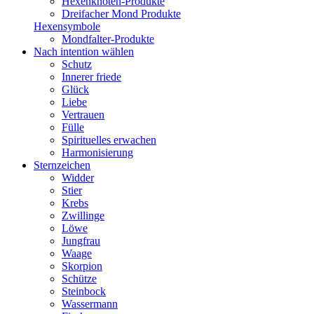
Hexenknoten-Produkte
Dreifacher Mond Produkte
Hexensymbole
Mondfalter-Produkte
Nach intention wählen
Schutz
Innerer friede
Glück
Liebe
Vertrauen
Fülle
Spirituelles erwachen
Harmonisierung
Sternzeichen
Widder
Stier
Krebs
Zwillinge
Löwe
Jungfrau
Waage
Skorpion
Schütze
Steinbock
Wassermann