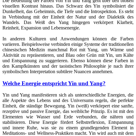
Die Bedeutung der Farben von Yin und Yang geht über den bloßen
visuellen Kontrast hinaus. Das Schwarz des Yin symbolisiert die
Dunkelheit, das Geheimnis, die Tiefe und die Introspektion. Es steht
in Verbindung mit der Einheit der Natur und der Dialektik des
Wandels. Das Weiß des Yang hingegen verkörpert Klarheit,
Reinheit, Expansion und Lebensenergie.
In anderen Kulturen und Anwendungen können die Farben
variieren. Beispielsweise verbinden einige Systeme der traditionellen
chinesischen Medizin manchmal Rot mit Yang, um Wärme und
Aktivität zu repräsentieren, und Blau oder Grün mit Yin, um Kälte
und Entspannung zu suggerieren. Ebenso können diese Farben in
den Kampfkünsten und der taoistischen Philosophie je nach ihrer
symbolischen Interpretation subtilere Nuancen annehmen.
Welche Energie entspricht Yin und Yang?
Yin und Yang manifestieren sich als unterschiedliche Energien, die
alle Aspekte des Lebens und des Universums regeln, die perfekte
Einheit, die ständige Bewegung. Yin (weiß) verkörpert eine sanfte,
rezeptive und passive Energie, das weibliche Prinzip. Es ist mit den
Elementen wie Wasser und Erde verbunden, die nähren und
stabilisieren. Diese Energie fördert Selbstreflexion, Entspannung
und innere Ruhe, was sie zu einem grundlegenden Element in
Meditations- und Wellness-Praktiken macht. Yin wird auch mit dem