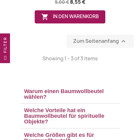
8,55 €
9,00 €

IN DEN WARENKORB
R
Zum Seitenanfang

F
I
L
T
E
Showing 1 - 3 of 3 items
Warum einen Baumwollbeutel
wählen?
Welche Vorteile hat ein
Baumwollbeutel für spirituelle
Objekte?
Welche Größen gibt es für