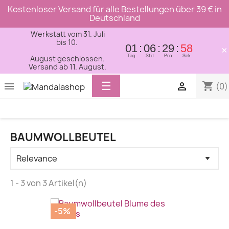
Kostenloser Versand für alle Bestellungen über 39 € in
Deutschland
Werkstatt vom 31. Juli
bis 10.
01
06
29
58
×
Tag
Std
Pro
Sek
August geschlossen.
Versand ab 11. August.
Toggle
☰
shopping_cart


(0)
navigation
BAUMWOLLBEUTEL
1 - 3 von 3 Artikel(n)
-5%