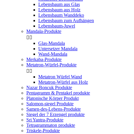
Lebensbaum aus Glas
Lebensbaum aus Holz
Lebensbaum Wanddeko
Lebensbaum zum Aufhängen
Lebensbaum-Juwel
Mandala-Produkte


Glas-Mandala
Untersetzer Mandala
Wand-Mandala
Merkaba-Produkte
Metatron-Würfel-Produkte


Metatron Würfel Wand
Metatron-Würfel aus Holz
Nazar Boncuk Produkte
Pentagramm & Pentakel produkte
Platonische Körper Produkt
Salomon-siegel Produkte
Samen-des-Lebens-Produkte
Siegel der 7 Erzengel produkte
Sri Yantra-Produkte
Tetragrammaton produkte
Triskele-Produkte