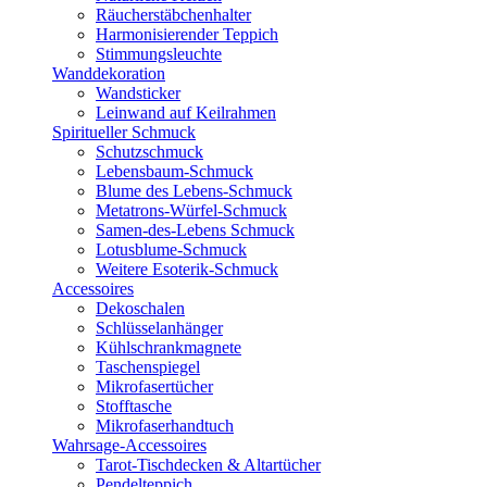
Räucherstäbchenhalter
Harmonisierender Teppich
Stimmungsleuchte
Wanddekoration
Wandsticker
Leinwand auf Keilrahmen
Spiritueller Schmuck
Schutzschmuck
Lebensbaum-Schmuck
Blume des Lebens-Schmuck
Metatrons-Würfel-Schmuck
Samen-des-Lebens Schmuck
Lotusblume-Schmuck
Weitere Esoterik-Schmuck
Accessoires
Dekoschalen
Schlüsselanhänger
Kühlschrankmagnete
Taschenspiegel
Mikrofasertücher
Stofftasche
Mikrofaserhandtuch
Wahrsage-Accessoires
Tarot-Tischdecken & Altartücher
Pendelteppich