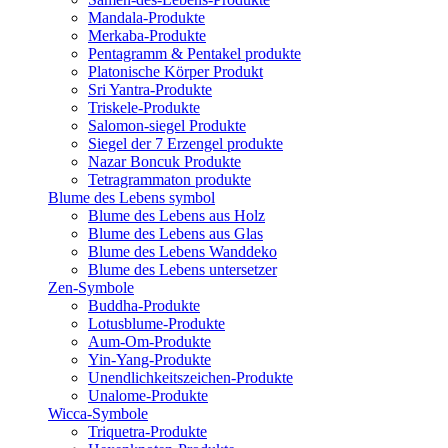
Mandala-Produkte
Merkaba-Produkte
Pentagramm & Pentakel produkte
Platonische Körper Produkt
Sri Yantra-Produkte
Triskele-Produkte
Salomon-siegel Produkte
Siegel der 7 Erzengel produkte
Nazar Boncuk Produkte
Tetragrammaton produkte
Blume des Lebens symbol​
Blume des Lebens aus Holz
Blume des Lebens aus Glas
Blume des Lebens Wanddeko
Blume des Lebens untersetzer
Zen-Symbole
Buddha-Produkte
Lotusblume-Produkte
Aum-Om-Produkte
Yin-Yang-Produkte
Unendlichkeitszeichen-Produkte
Unalome-Produkte
Wicca-Symbole
Triquetra-Produkte