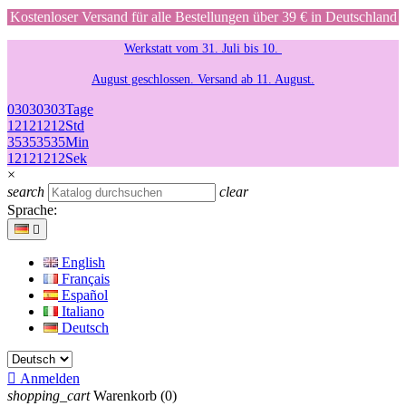
Kostenloser Versand für alle Bestellungen über 39 € in Deutschland
Werkstatt vom 31. Juli bis 10.
August geschlossen. Versand ab 11. August.
03
03
03
03
Tage
12
12
12
12
Std
35
35
35
35
Min
12
12
12
12
Sek
×
search
clear
Sprache:

English
Français
Español
Italiano
Deutsch

Anmelden
shopping_cart
Warenkorb
(0)