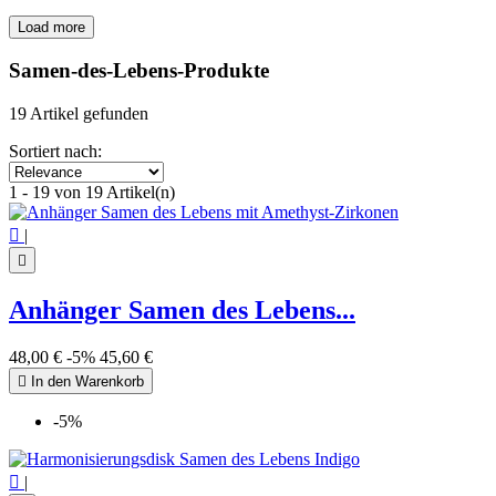
Load more
Filters:
Clear
Samen-des-Lebens-Produkte
Price
€
€
19 Artikel gefunden
Symbol
Sortiert nach:
Baum des Lebens
1
1 - 19 von 19 Artikel(n)
Samen des Lebens
18
View products
19

|

Anhänger Samen des Lebens...
48,00 €
-5%
45,60 €

In den Warenkorb
-5%

|