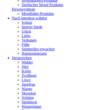
Hexenknoten-Produkte
Dreifacher Mond Produkte
Hexensymbole
Mondfalter-Produkte
Nach intention wählen
Schutz
Innerer friede
Glück
Liebe
Vertrauen
Fülle
Spirituelles erwachen
Harmonisierung
Sternzeichen
Widder
Stier
Krebs
Zwillinge
Löwe
Jungfrau
Waage
Skorpion
Schütze
Steinbock
Wassermann