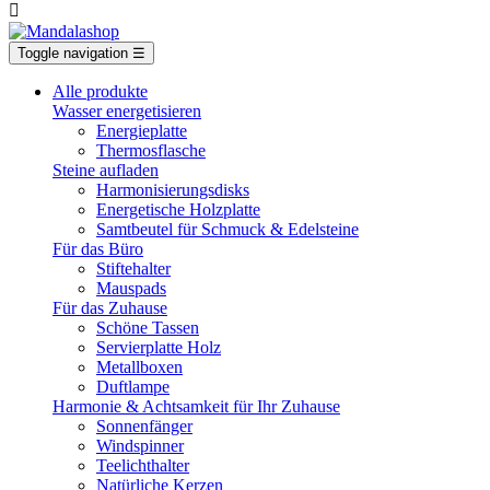

Toggle navigation
☰
Alle produkte
Wasser energetisieren
Energieplatte​
Thermosflasche
Steine aufladen
Harmonisierungsdisks
Energetische Holzplatte
Samtbeutel für Schmuck & Edelsteine
Für das Büro
Stiftehalter
Mauspads
Für das Zuhause
Schöne Tassen
Servierplatte Holz
Metallboxen
Duftlampe
Harmonie & Achtsamkeit für Ihr Zuhause
Sonnenfänger
Windspinner
Teelichthalter
Natürliche Kerzen