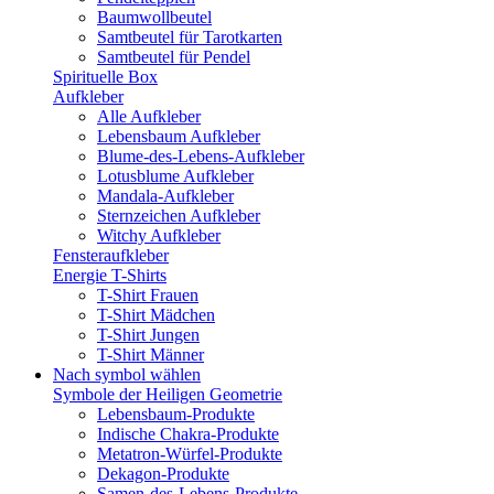
Baumwollbeutel
Samtbeutel für Tarotkarten
Samtbeutel für Pendel
Spirituelle Box
Aufkleber
Alle Aufkleber
Lebensbaum Aufkleber
Blume-des-Lebens-Aufkleber
Lotusblume Aufkleber
Mandala-Aufkleber
Sternzeichen Aufkleber
Witchy Aufkleber
Fensteraufkleber
Energie T-Shirts
T-Shirt Frauen
T-Shirt Mädchen
T-Shirt Jungen
T-Shirt Männer
Nach symbol wählen
Symbole der Heiligen Geometrie
Lebensbaum-Produkte
Indische Chakra-Produkte
Metatron-Würfel-Produkte
Dekagon-Produkte
Samen-des-Lebens-Produkte