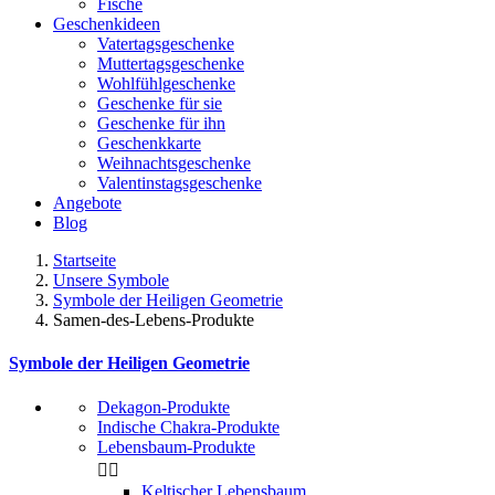
Fische
Geschenkideen
Vatertagsgeschenke
Muttertagsgeschenke
Wohlfühlgeschenke
Geschenke für sie
Geschenke für ihn
Geschenkkarte
Weihnachtsgeschenke
Valentinstagsgeschenke
Angebote
Blog
Startseite
Unsere Symbole
Symbole der Heiligen Geometrie
Samen-des-Lebens-Produkte
Symbole der Heiligen Geometrie
Dekagon-Produkte
Indische Chakra-Produkte
Lebensbaum-Produkte


Keltischer Lebensbaum