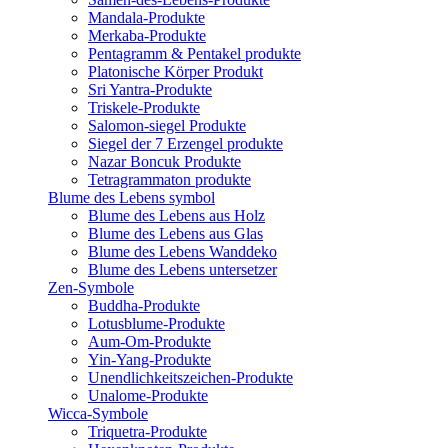
Mandala-Produkte
Merkaba-Produkte
Pentagramm & Pentakel produkte
Platonische Körper Produkt
Sri Yantra-Produkte
Triskele-Produkte
Salomon-siegel Produkte
Siegel der 7 Erzengel produkte
Nazar Boncuk Produkte
Tetragrammaton produkte
Blume des Lebens symbol​
Blume des Lebens aus Holz
Blume des Lebens aus Glas
Blume des Lebens Wanddeko
Blume des Lebens untersetzer
Zen-Symbole
Buddha-Produkte
Lotusblume-Produkte
Aum-Om-Produkte
Yin-Yang-Produkte
Unendlichkeitszeichen-Produkte
Unalome-Produkte
Wicca-Symbole
Triquetra-Produkte