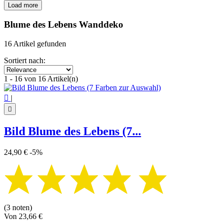
Load more
Filters:
Clear
Blume des Lebens Wanddeko
Price
€
€
16 Artikel gefunden
Symbol
Sortiert nach:
Blume des Lebens
16
1 - 16 von 16 Artikel(n)
View products
16

|

Bild Blume des Lebens (7...
24,90 €
-5%
(3 noten)
Von
23,66 €