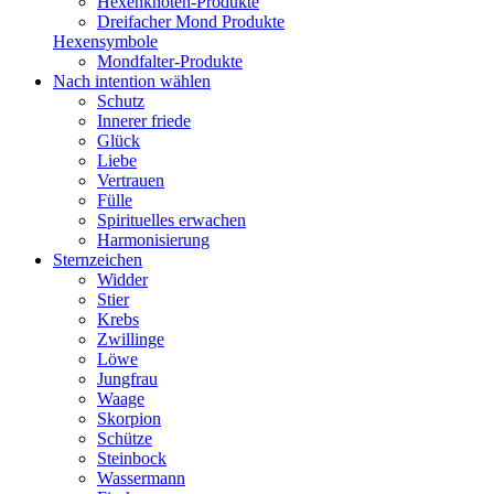
Hexenknoten-Produkte
Dreifacher Mond Produkte
Hexensymbole
Mondfalter-Produkte
Nach intention wählen
Schutz
Innerer friede
Glück
Liebe
Vertrauen
Fülle
Spirituelles erwachen
Harmonisierung
Sternzeichen
Widder
Stier
Krebs
Zwillinge
Löwe
Jungfrau
Waage
Skorpion
Schütze
Steinbock
Wassermann