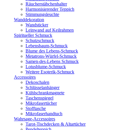
Räucherstäbchenhalter
Harmonisierender Teppich
Stimmungsleuchte
Wanddekoration
Wandsticker
Leinwand auf Keilrahmen
Spiritueller Schmuck
Schutzschmuck
Lebensbaum-Schmuck
Blume des Lebens-Schmuck
Metatrons-Würfel-Schmuck
Samen-des-Lebens Schmuck
Lotusblume-Schmuck
Weitere Esoterik-Schmuck
Accessoires
Dekoschalen
Schlüsselanhänger
Kühlschrankmagnete
Taschenspiegel
Mikrofasertücher
Stofftasche
Mikrofaserhandtuch
Wahrsage-Accessoires
Tarot-Tischdecken & Altartücher
Pendelteppich