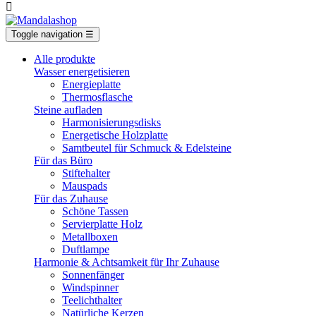

Toggle navigation
☰
Alle produkte
Wasser energetisieren
Energieplatte​
Thermosflasche
Steine aufladen
Harmonisierungsdisks
Energetische Holzplatte
Samtbeutel für Schmuck & Edelsteine
Für das Büro
Stiftehalter
Mauspads
Für das Zuhause
Schöne Tassen
Servierplatte Holz
Metallboxen
Duftlampe
Harmonie & Achtsamkeit für Ihr Zuhause
Sonnenfänger
Windspinner
Teelichthalter
Natürliche Kerzen