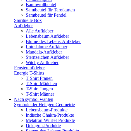
Baumwollbeutel
Samtbeutel für Tarotkarten
Samtbeutel für Pendel
Spirituelle Box
Aufkleber
Alle Aufkleber
Lebensbaum Aufkleber
Blume-des-Lebens-Aufkleber
Lotusblume Aufkleber
Mandala-Aufkleber
Sternzeichen Aufkleber
Witchy Aufkleber
Fensteraufkleber
Energie T-Shirts
T-Shirt Frauen
T-Shirt Mädchen
T-Shirt Jungen
T-Shirt Männer
Nach symbol wählen
Symbole der Heiligen Geometrie
Lebensbaum-Produkte
Indische Chakra-Produkte
Metatron-Würfel-Produkte
Dekagon-Produkte
Samen-des-Lebens-Produkte