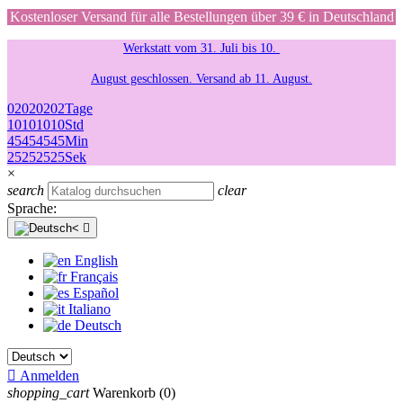
Kostenloser Versand für alle Bestellungen über 39 € in Deutschland
Werkstatt vom 31. Juli bis 10.
August geschlossen. Versand ab 11. August.
02
02
02
02
Tage
10
10
10
10
Std
45
45
45
45
Min
25
25
25
25
Sek
×
search
clear
Sprache:

English
Français
Español
Italiano
Deutsch

Anmelden
shopping_cart
Warenkorb
(0)