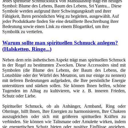
Jedes spirituelle Schmuckstück von Mandalashop trägt ein heiliges
Symbol: Blume des Lebens, Baum des Lebens, Sri Yantra... Diese
Symbole werden aufgrund ihrer Schwingungskraft und ihrer
Fähigkeit, Ihren persönlichen Weg zu begleiten, ausgewählt. Auf
jeder Produktkarte finden Sie eine detaillierte Beschreibung ihrer
Bedeutung sowie einen Link zu einem Blogartikel, um ihre
Symbolik zu vertiefen.
Warum sollte man spirituellen Schmuck anlegen?
(1 note)
(Halsketten, Ringe...)
Neben dem rein ästhetischen Aspekt trägt man spirituellen Schmuck
in der Regel zu bestimmten Zwecken. Diese Accessoires sind mit
Symbolen (die Blume des Lebens, der Baum des Lebens, die
Lotusblüte oder der Würfel des Metatron, um nur einige zu nennen)
mit tieferen Bedeutungen aufgeladen, die Ihre persönliche Energie
unterstützen und stärken sollen. Sie können Ihnen helfen, schöne
Tugenden im Alltag zu kultivieren, wie z. B. inneren Frieden,
Schutz oder Liebe.
Spiritueller Schmuck, ob als Anhänger, Armband, Ring oder
Ohrringe, hilft Ihnen, Ihre Energien zu harmonisieren, Ihre Chakren
auszugleichen oder sich mit größeren spirituellen Kräften zu
verbinden. Sie können wie Talismane oder Amulette wirken, indem
sie energetischen Schutz bieten oder positive Einflüsse anziehen.