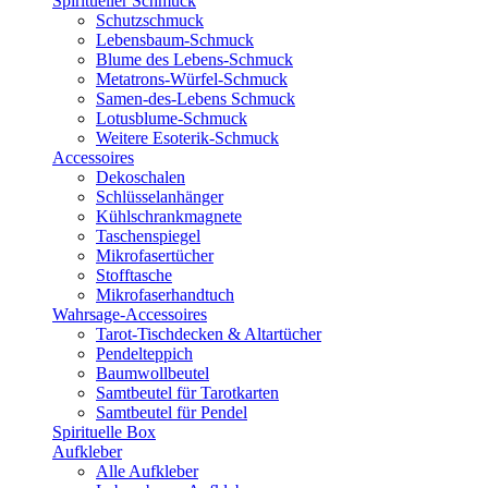
Spiritueller Schmuck
Schutzschmuck
Lebensbaum-Schmuck
Blume des Lebens-Schmuck
Metatrons-Würfel-Schmuck
Samen-des-Lebens Schmuck
Lotusblume-Schmuck
Weitere Esoterik-Schmuck
Accessoires
Dekoschalen
Schlüsselanhänger
Kühlschrankmagnete
Taschenspiegel
Mikrofasertücher
Stofftasche
Mikrofaserhandtuch
Wahrsage-Accessoires
Tarot-Tischdecken & Altartücher
Pendelteppich
Baumwollbeutel
Samtbeutel für Tarotkarten
Samtbeutel für Pendel
Spirituelle Box
Aufkleber
Alle Aufkleber