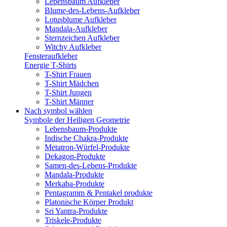
Lebensbaum Aufkleber
Blume-des-Lebens-Aufkleber
Lotusblume Aufkleber
Mandala-Aufkleber
Sternzeichen Aufkleber
Witchy Aufkleber
Fensteraufkleber
Energie T-Shirts
T-Shirt Frauen
T-Shirt Mädchen
T-Shirt Jungen
T-Shirt Männer
Nach symbol wählen
Symbole der Heiligen Geometrie
Lebensbaum-Produkte
Indische Chakra-Produkte
Metatron-Würfel-Produkte
Dekagon-Produkte
Samen-des-Lebens-Produkte
Mandala-Produkte
Merkaba-Produkte
Pentagramm & Pentakel produkte
Platonische Körper Produkt
Sri Yantra-Produkte
Triskele-Produkte