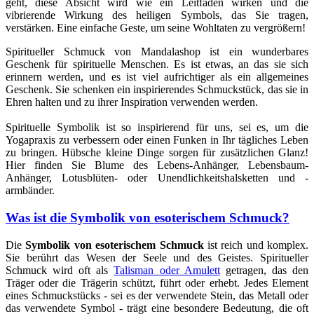
geht, diese Absicht wird wie ein Leitfaden wirken und die
vibrierende Wirkung des heiligen Symbols, das Sie tragen,
verstärken. Eine einfache Geste, um seine Wohltaten zu vergrößern!
Spiritueller Schmuck von Mandalashop ist ein wunderbares
Geschenk für spirituelle Menschen. Es ist etwas, an das sie sich
erinnern werden, und es ist viel aufrichtiger als ein allgemeines
Geschenk. Sie schenken ein inspirierendes Schmuckstück, das sie in
Ehren halten und zu ihrer Inspiration verwenden werden.
Spirituelle Symbolik ist so inspirierend für uns, sei es, um die
Yogapraxis zu verbessern oder einen Funken in Ihr tägliches Leben
zu bringen. Hübsche kleine Dinge sorgen für zusätzlichen Glanz!
Hier finden Sie Blume des Lebens-Anhänger, Lebensbaum-
Anhänger, Lotusblüten- oder Unendlichkeitshalsketten und -
armbänder.
Was ist die Symbolik von esoterischem Schmuck?
Die
Symbolik von esoterischem Schmuck
ist reich und komplex.
Sie berührt das Wesen der Seele und des Geistes. Spiritueller
Schmuck wird oft als
Talisman oder Amulett
getragen, das den
Träger oder die Trägerin schützt, führt oder erhebt. Jedes Element
eines Schmuckstücks - sei es der verwendete Stein, das Metall oder
das verwendete Symbol - trägt eine besondere Bedeutung, die oft