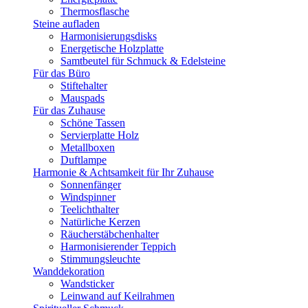
Thermosflasche
Steine aufladen
Harmonisierungsdisks
Energetische Holzplatte
Samtbeutel für Schmuck & Edelsteine
Für das Büro
Stiftehalter
Mauspads
Für das Zuhause
Schöne Tassen
Servierplatte Holz
Metallboxen
Duftlampe
Harmonie & Achtsamkeit für Ihr Zuhause
Sonnenfänger
Windspinner
Teelichthalter
Natürliche Kerzen
Räucherstäbchenhalter
Harmonisierender Teppich
Stimmungsleuchte
Wanddekoration
Wandsticker
Leinwand auf Keilrahmen