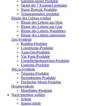
Salomon-siegel Produkte
Siegel der 7 Erzengel produkte
Nazar Boncuk Produkte
Tetragrammaton produkte
Blume des Lebens symbol​
Blume des Lebens aus Holz
Blume des Lebens aus Glas
Blume des Lebens Wanddeko
Blume des Lebens untersetzer
Zen-Symbole
Buddha-Produkte
Lotusblume-Produkte
Aum-Om-Produkte
Yin-Yang-Produkte
Unendlichkeitszeichen-Produkte
Unalome-Produkte
Wicca-Symbole
Triquetra-Produkte
Hexenknoten-Produkte
Dreifacher Mond Produkte
Hexensymbole
Mondfalter-Produkte
Nach intention wählen
Schutz
Innerer friede