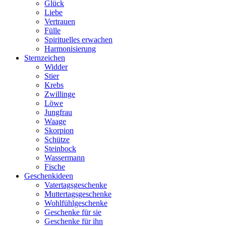
Glück
Liebe
Vertrauen
Fülle
Spirituelles erwachen
Harmonisierung
Sternzeichen
Widder
Stier
Krebs
Zwillinge
Löwe
Jungfrau
Waage
Skorpion
Schütze
Steinbock
Wassermann
Fische
Geschenkideen
Vatertagsgeschenke
Muttertagsgeschenke
Wohlfühlgeschenke
Geschenke für sie
Geschenke für ihn