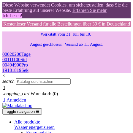
Diese Website verwendet Cookies, um sicherzustellen, dass Sie die
beste Erfahrung auf unserer Website.
Erfahren Sie mehr
Ich Lesen!
Kostenloser Versand für alle Bestellungen über 39 € in Deutschland
Werkstatt vom 31. Juli bis 10.
August geschlossen. Versand ab 11. August.
00
02
02
00
Tage
00
11
11
00
Std
00
49
49
00
Pro
18
17
17
18
Sek
×
search

shopping_cart
Warenkorb
(0)

Anmelden
Toggle navigation
☰
Alle produkte
Wasser energetisieren
Energieplatte​