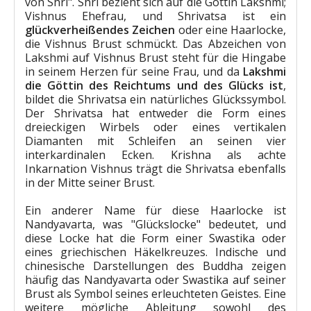
von Shri". Shri bezieht sich auf die Göttin Lakshmi;
Vishnus Ehefrau, und Shrivatsa ist ein
glückverheißendes Zeichen
oder eine Haarlocke,
die Vishnus Brust schmückt. Das Abzeichen von
Lakshmi auf Vishnus Brust steht für die Hingabe
in seinem Herzen für seine Frau, und da
Lakshmi
die Göttin des Reichtums und des Glücks ist
,
bildet die Shrivatsa ein natürliches Glückssymbol.
Der Shrivatsa hat entweder die Form eines
dreieckigen Wirbels oder eines vertikalen
Diamanten mit Schleifen an seinen vier
interkardinalen Ecken. Krishna als achte
Inkarnation Vishnus trägt die Shrivatsa ebenfalls
in der Mitte seiner Brust.
Ein anderer Name für diese Haarlocke ist
Nandyavarta, was "Glückslocke" bedeutet, und
diese Locke hat die Form einer Swastika oder
eines griechischen Häkelkreuzes. Indische und
chinesische Darstellungen des Buddha zeigen
häufig das Nandyavarta oder Swastika auf seiner
Brust als Symbol seines erleuchteten Geistes. Eine
weitere mögliche Ableitung sowohl des