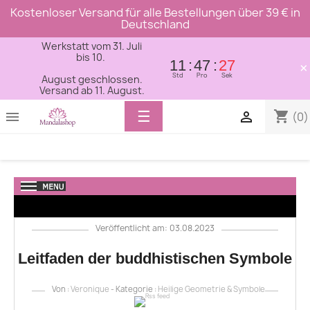
Kostenloser Versand für alle Bestellungen über 39 € in
Deutschland
Werkstatt vom 31. Juli
bis 10.
11
47
26
×
Std
Pro
Sek
August geschlossen.
Versand ab 11. August.
Toggle
☰
shopping_cart


(0)
navigation
Veröffentlicht am: 03.08.2023
Leitfaden der buddhistischen Symbole
Von :
Veronique
- Kategorie :
Heilige Geometrie & Symbole