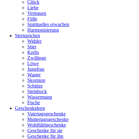
Glück
Liebe
Vertrauen
Fülle
Spirituelles erwachen
Harmonisierung
Sternzeichen
Widder
Stier
Krebs
Zwillinge
Löwe
Jungfrau
Waage
Skorpion
Schütze
Steinbock
Wassermann
Fische
Geschenkideen
Vatertagsgeschenke
Muttertagsgeschenke
Wohlfühlgeschenke
Geschenke für sie
Geschenke für ihn