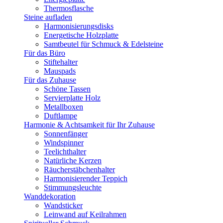
Thermosflasche
Steine aufladen
Harmonisierungsdisks
Energetische Holzplatte
Samtbeutel für Schmuck & Edelsteine
Für das Büro
Stiftehalter
Mauspads
Für das Zuhause
Schöne Tassen
Servierplatte Holz
Metallboxen
Duftlampe
Harmonie & Achtsamkeit für Ihr Zuhause
Sonnenfänger
Windspinner
Teelichthalter
Natürliche Kerzen
Räucherstäbchenhalter
Harmonisierender Teppich
Stimmungsleuchte
Wanddekoration
Wandsticker
Leinwand auf Keilrahmen