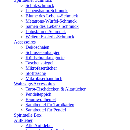
Spiritueller Schmuck
Schutzschmuck
Lebensbaum-Schmuck
Blume des Lebens-Schmuck
Metatrons-Würfel-Schmuck
Samen-des-Lebens Schmuck
Lotusblume-Schmuck
Weitere Esoterik-Schmuck
Accessoires
Dekoschalen
Schlüsselanhänger
Kühlschrankmagnete
Taschenspiegel
Mikrofasertücher
Stofftasche
Mikrofaserhandtuch
Wahrsage-Accessoires
Tarot-Tischdecken & Altartücher
Pendelteppich
Baumwollbeutel
Samtbeutel für Tarotkarten
Samtbeutel für Pendel
Spirituelle Box
Aufkleber
Alle Aufkleber