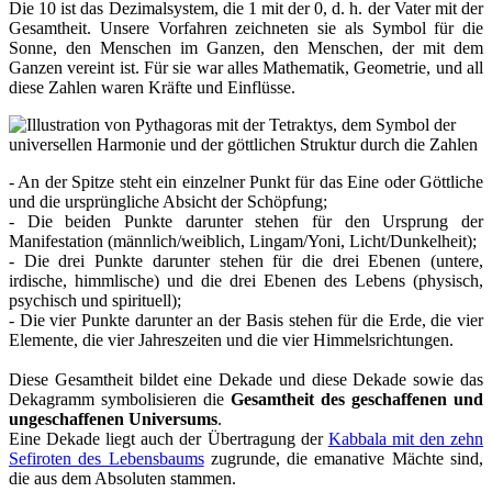
Die 10 ist das Dezimalsystem, die 1 mit der 0, d. h. der Vater mit der
Gesamtheit. Unsere Vorfahren zeichneten sie als Symbol für die
Sonne, den Menschen im Ganzen, den Menschen, der mit dem
Ganzen vereint ist. Für sie war alles Mathematik, Geometrie, und all
diese Zahlen waren Kräfte und Einflüsse.
- An der Spitze steht ein einzelner Punkt für das Eine oder Göttliche
und die ursprüngliche Absicht der Schöpfung;
- Die beiden Punkte darunter stehen für den Ursprung der
Manifestation (männlich/weiblich, Lingam/Yoni, Licht/Dunkelheit);
- Die drei Punkte darunter stehen für die drei Ebenen (untere,
irdische, himmlische) und die drei Ebenen des Lebens (physisch,
psychisch und spirituell);
- Die vier Punkte darunter an der Basis stehen für die Erde, die vier
Elemente, die vier Jahreszeiten und die vier Himmelsrichtungen.
Diese Gesamtheit bildet eine Dekade und diese Dekade sowie das
Dekagramm symbolisieren die
Gesamtheit des geschaffenen und
ungeschaffenen Universums
.
Eine Dekade liegt auch der Übertragung der
Kabbala mit den zehn
Sefiroten des Lebensbaums
zugrunde, die emanative Mächte sind,
die aus dem Absoluten stammen.