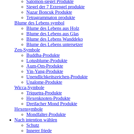
Salomon-siegel Produkte
Siegel der 7 Erzengel produkte
Nazar Boncuk Produkte
Tetragrammaton produkte
Blume des Lebens symbol​
Blume des Lebens aus Holz
Blume des Lebens aus Glas
Blume des Lebens Wanddeko
Blume des Lebens untersetzer
Zen-Symbole
Buddha-Produkte
Lotusblume-Produkte
Aum-Om-Produkte
Yin-Yang-Produkte
Unendlichkeitszeichen-Produkte
Unalome-Produkte
Wicca-Symbole
Triquetra-Produkte
Hexenknoten-Produkte
Dreifacher Mond Produkte
Hexensymbole
Mondfalter-Produkte
Nach intention wählen
Schutz
Innerer friede