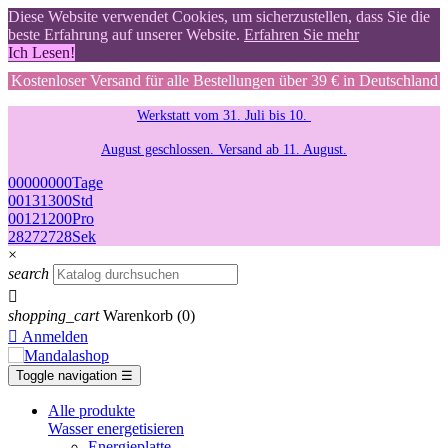
Diese Website verwendet Cookies, um sicherzustellen, dass Sie die
beste Erfahrung auf unserer Website.
Erfahren Sie mehr
Ich Lesen!
Kostenloser Versand für alle Bestellungen über 39 € in Deutschland
Werkstatt vom 31. Juli bis 10.
August geschlossen. Versand ab 11. August.
00
00
00
00
Tage
00
13
13
00
Std
00
12
12
00
Pro
27
26
26
27
Sek
×
search

shopping_cart
Warenkorb
(0)

Anmelden
Toggle navigation
☰
Alle produkte
Wasser energetisieren
Energieplatte​