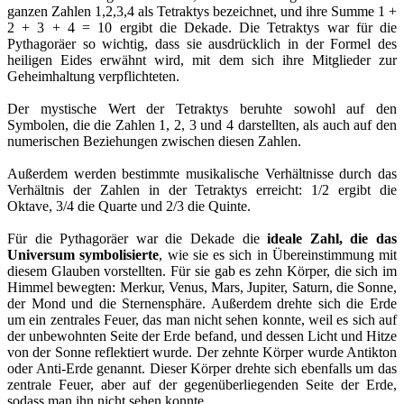
ganzen Zahlen 1,2,3,4 als Tetraktys bezeichnet, und ihre Summe 1 +
2 + 3 + 4 = 10 ergibt die Dekade. Die Tetraktys war für die
Pythagoräer so wichtig, dass sie ausdrücklich in der Formel des
heiligen Eides erwähnt wird, mit dem sich ihre Mitglieder zur
Geheimhaltung verpflichteten.
Der mystische Wert der Tetraktys beruhte sowohl auf den
Symbolen, die die Zahlen 1, 2, 3 und 4 darstellten, als auch auf den
numerischen Beziehungen zwischen diesen Zahlen.
Außerdem werden bestimmte musikalische Verhältnisse durch das
Verhältnis der Zahlen in der Tetraktys erreicht: 1/2 ergibt die
Oktave, 3/4 die Quarte und 2/3 die Quinte.
Für die Pythagoräer war die Dekade die
ideale Zahl, die das
Universum symbolisierte
, wie sie es sich in Übereinstimmung mit
diesem Glauben vorstellten. Für sie gab es zehn Körper, die sich im
Himmel bewegten: Merkur, Venus, Mars, Jupiter, Saturn, die Sonne,
der Mond und die Sternensphäre. Außerdem drehte sich die Erde
um ein zentrales Feuer, das man nicht sehen konnte, weil es sich auf
der unbewohnten Seite der Erde befand, und dessen Licht und Hitze
von der Sonne reflektiert wurde. Der zehnte Körper wurde Antikton
oder Anti-Erde genannt. Dieser Körper drehte sich ebenfalls um das
zentrale Feuer, aber auf der gegenüberliegenden Seite der Erde,
sodass man ihn nicht sehen konnte.