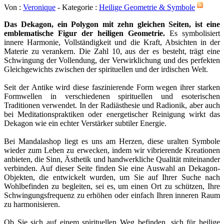
Von :
Veronique
- Kategorie :
Heilige Geometrie & Symbole
Das Dekagon, ein Polygon mit zehn gleichen Seiten, ist eine
emblematische Figur der heiligen Geometrie.
Es symbolisiert
innere Harmonie, Vollständigkeit und die Kraft, Absichten in der
Materie zu verankern. Die Zahl 10, aus der es besteht, trägt eine
Schwingung der Vollendung, der Verwirklichung und des perfekten
Gleichgewichts zwischen der spirituellen und der irdischen Welt.
Seit der Antike wird diese faszinierende Form wegen ihrer starken
Formwellen in verschiedenen spirituellen und esoterischen
Traditionen verwendet. In der Radiästhesie und Radionik, aber auch
bei Meditationspraktiken oder energetischer Reinigung wirkt das
Dekagon wie ein echter Verstärker subtiler Energie.
Bei Mandalashop liegt es uns am Herzen, diese uralten Symbole
wieder zum Leben zu erwecken, indem wir vibrierende Kreationen
anbieten, die Sinn, Ästhetik und handwerkliche Qualität miteinander
verbinden. Auf dieser Seite finden Sie eine Auswahl an Dekagon-
Objekten, die entwickelt wurden, um Sie auf Ihrer Suche nach
Wohlbefinden zu begleiten, sei es, um einen Ort zu schützen, Ihre
Schwingungsfrequenz zu erhöhen oder einfach Ihren inneren Raum
zu harmonisieren.
Ob Sie sich auf einem spirituellen Weg befinden, sich für heilige