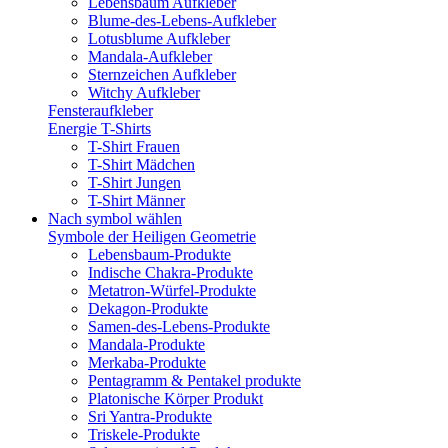
Lebensbaum Aufkleber
Blume-des-Lebens-Aufkleber
Lotusblume Aufkleber
Mandala-Aufkleber
Sternzeichen Aufkleber
Witchy Aufkleber
Fensteraufkleber
Energie T-Shirts
T-Shirt Frauen
T-Shirt Mädchen
T-Shirt Jungen
T-Shirt Männer
Nach symbol wählen
Symbole der Heiligen Geometrie
Lebensbaum-Produkte
Indische Chakra-Produkte
Metatron-Würfel-Produkte
Dekagon-Produkte
Samen-des-Lebens-Produkte
Mandala-Produkte
Merkaba-Produkte
Pentagramm & Pentakel produkte
Platonische Körper Produkt
Sri Yantra-Produkte
Triskele-Produkte