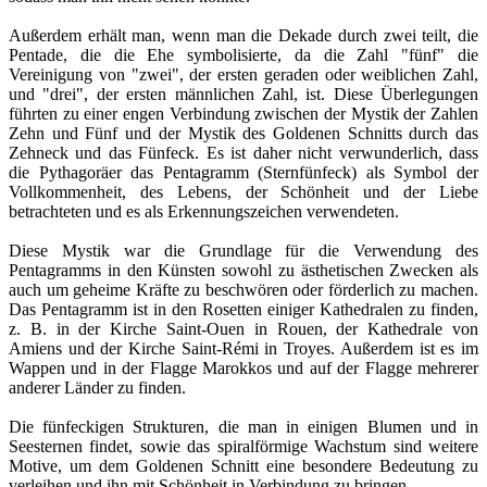
Außerdem erhält man, wenn man die Dekade durch zwei teilt, die
Pentade, die die Ehe symbolisierte, da die Zahl "fünf" die
Vereinigung von "zwei", der ersten geraden oder weiblichen Zahl,
und "drei", der ersten männlichen Zahl, ist. Diese Überlegungen
führten zu einer engen Verbindung zwischen der Mystik der Zahlen
Zehn und Fünf und der Mystik des Goldenen Schnitts durch das
Zehneck und das Fünfeck. Es ist daher nicht verwunderlich, dass
die Pythagoräer das Pentagramm (Sternfünfeck) als Symbol der
Vollkommenheit, des Lebens, der Schönheit und der Liebe
betrachteten und es als Erkennungszeichen verwendeten.
Diese Mystik war die Grundlage für die Verwendung des
Pentagramms in den Künsten sowohl zu ästhetischen Zwecken als
auch um geheime Kräfte zu beschwören oder förderlich zu machen.
Das Pentagramm ist in den Rosetten einiger Kathedralen zu finden,
z. B. in der Kirche Saint-Ouen in Rouen, der Kathedrale von
Amiens und der Kirche Saint-Rémi in Troyes. Außerdem ist es im
Wappen und in der Flagge Marokkos und auf der Flagge mehrerer
anderer Länder zu finden.
Die fünfeckigen Strukturen, die man in einigen Blumen und in
Seesternen findet, sowie das spiralförmige Wachstum sind weitere
Motive, um dem Goldenen Schnitt eine besondere Bedeutung zu
verleihen und ihn mit Schönheit in Verbindung zu bringen.