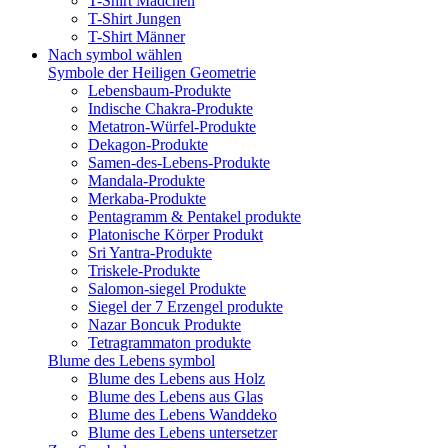
T-Shirt Mädchen
T-Shirt Jungen
T-Shirt Männer
Nach symbol wählen
Symbole der Heiligen Geometrie
Lebensbaum-Produkte
Indische Chakra-Produkte
Metatron-Würfel-Produkte
Dekagon-Produkte
Samen-des-Lebens-Produkte
Mandala-Produkte
Merkaba-Produkte
Pentagramm & Pentakel produkte
Platonische Körper Produkt
Sri Yantra-Produkte
Triskele-Produkte
Salomon-siegel Produkte
Siegel der 7 Erzengel produkte
Nazar Boncuk Produkte
Tetragrammaton produkte
Blume des Lebens symbol​
Blume des Lebens aus Holz
Blume des Lebens aus Glas
Blume des Lebens Wanddeko
Blume des Lebens untersetzer