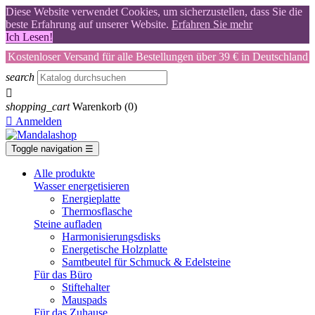
Diese Website verwendet Cookies, um sicherzustellen, dass Sie die
beste Erfahrung auf unserer Website.
Erfahren Sie mehr
Ich Lesen!
Kostenloser Versand für alle Bestellungen über 39 € in Deutschland
search

shopping_cart
Warenkorb
(0)

Anmelden
Toggle navigation
☰
Alle produkte
Wasser energetisieren
Energieplatte​
Thermosflasche
Steine aufladen
Harmonisierungsdisks
Energetische Holzplatte
Samtbeutel für Schmuck & Edelsteine
Für das Büro
Stiftehalter
Mauspads
Für das Zuhause