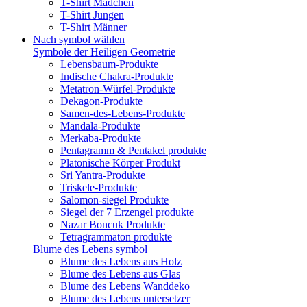
T-Shirt Mädchen
T-Shirt Jungen
T-Shirt Männer
Nach symbol wählen
Symbole der Heiligen Geometrie
Lebensbaum-Produkte
Indische Chakra-Produkte
Metatron-Würfel-Produkte
Dekagon-Produkte
Samen-des-Lebens-Produkte
Mandala-Produkte
Merkaba-Produkte
Pentagramm & Pentakel produkte
Platonische Körper Produkt
Sri Yantra-Produkte
Triskele-Produkte
Salomon-siegel Produkte
Siegel der 7 Erzengel produkte
Nazar Boncuk Produkte
Tetragrammaton produkte
Blume des Lebens symbol​
Blume des Lebens aus Holz
Blume des Lebens aus Glas
Blume des Lebens Wanddeko
Blume des Lebens untersetzer