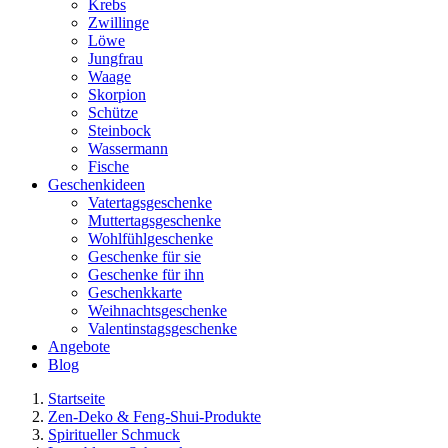
Krebs
Zwillinge
Löwe
Jungfrau
Waage
Skorpion
Schütze
Steinbock
Wassermann
Fische
Geschenkideen
Vatertagsgeschenke
Muttertagsgeschenke
Wohlfühlgeschenke
Geschenke für sie
Geschenke für ihn
Geschenkkarte
Weihnachtsgeschenke
Valentinstagsgeschenke
Angebote
Blog
Startseite
Zen-Deko & Feng-Shui-Produkte
Spiritueller Schmuck