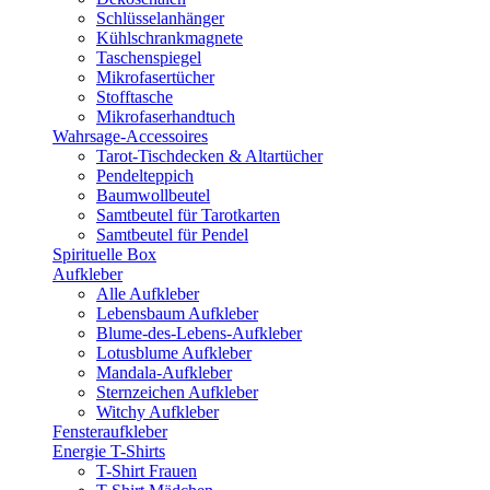
Schlüsselanhänger
Kühlschrankmagnete
Taschenspiegel
Mikrofasertücher
Stofftasche
Mikrofaserhandtuch
Wahrsage-Accessoires
Tarot-Tischdecken & Altartücher
Pendelteppich
Baumwollbeutel
Samtbeutel für Tarotkarten
Samtbeutel für Pendel
Spirituelle Box
Aufkleber
Alle Aufkleber
Lebensbaum Aufkleber
Blume-des-Lebens-Aufkleber
Lotusblume Aufkleber
Mandala-Aufkleber
Sternzeichen Aufkleber
Witchy Aufkleber
Fensteraufkleber
Energie T-Shirts
T-Shirt Frauen