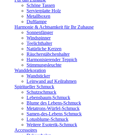
Schöne Tassen
Servierplatte Holz
Metallboxen
Duftlampe
Harmonie & Achtsamkeit für Ihr Zuhause
Sonnenfänger
Windspinner
Teelichthalter
Natürliche Kerzen
Räucherstäbchenhalter
Harmonisierender Teppich
Stimmungsleuchte
Wanddekoration
Wandsticker
Leinwand auf Keilrahmen
Spiritueller Schmuck
Schutzschmuck
Lebensbaum-Schmuck
Blume des Lebens-Schmuck
Metatrons-Würfel-Schmuck
Samen-des-Lebens Schmuck
Lotusblume-Schmuck
Weitere Esoterik-Schmuck
Accessoires