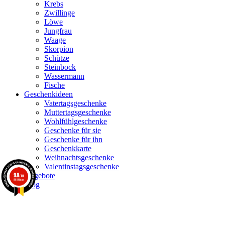
Krebs
Zwillinge
Löwe
Jungfrau
Waage
Skorpion
Schütze
Steinbock
Wassermann
Fische
Geschenkideen
Vatertagsgeschenke
Muttertagsgeschenke
Wohlfühlgeschenke
Geschenke für sie
Geschenke für ihn
Geschenkkarte
Weihnachtsgeschenke
Valentinstagsgeschenke
9.8
Angebote
/10
861 Noten
Blog