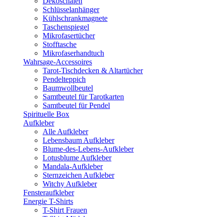
Dekoschalen
Schlüsselanhänger
Kühlschrankmagnete
Taschenspiegel
Mikrofasertücher
Stofftasche
Mikrofaserhandtuch
Wahrsage-Accessoires
Tarot-Tischdecken & Altartücher
Pendelteppich
Baumwollbeutel
Samtbeutel für Tarotkarten
Samtbeutel für Pendel
Spirituelle Box
Aufkleber
Alle Aufkleber
Lebensbaum Aufkleber
Blume-des-Lebens-Aufkleber
Lotusblume Aufkleber
Mandala-Aufkleber
Sternzeichen Aufkleber
Witchy Aufkleber
Fensteraufkleber
Energie T-Shirts
T-Shirt Frauen