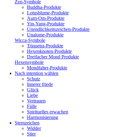
Zen-Symbole
Buddha-Produkte
Lotusblume-Produkte
Aum-Om-Produkte
Yin-Yang-Produkte
Unendlichkeitszeichen-Produkte
Unalome-Produkte
Wicca-Symbole
Triquetra-Produkte
Hexenknoten-Produkte
Dreifacher Mond Produkte
Hexensymbole
Mondfalter-Produkte
Nach intention wählen
Schutz
Innerer friede
Glück
Liebe
Vertrauen
Fülle
Spirituelles erwachen
Harmonisierung
Sternzeichen
Widder
Stier