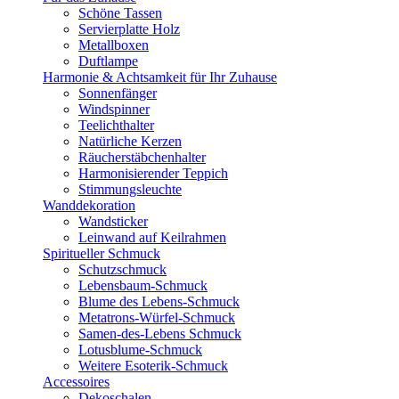
Schöne Tassen
Servierplatte Holz
Metallboxen
Duftlampe
Harmonie & Achtsamkeit für Ihr Zuhause
Sonnenfänger
Windspinner
Teelichthalter
Natürliche Kerzen
Räucherstäbchenhalter
Harmonisierender Teppich
Stimmungsleuchte
Wanddekoration
Wandsticker
Leinwand auf Keilrahmen
Spiritueller Schmuck
Schutzschmuck
Lebensbaum-Schmuck
Blume des Lebens-Schmuck
Metatrons-Würfel-Schmuck
Samen-des-Lebens Schmuck
Lotusblume-Schmuck
Weitere Esoterik-Schmuck
Accessoires
Dekoschalen