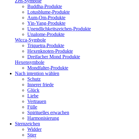
Zen-Symbole
Buddha-Produkte
Lotusblume-Produkte
Aum-Om-Produkte
Yin-Yang-Produkte
Unendlichkeitszeichen-Produkte
Unalome-Produkte
Wicca-Symbole
Triquetra-Produkte
Hexenknoten-Produkte
Dreifacher Mond Produkte
Hexensymbole
Mondfalter-Produkte
Nach intention wählen
Schutz
Innerer friede
Glück
Liebe
Vertrauen
Fülle
Spirituelles erwachen
Harmonisierung
Sternzeichen
Widder
Stier