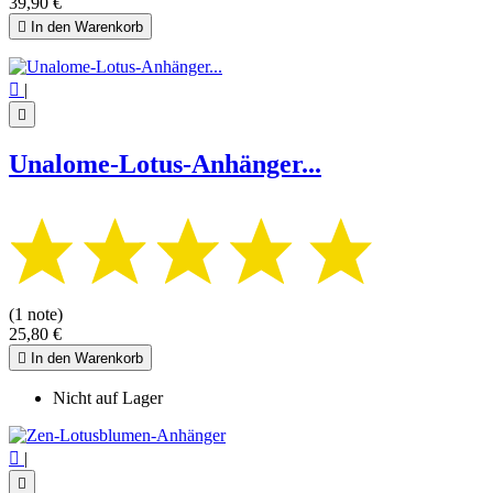
39,90 €

In den Warenkorb

|

Unalome-Lotus-Anhänger...
(1 note)
25,80 €

In den Warenkorb
Nicht auf Lager

|
