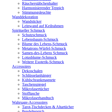
Räucherstäbchenhalter
Harmonisierender Teppich
Stimmungsleuchte
Wanddekoration
Wandsticker
Leinwand auf Keilrahmen
Spiritueller Schmuck
Schutzschmuck
Lebensbaum-Schmuck
Blume des Lebens-Schmuck
Metatrons-Würfel-Schmuck
Samen-des-Lebens Schmuck
Lotusblume-Schmuck
Weitere Esoterik-Schmuck
Accessoires
Dekoschalen
Schlüsselanhänger
Kühlschrankmagnete
Taschenspiegel
Mikrofasertücher
Stofftasche
Mikrofaserhandtuch
Wahrsage-Accessoires
Tarot-Tischdecken & Altartücher
Pendelteppich