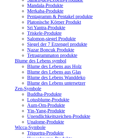
Mandala-Produkte
Merkaba-Produkte
Pentagramm & Pentakel produkte
Platonische Körper Produkt
Sri Yantra-Produkte
Triskele-Produkte
Salomon-siegel Produkte
Siegel der 7 Erzengel produkte
Nazar Boncuk Produkte
Tetragrammaton produkte
Blume des Lebens symbol​
Blume des Lebens aus Holz
Blume des Lebens aus Glas
Blume des Lebens Wanddeko
Blume des Lebens untersetzer
Zen-Symbole
Buddha-Produkte
Lotusblume-Produkte
Aum-Om-Produkte
Yin-Yang-Produkte
Unendlichkeitszeichen-Produkte
Unalome-Produkte
Wicca-Symbole
Triquetra-Produkte