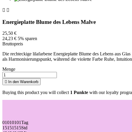


Energieplatte Blume des Lebens Malve
25,50 €
24,23 €
5% sparen
Bruttopreis
Die rechteckige lilafarbene Energieplatte Blume des Lebens aus Glas i
als Harmonisierungspunkt, während die violette Farbe Ruhe, Intuition
Menge

In den Warenkorb
Buying this product you will collect
1 Punkte
with our loyalty progra
01
01
01
01
Tag
15
15
15
15
Std