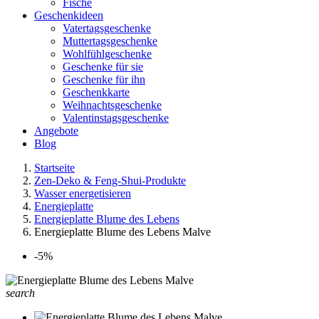
Fische
Geschenkideen
Vatertagsgeschenke
Muttertagsgeschenke
Wohlfühlgeschenke
Geschenke für sie
Geschenke für ihn
Geschenkkarte
Weihnachtsgeschenke
Valentinstagsgeschenke
Angebote
Blog
Startseite
Zen-Deko & Feng-Shui-Produkte
Wasser energetisieren
Energieplatte​
Energieplatte Blume des Lebens
Energieplatte Blume des Lebens Malve
-5%
search