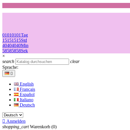
01
01
01
01
Tag
15
15
15
15
Std
40
40
40
40
Min
58
58
58
58
Sek
×
search
clear
Sprache:

English
Français
Español
Italiano
Deutsch

Anmelden
shopping_cart
Warenkorb
(0)