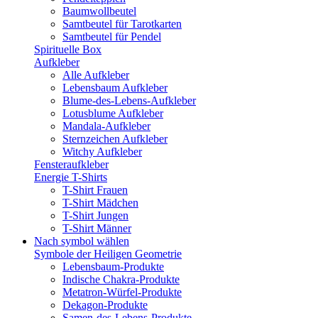
Baumwollbeutel
Samtbeutel für Tarotkarten
Samtbeutel für Pendel
Spirituelle Box
Aufkleber
Alle Aufkleber
Lebensbaum Aufkleber
Blume-des-Lebens-Aufkleber
Lotusblume Aufkleber
Mandala-Aufkleber
Sternzeichen Aufkleber
Witchy Aufkleber
Fensteraufkleber
Energie T-Shirts
T-Shirt Frauen
T-Shirt Mädchen
T-Shirt Jungen
T-Shirt Männer
Nach symbol wählen
Symbole der Heiligen Geometrie
Lebensbaum-Produkte
Indische Chakra-Produkte
Metatron-Würfel-Produkte
Dekagon-Produkte
Samen-des-Lebens-Produkte