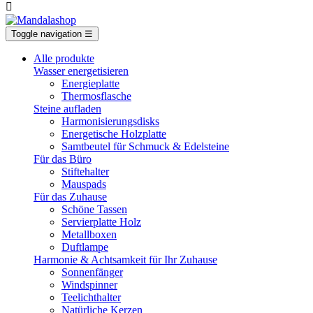

Toggle navigation
☰
Alle produkte
Wasser energetisieren
Energieplatte​
Thermosflasche
Steine aufladen
Harmonisierungsdisks
Energetische Holzplatte
Samtbeutel für Schmuck & Edelsteine
Für das Büro
Stiftehalter
Mauspads
Für das Zuhause
Schöne Tassen
Servierplatte Holz
Metallboxen
Duftlampe
Harmonie & Achtsamkeit für Ihr Zuhause
Sonnenfänger
Windspinner
Teelichthalter
Natürliche Kerzen