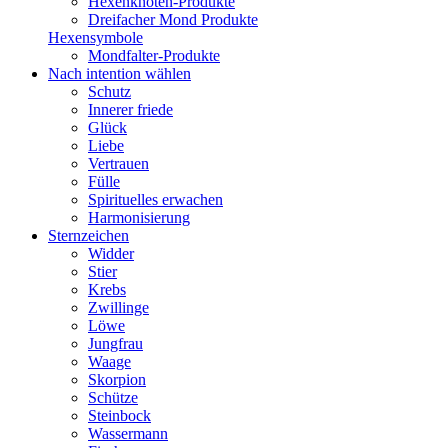
Hexenknoten-Produkte
Dreifacher Mond Produkte
Hexensymbole
Mondfalter-Produkte
Nach intention wählen
Schutz
Innerer friede
Glück
Liebe
Vertrauen
Fülle
Spirituelles erwachen
Harmonisierung
Sternzeichen
Widder
Stier
Krebs
Zwillinge
Löwe
Jungfrau
Waage
Skorpion
Schütze
Steinbock
Wassermann