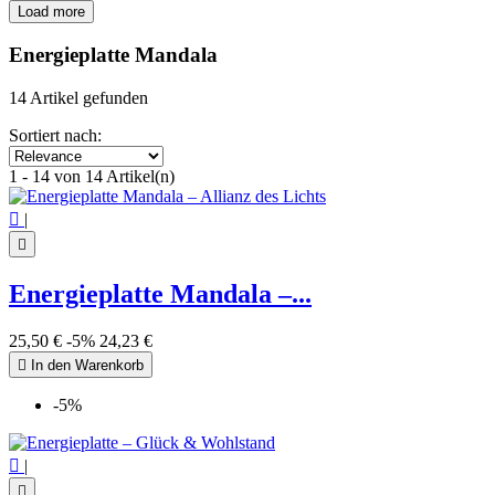
Load more
Filters:
Clear
Energieplatte Mandala
Price
€
€
14 Artikel gefunden
Symbol
Sortiert nach:
Mandala
14
1 - 14 von 14 Artikel(n)
View products
14

|

Energieplatte Mandala –...
25,50 €
-5%
24,23 €

In den Warenkorb
-5%

|
