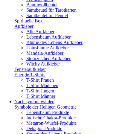
Baumwollbeutel
Samtbeutel für Tarotkarten
Samtbeutel für Pendel
Spirituelle Box
Aufkleber
Alle Aufkleber
Lebensbaum Aufkleber
Blume-des-Lebens-Aufkleber
Lotusblume Aufkleber
Mandala-Aufkleber
Sternzeichen Aufkleber
Witchy Aufkleber
Fensteraufkleber
Energie T-Shirts
T-Shirt Frauen
T-Shirt Mädchen
T-Shirt Jungen
T-Shirt Männer
Nach symbol wählen
Symbole der Heiligen Geometrie
Lebensbaum-Produkte
Indische Chakra-Produkte
Metatron-Würfel-Produkte
Dekagon-Produkte
Samen-des-Lebens-Produkte