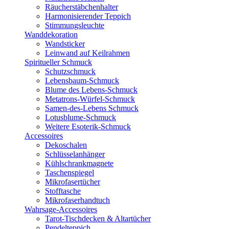
Räucherstäbchenhalter
Harmonisierender Teppich
Stimmungsleuchte
Wanddekoration
Wandsticker
Leinwand auf Keilrahmen
Spiritueller Schmuck
Schutzschmuck
Lebensbaum-Schmuck
Blume des Lebens-Schmuck
Metatrons-Würfel-Schmuck
Samen-des-Lebens Schmuck
Lotusblume-Schmuck
Weitere Esoterik-Schmuck
Accessoires
Dekoschalen
Schlüsselanhänger
Kühlschrankmagnete
Taschenspiegel
Mikrofasertücher
Stofftasche
Mikrofaserhandtuch
Wahrsage-Accessoires
Tarot-Tischdecken & Altartücher
Pendelteppich