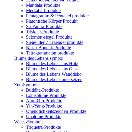
Mandala-Produkte
Merkaba-Produkte
Pentagramm & Pentakel produkte
Platonische Körper Produkt
Sri Yantra-Produkte
Triskele-Produkte
Salomon-siegel Produkte
Siegel der 7 Erzengel produkte
Nazar Boncuk Produkte
Tetragrammaton produkte
Blume des Lebens symbol​
Blume des Lebens aus Holz
Blume des Lebens aus Glas
Blume des Lebens Wanddeko
Blume des Lebens untersetzer
Zen-Symbole
Buddha-Produkte
Lotusblume-Produkte
Aum-Om-Produkte
Yin-Yang-Produkte
Unendlichkeitszeichen-Produkte
Unalome-Produkte
Wicca-Symbole
Triquetra-Produkte