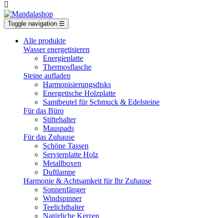

Toggle navigation
☰
Alle produkte
Wasser energetisieren
Energieplatte​
Thermosflasche
Steine aufladen
Harmonisierungsdisks
Energetische Holzplatte
Samtbeutel für Schmuck & Edelsteine
Für das Büro
Stiftehalter
Mauspads
Für das Zuhause
Schöne Tassen
Servierplatte Holz
Metallboxen
Duftlampe
Harmonie & Achtsamkeit für Ihr Zuhause
Sonnenfänger
Windspinner
Teelichthalter
Natürliche Kerzen