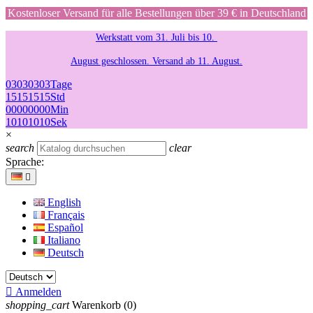
Kostenloser Versand für alle Bestellungen über 39 € in Deutschland
Werkstatt vom 31. Juli bis 10.
August geschlossen. Versand ab 11. August.
03
03
03
03
Tage
15
15
15
15
Std
00
00
00
00
Min
10
10
10
10
Sek
×
search
clear
Sprache:

English
Français
Español
Italiano
Deutsch

Anmelden
shopping_cart
Warenkorb
(0)