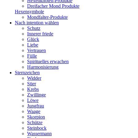
Hexenknoten-Produkte
Dreifacher Mond Produkte
Hexensymbole
Mondfalter-Produkte
Nach intention wählen
Schutz
Innerer friede
Glück
Liebe
Vertrauen
Fülle
Spirituelles erwachen
Harmonisierung
Sternzeichen
Widder
Stier
Krebs
Zwillinge
Löwe
Jungfrau
Waage
Skorpion
Schütze
Steinbock
Wassermann