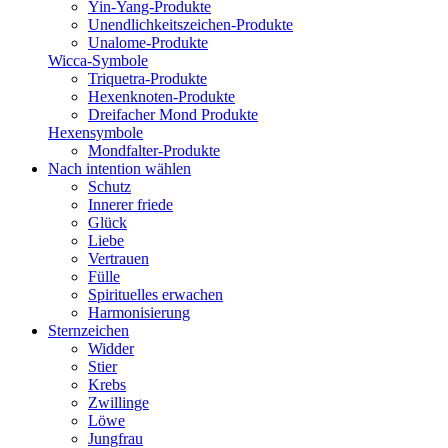
Yin-Yang-Produkte
Unendlichkeitszeichen-Produkte
Unalome-Produkte
Wicca-Symbole
Triquetra-Produkte
Hexenknoten-Produkte
Dreifacher Mond Produkte
Hexensymbole
Mondfalter-Produkte
Nach intention wählen
Schutz
Innerer friede
Glück
Liebe
Vertrauen
Fülle
Spirituelles erwachen
Harmonisierung
Sternzeichen
Widder
Stier
Krebs
Zwillinge
Löwe
Jungfrau