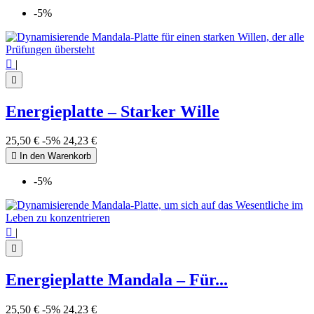
-5%

|

Energieplatte – Starker Wille
25,50 €
-5%
24,23 €

In den Warenkorb
-5%

|

Energieplatte Mandala – Für...
25,50 €
-5%
24,23 €