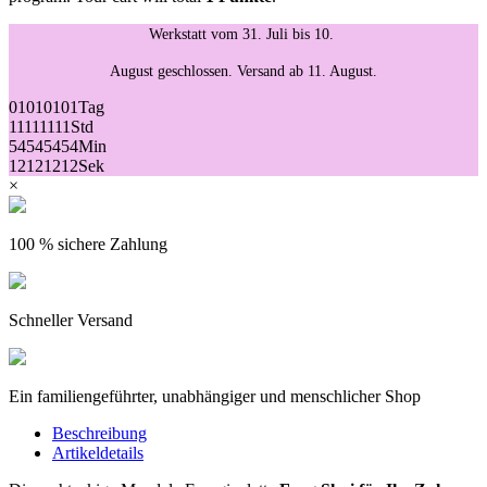
Werkstatt vom 31. Juli bis 10.
August geschlossen. Versand ab 11. August.
01
01
01
01
Tag
11
11
11
11
Std
54
54
54
54
Min
12
12
12
12
Sek
×
100 % sichere Zahlung
Schneller Versand
Ein familiengeführter, unabhängiger und menschlicher Shop
Beschreibung
Artikeldetails