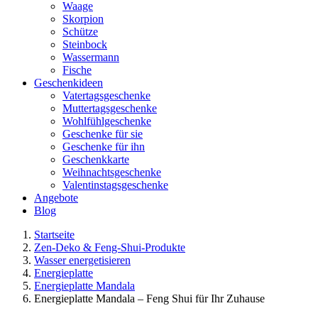
Waage
Skorpion
Schütze
Steinbock
Wassermann
Fische
Geschenkideen
Vatertagsgeschenke
Muttertagsgeschenke
Wohlfühlgeschenke
Geschenke für sie
Geschenke für ihn
Geschenkkarte
Weihnachtsgeschenke
Valentinstagsgeschenke
Angebote
Blog
Startseite
Zen-Deko & Feng-Shui-Produkte
Wasser energetisieren
Energieplatte​
Energieplatte Mandala
Energieplatte Mandala – Feng Shui für Ihr Zuhause