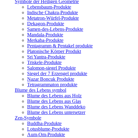
Symbole der Heiligen Geometrie
Lebensbaum-Produkte
Indische Chakra-Produkte
Metatron-Würfel-Produkte
Dekagon-Produkte
Samen-des-Lebens-Produkte
Mandala-Produkte
Merkaba-Produkte
Pentagramm & Pentakel produkte
Platonische Körper Produkt
Sri Yantra-Produkte
Triskele-Produkte
Salomon-siegel Produkte
Siegel der 7 Erzengel produkte
Nazar Boncuk Produkte
Tetragrammaton produkte
Blume des Lebens symbol​
Blume des Lebens aus Holz
Blume des Lebens aus Glas
Blume des Lebens Wanddeko
Blume des Lebens untersetzer
Zen-Symbole
Buddha-Produkte
Lotusblume-Produkte
Aum-Om-Produkte