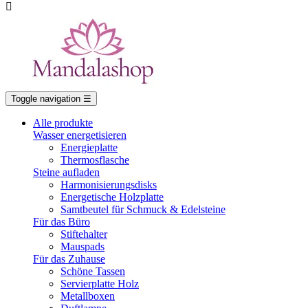

Toggle navigation
☰
Alle produkte
Wasser energetisieren
Energieplatte​
Thermosflasche
Steine aufladen
Harmonisierungsdisks
Energetische Holzplatte
Samtbeutel für Schmuck & Edelsteine
Für das Büro
Stiftehalter
Mauspads
Für das Zuhause
Schöne Tassen
Servierplatte Holz
Metallboxen