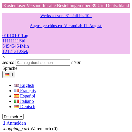
Kostenloser Versand für alle Bestellungen über 39 € in Deutschland
Werkstatt vom 31. Juli bis 10.
August geschlossen. Versand ab 11. August.
01
01
01
01
Tag
11
11
11
11
Std
54
54
54
54
Min
12
12
12
12
Sek
×
search
clear
Sprache:

English
Français
Español
Italiano
Deutsch

Anmelden
shopping_cart
Warenkorb
(0)