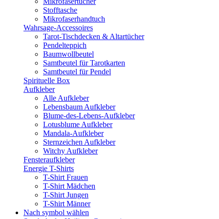
Mikrofasertücher
Stofftasche
Mikrofaserhandtuch
Wahrsage-Accessoires
Tarot-Tischdecken & Altartücher
Pendelteppich
Baumwollbeutel
Samtbeutel für Tarotkarten
Samtbeutel für Pendel
Spirituelle Box
Aufkleber
Alle Aufkleber
Lebensbaum Aufkleber
Blume-des-Lebens-Aufkleber
Lotusblume Aufkleber
Mandala-Aufkleber
Sternzeichen Aufkleber
Witchy Aufkleber
Fensteraufkleber
Energie T-Shirts
T-Shirt Frauen
T-Shirt Mädchen
T-Shirt Jungen
T-Shirt Männer
Nach symbol wählen