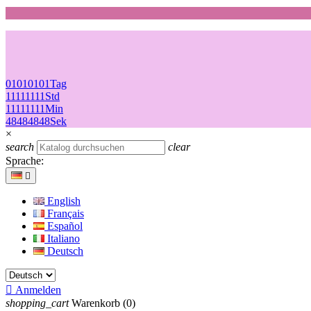
01
01
01
01
Tag
11
11
11
11
Std
11
11
11
11
Min
48
48
48
48
Sek
×
search
clear
Sprache:

English
Français
Español
Italiano
Deutsch

Anmelden
shopping_cart
Warenkorb
(0)