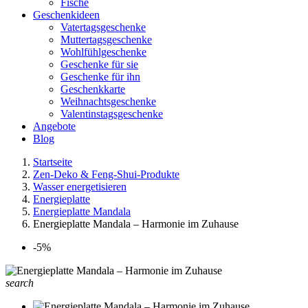
Fische
Geschenkideen
Vatertagsgeschenke
Muttertagsgeschenke
Wohlfühlgeschenke
Geschenke für sie
Geschenke für ihn
Geschenkkarte
Weihnachtsgeschenke
Valentinstagsgeschenke
Angebote
Blog
Startseite
Zen-Deko & Feng-Shui-Produkte
Wasser energetisieren
Energieplatte​
Energieplatte Mandala
Energieplatte Mandala – Harmonie im Zuhause
-5%
search