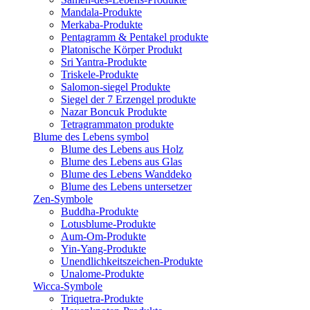
Mandala-Produkte
Merkaba-Produkte
Pentagramm & Pentakel produkte
Platonische Körper Produkt
Sri Yantra-Produkte
Triskele-Produkte
Salomon-siegel Produkte
Siegel der 7 Erzengel produkte
Nazar Boncuk Produkte
Tetragrammaton produkte
Blume des Lebens symbol​
Blume des Lebens aus Holz
Blume des Lebens aus Glas
Blume des Lebens Wanddeko
Blume des Lebens untersetzer
Zen-Symbole
Buddha-Produkte
Lotusblume-Produkte
Aum-Om-Produkte
Yin-Yang-Produkte
Unendlichkeitszeichen-Produkte
Unalome-Produkte
Wicca-Symbole
Triquetra-Produkte