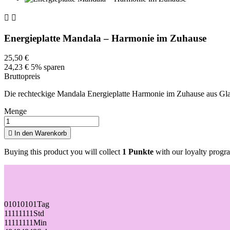


Energieplatte Mandala – Harmonie im Zuhause
25,50 €
24,23 €
5% sparen
Bruttopreis
Die rechteckige Mandala Energieplatte Harmonie im Zuhause aus Glas
Menge

In den Warenkorb
Buying this product you will collect
1 Punkte
with our loyalty progra
01
01
01
01
Tag
11
11
11
11
Std
11
11
11
11
Min