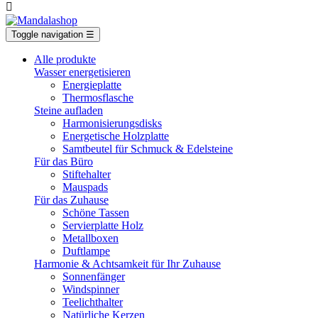

Toggle navigation
☰
Alle produkte
Wasser energetisieren
Energieplatte​
Thermosflasche
Steine aufladen
Harmonisierungsdisks
Energetische Holzplatte
Samtbeutel für Schmuck & Edelsteine
Für das Büro
Stiftehalter
Mauspads
Für das Zuhause
Schöne Tassen
Servierplatte Holz
Metallboxen
Duftlampe
Harmonie & Achtsamkeit für Ihr Zuhause
Sonnenfänger
Windspinner
Teelichthalter
Natürliche Kerzen