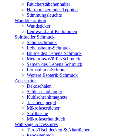
Räucherstäbchenhalter
Harmonisierender Teppich
Stimmungsleuchte
Wanddekoration
Wandsticker
Leinwand auf Keilrahmen
Spiritueller Schmuck
Schutzschmuck
Lebensbaum-Schmuck
Blume des Lebens-Schmuck
Metatrons-Würfel-Schmuck
Samen-des-Lebens Schmuck
Lotusblume-Schmuck
Weitere Esoterik-Schmuck
Accessoires
Dekoschalen
Schlüsselanhänger
Kühlschrankmagnete
Taschenspiegel
Mikrofasertücher
Stofftasche
Mikrofaserhandtuch
Wahrsage-Accessoires
Tarot-Tischdecken & Altartücher
Pendelteppich