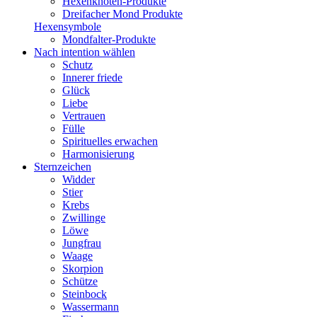
Hexenknoten-Produkte
Dreifacher Mond Produkte
Hexensymbole
Mondfalter-Produkte
Nach intention wählen
Schutz
Innerer friede
Glück
Liebe
Vertrauen
Fülle
Spirituelles erwachen
Harmonisierung
Sternzeichen
Widder
Stier
Krebs
Zwillinge
Löwe
Jungfrau
Waage
Skorpion
Schütze
Steinbock
Wassermann