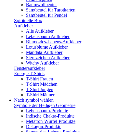
Baumwollbeutel
Samtbeutel für Tarotkarten
Samtbeutel für Pendel
Spirituelle Box
Aufkleber
Alle Aufkleber
Lebensbaum Aufkleber
Blume-des-Lebens-Aufkleber
Lotusblume Aufkleber
Mandala-Aufkleber
Sternzeichen Aufkleber
Witchy Aufkleber
Fensteraufkleber
Energie T-Shirts
T-Shirt Frauen
T-Shirt Mädchen
T-Shirt Jungen
T-Shirt Männer
Nach symbol wählen
Symbole der Heiligen Geometrie
Lebensbaum-Produkte
Indische Chakra-Produkte
Metatron-Würfel-Produkte
Dekagon-Produkte
Samen-des-Lebens-Produkte