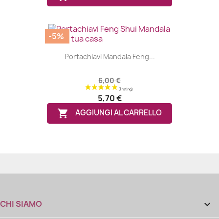
-5%
Portachiavi Mandala Feng...
6,00 €
5,70 €

AGGIUNGI AL CARRELLO
(3 ratings
CHI SIAMO
