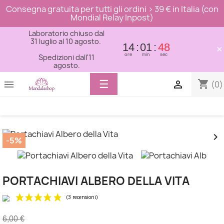
Consegna gratuita per tutti gli ordini > 39 € in Italia (con
Mondial Relay Inpost)
Laboratorio chiuso dal
31 luglio al 10 agosto.
14
01
48
×
ore
min
sec
Spedizioni dall'11
agosto.
Toggle
☰
shopping_cart


(0)
navigation


-5%
PORTACHIAVI ALBERO DELLA VITA
6,00 €