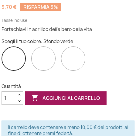
(3 recensioni)
5,70 €
RISPARMIA 5%
Tasse incluse
Portachiavi in acrilico dell'albero della vita
Scegli il tuo colore: Sfondo verde
Sfondo
Sfondo
Sfondo
bianco
nero
verde
Quantità

AGGIUNGI AL CARRELLO
Il carrello deve contenere almeno 10,00 € dei prodotti al
fine di ottenere premi fedeltà.