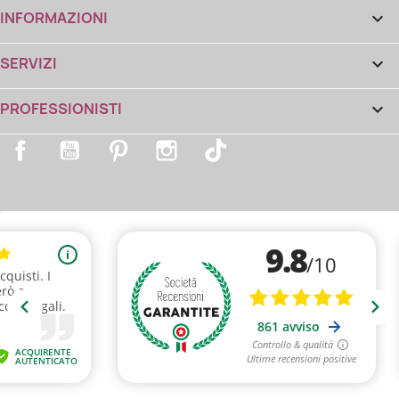
INFORMAZIONI

SERVIZI

PROFESSIONISTI

Facebook
YouTube
Pinterest
Instagram
TikTok