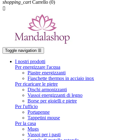
shopping_cart
Carrello
(0)

Toggle navigation
☰
I nostri prodotti
Per energizzare l'acqua
Piastre energizzanti
Fiaschette thermos in acciaio inox
Per ricaricare le pietre
Dischi armonizzanti
Vassoi energizzanti di legno
Borse per gioielli e pietre
Per l'ufficio
Portapenne
Tappetini mouse
Per la casa
Mugs
Vassoi per i pasti