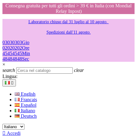
Consegna gratuita per tutti gli ordini > 39 € in Italia (con Mondial
Relay Inpost)
Laboratorio chiuso dal 31 luglio al 10 agosto.
Spedizioni dall'11 agosto.
03
03
03
03
Gio
02
02
02
02
Ore
45
45
45
45
Min
48
48
48
48
Sec
×
search
clear
Lingua:

English
Français
Español
Italiano
Deutsch

Accedi