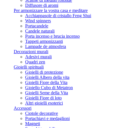
Scatole di metallo rotonde
Diffusore di aromi
Per armonizzare la vostra casa e meditare
Acchiappasole di cristallo Feng Shui
Wind spinners
Portacandele
Candele naturali
Porta incenso e brucia incenso
Tappeti armonizzanti
Lampade de atmosfera
Decorazioni murali
Adesivi murali
Quadri zen
Gioielli spirituali
Gioielli di protezione
Gioielli Albero della vita
Gioielli Fiore della Vita
Gioiello Cubo di Metatron
Gioielli Seme della Vita
Gioielli Fiore di loto
Altri gioielli esoterici
Accessori
Ciotole decorative
Portachiavi e medaglioni
Magneti