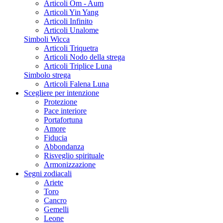
Articoli Om - Aum
Articoli Yin Yang
Articoli Infinito
Articoli Unalome
Simboli Wicca
Articoli Triquetra
Articoli Nodo della strega
Articoli Triplice Luna
Simbolo strega
Articoli Falena Luna
Scegliere per intenzione
Protezione
Pace interiore
Portafortuna
Amore
Fiducia
Abbondanza
Risveglio spirituale
Armonizzazione
Segni zodiacali
Ariete
Toro
Cancro
Gemelli
Leone