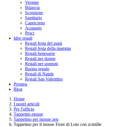
Vergine
Bilancia
Scorpione
Sagittario
Capricorno
Acquario
Pesci
Idee regali
Regali festa del papà
Regali festa della mamma
Regali benessere
Regali per donne
Regali per uomoni
Buono regalo
Regali di Natale
Regali San Valentino
Promos
Blog
Home
I nostri articoli
Per l'ufficio
Tappetini mouse
Tappetino per mouse zen
Tappetino per il mouse Fiore di Loto con scintille