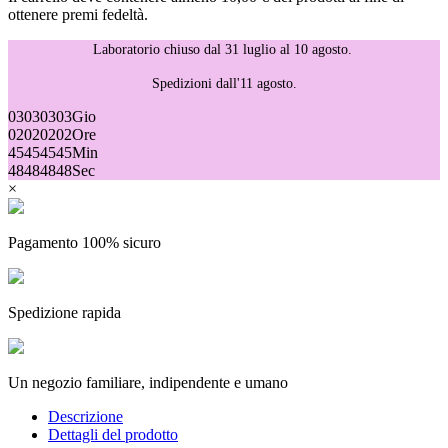
ottenere premi fedeltà.
Laboratorio chiuso dal 31 luglio al 10 agosto.
Spedizioni dall'11 agosto.
03
03
03
03
Gio
02
02
02
02
Ore
45
45
45
45
Min
48
48
48
48
Sec
×
Pagamento 100% sicuro
Spedizione rapida
Un negozio familiare, indipendente e umano
Descrizione
Dettagli del prodotto