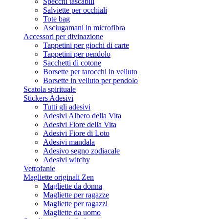
Specchi tascabili
Salviette per occhiali
Tote bag
Asciugamani in microfibra
Accessori per divinazione
Tappetini per giochi di carte
Tappetini per pendolo
Sacchetti di cotone
Borsette per tarocchi in velluto
Borsette in velluto per pendolo
Scatola spirituale
Stickers Adesivi
Tutti gli adesivi
Adesivi Albero della Vita
Adesivi Fiore della Vita
Adesivi Fiore di Loto
Adesivi mandala
Adesivo segno zodiacale
Adesivi witchy
Vetrofanie
Magliette originali Zen
Magliette da donna
Magliette per ragazze
Magliette per ragazzi
Magliette da uomo