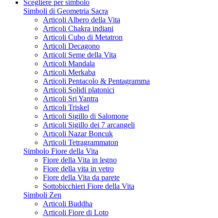
Scegliere per simbolo
Simboli di Geometria Sacra
Articoli Albero della Vita
Articoli Chakra indiani
Articoli Cubo di Metatron
Articoli Decagono
Articoli Seme della Vita
Articoli Mandala
Articoli Merkaba
Articoli Pentacolo & Pentagramma
Articoli Solidi platonici
Articoli Sri Yantra
Articoli Triskel
Articoli Sigillo di Salomone
Articoli Sigillo dei 7 arcangeli
Articoli Nazar Boncuk
Articoli Tetragrammaton
Simbolo Fiore della Vita
Fiore della Vita in legno
Fiore della vita in vetro
Fiore della Vita da parete
Sottobicchieri Fiore della Vita
Simboli Zen
Articoli Buddha
Articoli Fiore di Loto