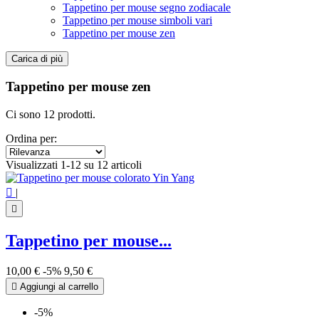
Tappetino per mouse segno zodiacale
Tappetino per mouse simboli vari
Tappetino per mouse zen
Carica di più
Filtri:
Cancella filtri
Tappetino per mouse zen
Prezzo
€
€
Ci sono 12 prodotti.
Simbolo
Ordina per:
Buddha
4
Visualizzati 1-12 su 12 articoli
Fiore di Loto
2
Infinito
1

|
Sri yantra
3
Yin Yang
2

Visualizza i prodotti a
12
Tappetino per mouse...
10,00 €
-5%
9,50 €

Aggiungi al carrello
-5%