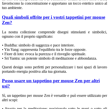
favoriscono la concentrazione e apportano un tocco estetico unico al
tuo ambiente.
Quali simboli offrite per i vostri tappetini per mouse
Zen?
La nostra collezione comprende disegni stimolanti e simbolici,
ognuno con il proprio significato:
(1 rating
• Buddha: simbolo di saggezza e pace interiore.
• Yin Yang: rappresenta l'equilibrio tra le forze opposte.
• Fiore di loto: evoca la purezza e il risveglio spirituale.
• Sri Yantra: un potente simbolo di meditazione e abbondanza.
Questi design sono perfetti per personalizzare i tuoi spazi di lavoro
portando energia positiva alla tua giornata.
Posso usare un tappetino per mouse Zen per altri
usi?
Sì, un tappetino per mouse Zen è versatile e può essere utilizzato per
altri scopi:
• Spazio per la meditazione: posizionalo sotto le mani o sotto gli