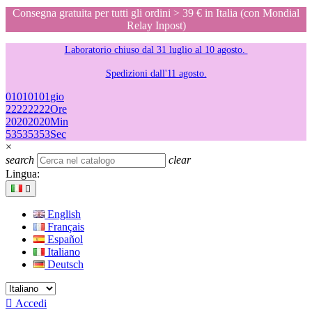
Consegna gratuita per tutti gli ordini > 39 € in Italia (con Mondial
Relay Inpost)
Laboratorio chiuso dal 31 luglio al 10 agosto.
Spedizioni dall'11 agosto.
01
01
01
01
gio
22
22
22
22
Ore
20
20
20
20
Min
53
53
53
53
Sec
×
search
clear
Lingua:

English
Français
Español
Italiano
Deutsch

Accedi