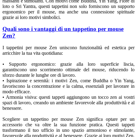
rilassanti e stimolanti. Con motivi come Buddha, Yin Yang, Fiore di
loto o Sri Yantra, questi tappetini non solo forniscono un supporto
ergonomico per il mouse, ma anche una connessione spirituale
grazie ai loro motivi simbolici.
Quali sono i vantaggi di un tappetino per mouse
Zen?
I tappetini per mouse Zen uniscono funzionalità ed estetica per
arricchire la tua vita quotidiana:
• Supporto ergonomico: grazie alla loro superficie liscia,
garantiscono uno scorrimento ottimale del mouse, riducendo lo
sforzo durante le lunghe ore di lavoro.
• Ispirazione e serenità: i motivi Zen, come Buddha o Yin Yang,
favoriscono la concentrazione e la calma, essenziali per lavorare in
modo efficace.
• Armonia visiva: questi tappeti aggiungono un tocco zen ai vostri
spazi di lavoro, creando un ambiente favorevole alla produttività e al
benessere.
Scegliere un tappetino per mouse Zen significa optare per un
accessorio che va oltre la sua funzione pratica. Questi tappeti
trasformano il tuo ufficio in uno spazio armonioso e stimolante,
favorevole alla produttività e al benessere. Grazie ai loro motivi Zen,