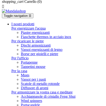
shopping_cart
Carrello
(0)

Toggle navigation
☰
I nostri prodotti
Per energizzare l'acqua
Piastre energizzanti
Fiaschette thermos in acciaio inox
Per ricaricare le pietre
Dischi armonizzanti
Vassoi energizzanti di legno
Borse per gioielli e pietre
Per l'ufficio
Portapenne
Tappetini mouse
Per la casa
Mugs
Vassoi per i pasti
Scatole di metallo rotonde
Diffusore di aromi
Per armonizzare la vostra casa e meditare
Acchiappasole di cristallo Feng Shui
Wind spinners
Portacandele