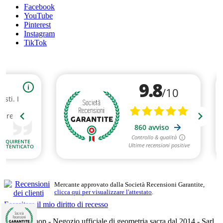
Facebook
YouTube
Pinterest
Instagram
TikTok
Mercante approvato dalla Società Recensioni Garantite,
clicca qui per visualizzare l'attestato
.
Esercitare il mio diritto di recesso
Mandalashop - Negozio ufficiale di geometria sacra dal 2014 - Sarl