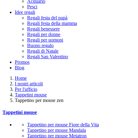
Acquario
Pesci
Idee regali
Regali festa del papà
Regali festa della mamma
Regali benessere
Regali per donne
Regali per uomoni
Buono regalo
Regali di Natale
Regali San Valentino
Promos
Blog
Home
I nostri articoli
Per l'ufficio
Tappetini mouse
Tappetino per mouse zen
Tappetini mouse
Tappetino per mouse Fiore della Vita
Tappetino per mouse Mandala
Tappetino per mouse Metatron