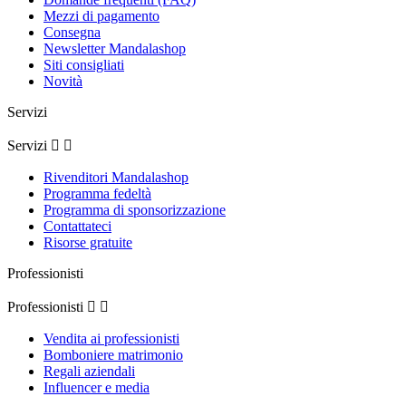
Mezzi di pagamento
Consegna
Newsletter Mandalashop
Siti consigliati
Novità
Servizi
Servizi


Rivenditori Mandalashop
Programma fedeltà
Programma di sponsorizzazione
(1 rating
Contattateci
Risorse gratuite
Professionisti
Professionisti


Vendita ai professionisti
Bomboniere matrimonio
Regali aziendali
Influencer e media