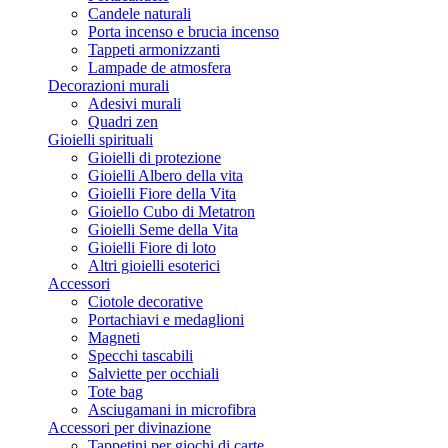
Candele naturali
Porta incenso e brucia incenso
Tappeti armonizzanti
Lampade de atmosfera
Decorazioni murali
Adesivi murali
Quadri zen
Gioielli spirituali
Gioielli di protezione
Gioielli Albero della vita
Gioielli Fiore della Vita
Gioiello Cubo di Metatron
Gioielli Seme della Vita
Gioielli Fiore di loto
Altri gioielli esoterici
Accessori
Ciotole decorative
Portachiavi e medaglioni
Magneti
Specchi tascabili
Salviette per occhiali
Tote bag
Asciugamani in microfibra
Accessori per divinazione
Tappetini per giochi di carte