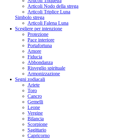
Articoli Triquetra
Articoli Nodo della strega
Articoli Triplice Luna
Simbolo strega
Articoli Falena Luna
Scegliere per intenzione
Protezione
Pace interiore
Portafortuna
Amore
Fiducia
Abbondanza
Risveglio spirituale
Armonizzazione
Segni zodiacali
Ariete
Toro
Cancro
Gemelli
Leone
Vergine
Bilancia
Scorpione
Sagittario
Capricorno