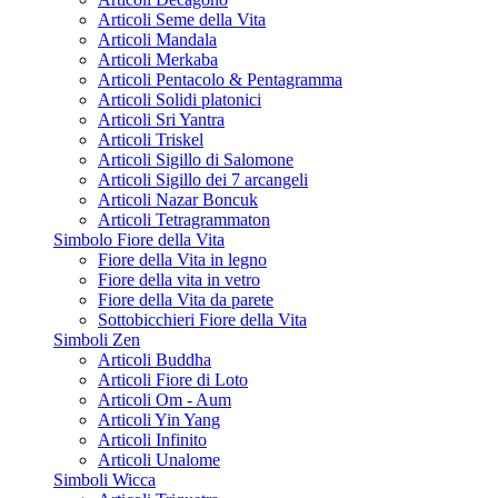
Articoli Seme della Vita
Articoli Mandala
Articoli Merkaba
Articoli Pentacolo & Pentagramma
Articoli Solidi platonici
Articoli Sri Yantra
Articoli Triskel
Articoli Sigillo di Salomone
Articoli Sigillo dei 7 arcangeli
Articoli Nazar Boncuk
Articoli Tetragrammaton
Simbolo Fiore della Vita
Fiore della Vita in legno
Fiore della vita in vetro
Fiore della Vita da parete
Sottobicchieri Fiore della Vita
Simboli Zen
Articoli Buddha
Articoli Fiore di Loto
Articoli Om - Aum
Articoli Yin Yang
Articoli Infinito
Articoli Unalome
Simboli Wicca