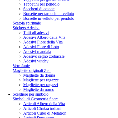
Tappetini per pendolo
Sacchetti di cotone
Borsette per tarocchi in velluto
Borsette in velluto per pendolo
Scatola spirituale
Stickers Adesivi
Tutti gli adesivi
Adesivi Albero della Vita
Adesivi Fiore della Vita
Adesivi Fiore di Loto
Adesivi mandala
Adesivo segno zodiacale
Adesivi witchy
Vetrofanie
Magliette originali Zen
Magliette da donna
Magliette per ragazze
Magliette per ragazzi
Magliette da uomo
Scegliere per simbolo
Simboli di Geometria Sacra
Articoli Albero della Vita
Articoli Chakra indiani
Articoli Cubo di Metatron
Articoli Decagono