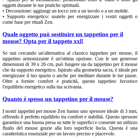
oggetti durante le tue pratiche spirituali.
• Decorazione: aggiungi un tocco zen a un tavolo o a un mobile.
• Supporto energetico: usatelo per energizzare i vostri oggetti o
come base per rituali Zen.
Quale oggetto può sostituire un tappetino per il
mouse? Opta per il tappeto xxl!
Se stai cercando un'alternativa al classico tappetino per mouse, il
tappetino armonizzante è un'ottima opzione. Con le sue generose
dimensioni di 39 x 26 cm, può fungere sia da tappetino per il mouse
che da supporto energetico. Ispirato alla geometria sacra, è ideale per
energizzare il tuo spazio o anche per meditare durante le tue pause.
Oltre a fornire comfort e praticità, questo tappetino favorisce
l'equilibrio energetico sulla tua scrivania.
Quanto è spesso un tappetino per il mouse?
I nostri tappetini per mouse Zen hanno uno spessore ideale di 3 mm,
offrendo il perfetto equilibrio tra comfort e stabilità. Questo spessore
garantisce una buona presa su tutte le superfici e consente un utilizzo
fluido del mouse grazie alla loro superficie liscia. Questa è una
caratteristica essenziale per un lavoro preciso e piacevole.